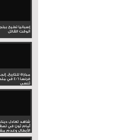
إسبانيا تطيح ببل
الوقت القاتل
مباراة للتاريخ.. إنج
فرنسا 6-4 ف
تُنسى
شاهد تعادل دينام
أمام ثون في تصف
الأبطال وعدم مشار