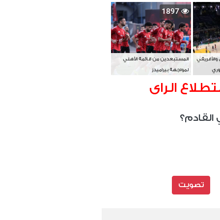
بطل آسيا
1897
 والأفريقي
المستبعدين من قائمة الأهلي
وري
لمواجهة بيراميدز
تطلاع الراى
 القادم؟
تصويت