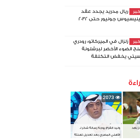
ريال مدريد يجدد عقد
بر
نيسيوس جونيور حتى 2032
زلزال في الميركاتو: رودري
بر
نح الضوء الأخضر لبرشلونة
يتي يخفض التكلفة
اءة
2073
دز بعد
وليد الفراج يوجه رسالة شكر لـ
الأهلي المصري بعد تعديل تهنئة