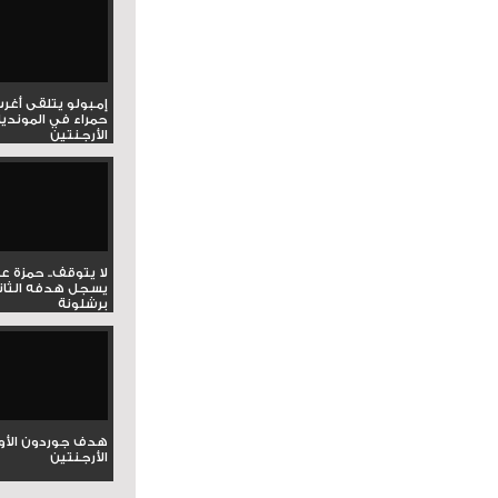
إمبولو يتلقى أغر
حمراء في المونديا
الأرجنتين
لا يتوقف.. حمزة ع
يسجل هدفه الثان
برشلونة
هدف جوردون الأو
الأرجنتين