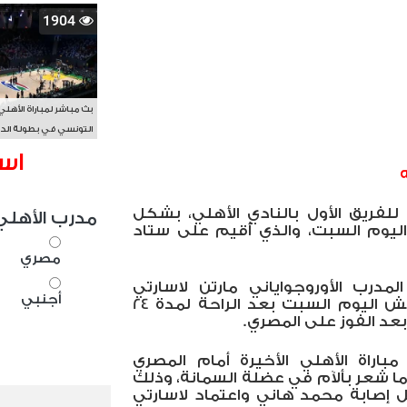
1904
بث مباشر لمباراة الأهلي
التونسي في بطولة الد
الأفريقي BAL
اس
لفريق الأول بالنادي الأهلي، بشكل
مدرب الأهلي
ليوم السبت، والذي أُقيم على ستاد
مصري
لمدرب الأوروجواياني مارتن لاسارتي
أجنبي
استعداداته لمواجهة طلائع الجيش اليوم السبت بعد الراحة لمدة 24
عد الفوز على المصري.
راة الأهلي الأخيرة أمام المصري
يدي في الدقيقة ٨٥ بعدما شعر بألآم في عضلة السمانة، وذلك
ظل إصابة محمد هاني واعتماد لاسارتي