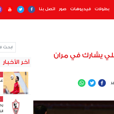
بطولات
فيديوهات
صور
اتصل بنا
لي يشارك في مران
آخر الأخبار
خ
عل
ير
WhatsApp
Twitter
Facebook
خ
رح
ان