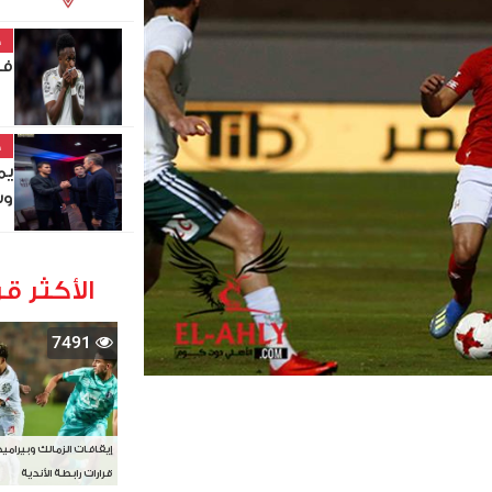
خ
في
خ
يم
وس
الأكثر قر
7491
إيقافات الزمالك وبيرامي
قرارات رابطة الأندية