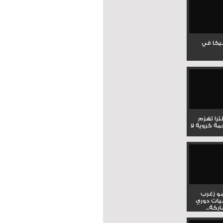
جيكا في
لترا تهزم
ي ملحمة كروية لا
و زغرب
يات دوري
كة...