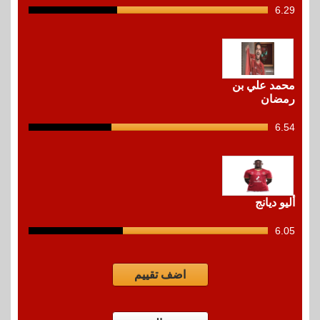
6.29
12
shots
محمد علي بن
رمضان
6.54
12
shots
أليو ديانج
6.05
12
shots
اضف تقييم