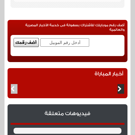
جول
بورتو يتعادل عن طريق سامو مش ممكن
أضف رقم موبايلك للأشتراك بسهولة فى خدمة الأخبار المصرية
والعالمية
51
جوووووووووووول
وسسسسسسسسسسسسسسسسسسسسسسسسسسام
الفدااااااااااااااائي الهماااااااااااااااااااااااام مش
أخبار المباراة
مممممممممممممممكن هدف ثاللللللللللللللللللث بعد
عرضية رائعة من هناي
50
فيديوهات متعلقة
جول
هدف التعادل لبورتو عن طريق ويليان جونيز بتسديدة من
خارج المنطقة