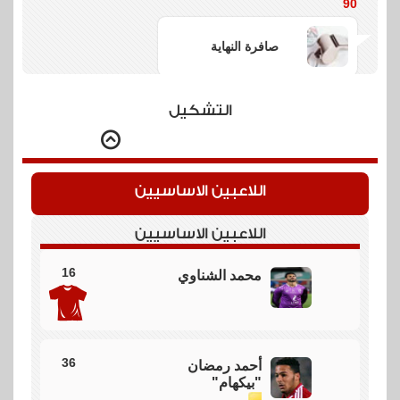
90
صافرة النهاية
المباراة تنتهي بتعادل الاهلي مع بورتو 4/4
التشكيل
88
جول
اللاعبين الاساسيين
بورتو يتعادل مش ممكن
اللاعبين الاساسيين
86
16
محمد الشناوي
انفراد ضائع
بن شرقي مش ممكن بيضيع انفراد اخر
36
أحمد رمضان
"بيكهام"