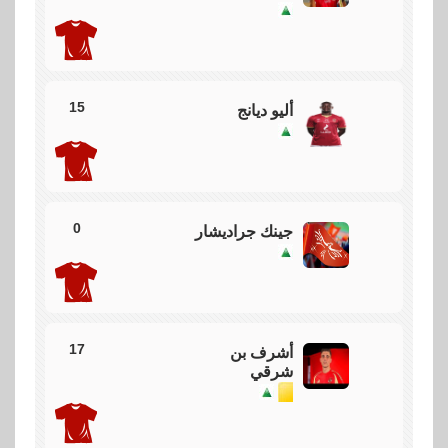
بطاقة صفراء
بطاقة صفراء لبنشرقي
15
58
أليو ديانج
تسلل
تسلل علي بن شرقي
0
جينك جراديشار
56
تبديل
17
أشرف بن
تبديل للاهلي بنزول جراديشار وبن شرقي وعمر كمال بدلا
شرقي
من وسام وتريزيجيه والشحات
52