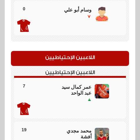
تسديدة من هاني بعد لقطة استرجاع رائعة لكن الكرة تمر
بجانب المرمي
0
وسام أبو علي
64
جوووووووووووول
بن
اللاعبين الإحتياطيين
رمضضضضضضضضضضضضضضضضضضضضضضضضضضضضضض
وهدف اسطووووووووووووووووووووووووووووووووووووووووووري لل
اللاعبين الإحتياطيين
60
7
عمر كمال سيد
عبد الواحد
تبديل
تبديل لبورتو بخروج جواو ماريو ونزول مارتيم
59
19
محمد مجدي
أفشة