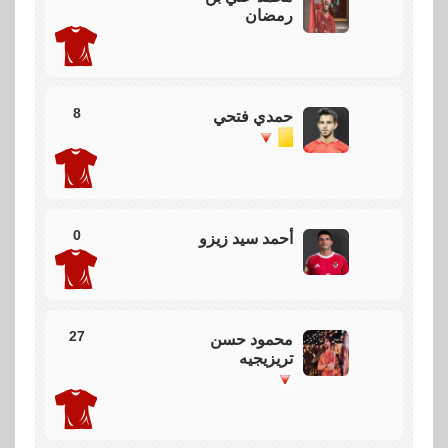
رمضان
الاهلي سيجري اربعة تبديلات ، بيكهام وجراديشار وبن
شرقي وافشة بدلا من تريزيجيه ووسام ابو علي ودراي
وحمدي فتحي
8
حمدي فتحي
61
استئناف اللقاء
استئناف اللقاء مرة اخري من الدقيقة 61
0
أحمد سيد زيزو
60
توقف المباراة
27
محمود حسن
تريزيجيه
عودة الاهلي وبالميراس وتجري عمليات التسخين من اجل
استئناف اللقاء
56