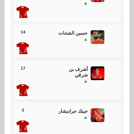
كرة عرضية
عرضية من بن رمضان ولكن في يد الحارس
14
حسين الشحات
50
تقنية الفيديو
17
أشرف بن
تقنية الفيديو تاكد الهدف
شرقي
48
جول
0
جينك جراديشار
باللميراس يسجل هدف من المخالفة بعد كرة خاطئه من
وسام ابو علي تسكن شباك الشناوي