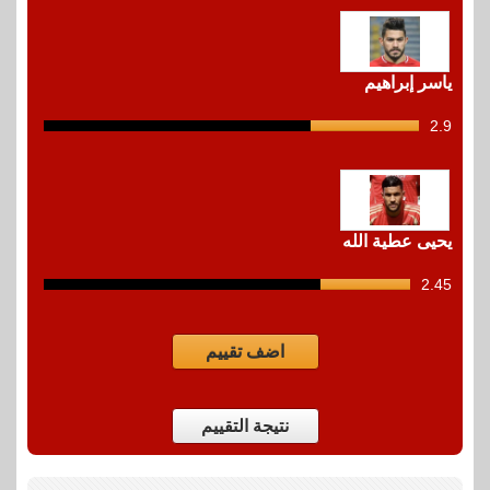
ياسر إبراهيم
2.9
12
shots
يحيى عطية الله
2.45
12
shots
اضف تقييم
نتيجة التقييم