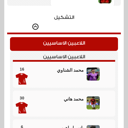
تبديل بخروج عطية الله ونزول الشحات
التشكيل
84
تسديدة على المرمى
اللاعبين الاساسيين
تسديدة من افشة ولكن الحارس ويفرتون يسيطر عليها
اللاعبين الاساسيين
82
16
محمد الشناوي
تسلل
تسلل علي بن شرقي
30
محمد هاني
78
بطاقة صفراء
6
ياسر إبراهيم