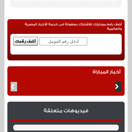
46
كرة عرضية
أضف رقم موبايلك للأشتراك بسهولة فى خدمة الأخبار المصرية
والعالمية
عرضية خطيرة من الجانب الايمن تمر بخطورة في الغمق
ويحخيي عطية الله يبعدها
45
وقت بدل الضائع
أخبار المباراة
6 دقائق وقت بدل ضائع
45
بطاقة صفراء
فيديوهات متعلقة
بطاقة صفراء لعطية الله بعد تدخل قوي ضد لاعب
بالميراس