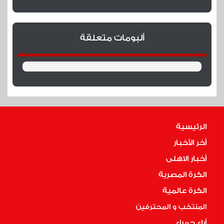
45
ألبومات متعلقة
انتهاء الشوط الأول
نهاية الشوط الاول بالتعادل السلبي بين الاهلي وبالميراس
45
تبديل
الرئيسية
أخر الأخبار
تبديل لبالميراس بنزول رقم 18 ماوريسيو ولوبيز وخروج
فيجا وروكي
أخبار الاهلى
الكرة المصرية
45
الكرة عالمية
بداية الشوط الثاني
المنتخب و المحترفين
أراء حمراء