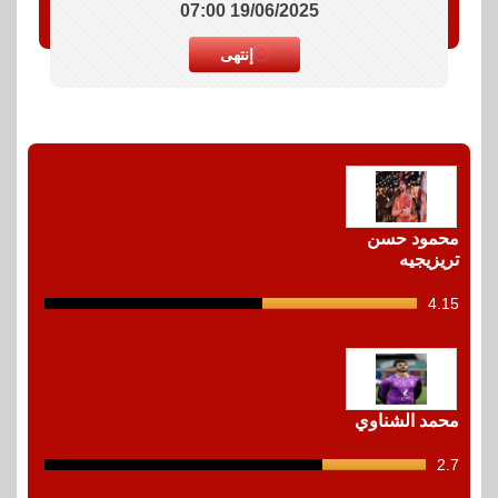
19/06/2025 07:00
إنتهى
محمود حسن
تريزيجيه
4.15
12
shots
محمد الشناوي
2.7
12
shots