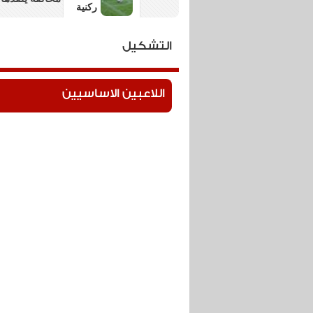
ركنية
84
تسديدة
التشكيل
تسديدة من ا
خارج
المرمى
اللاعبين الاساسيين
76
تدخل
راسية خطيرة 
دفاعي
ناجح
75
تبديل في صفو
تبديل
ونزول خالد ابو
74
تدخل
خطا من الشناو
دفاعي
بتروجيت من 
ناجح
73
بطاقة
بطاقة صفراء 
صفراء