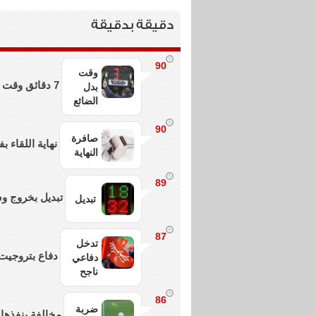
دقيقة بدقيقة
90
وقت
7 دقائق وقت بدل ضائع
بدل
الضائع
90
صافرة
نهاية اللقاء ب
النهاية
89
تبديل بخروج و
تبديل
87
تدخل
دفاع بتروجيت 
دفاعي
ناجح
86
ضربة
مخالفة ينفذها