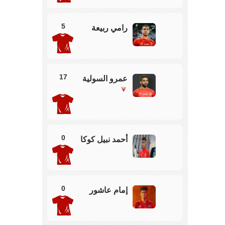
هدف لوجود مخالفة ضد امام عاشور
5
رامي ربيعة
ااااااااااااااااااااااااام والهدف الرااااااااااااااابع بعد تمريرة
عة من ياسر ابراهيم وتسديدة من امام في الشباك
17
عمرو السولية
 وسام لامام عرضية ولكن لا تجد متابع
يشااااااااااااااااااااااااااااااااار اول
0
أحمد نبيل كوكا
سسسسسسسسسسسسسسسة
ووووووووووووووووول رائئئئئئئئئئئئئئئئئئع في شباك
روجت
0
إمام عاشور
افشة وجراديشار بدلا من بن شرقي والسولية وطاهر