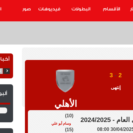
ر
الأقسام
البطولات
فيديوهات
صور
ا
أخبار
3
-
2
إنتهى
ألب
الأهلي
(10)
م - 2024/2025
وسام أبو علي
30/04/2025 08:0
(15)