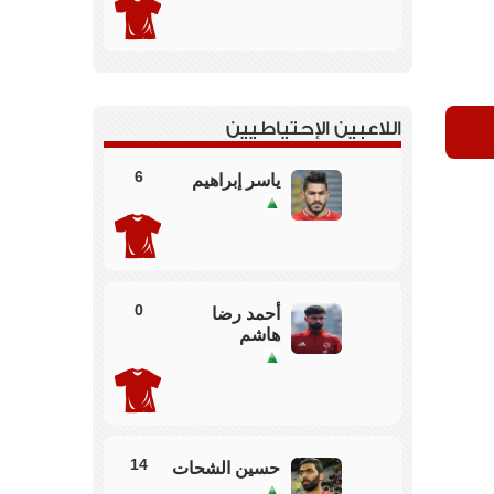
اللاعبين الإحتياطيين
ي ونزول ياسر ابراهيم بدلا منه
6
ياسر إبراهيم
دف التعادل في شباك الاهلي بعد عرضية من الجانب
تصل الكرة لايمانويل ويسجل التعادل
0
أحمد رضا
ول بالتعادل 2/2
هاشم
لثاني
14
حسين الشحات