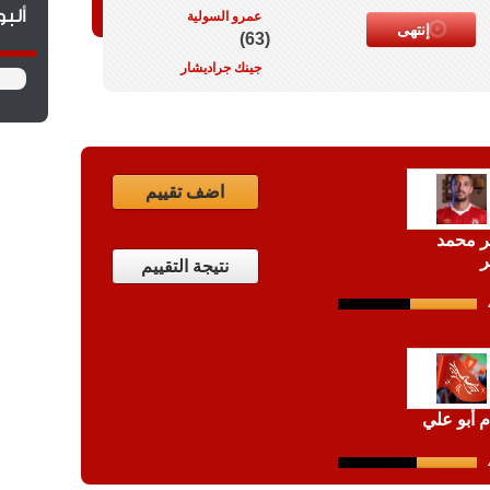
ألب
عمرو السولية
إنتهى
(63)
جينك جراديشار
اضف تقييم
 محمد
ر
نتيجة التقييم
12
shots
 أبو علي
12
shots