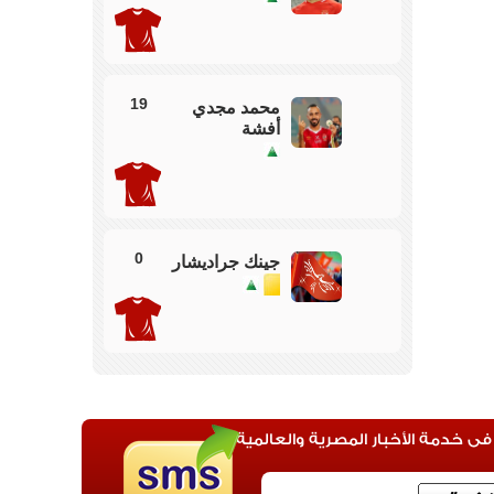
يسجل من ضربة الجزاء في مرمي الاهلي
19
روجيت بعد تدخل ربيعة ضد لاعب بتروجيت
محمد مجدي
أفشة
 من بن شرقي ولكن الحارس يبعدها
0
جينك جراديشار
 امام تصل لوكاكا عرضية لطاهر في موقف منفرد بالمرمي
ولكن حارس بتروجت يتصدي
رف داري من مكان خطبر والدفاع يبعد العرضية
 خدمة الأخبار المصرية والعالمية
صة هدف لا تضيع بعد كرة رائعة من امام عاشور
ن شرقي تصل لوسام في وجه المرمي يصوب ولكن
وتعود مرة اخري والدفاع يبعدها