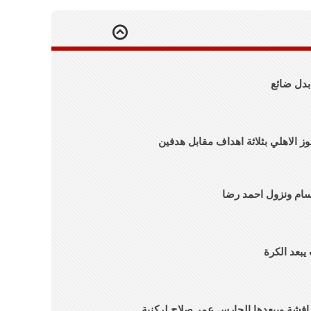
فوز الاهلي بثلاثة اهداف مقابل هدفين
سام ونزول احمد رضا
يبعد الكرة
 افشة ويبعدها الحارس عمر صلاح لركنية