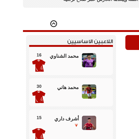
فشة ولكن بجوار القائم الايسر لمرمي عمر صلاح
اللاعبين الاساسيين
لبتروجت والشحات يبعد الكرة من علي خط المرمي
16
محمد الشناوي
ف بتروجت بخروج ادهم حامد ونزول مصطفي الجمل
 زيادة وخروج المتولي
30
محمد هاني
ي في الخروج ولكن ياسر ابراهيم يبعد الراسية من
علي خط المرمي
15
أشرف داري
لجراديشار بعد جذب لاعب بتاروجيت من القميص