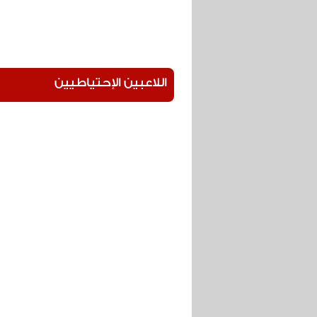
45
وقت
5 دقائق وقت بدل ضائع
بدل
الضائع
45
اللاعبين الإحتياطيين
اصابة اشرف دار
تبديل
45
بتروجت يسجل ه
جول
الايمن للاهلي و
45
انتهاء
نهاية الشوط الا
الشوط
الأول
45
بداية
بداية الشوط ا
الشوط
الثاني
44