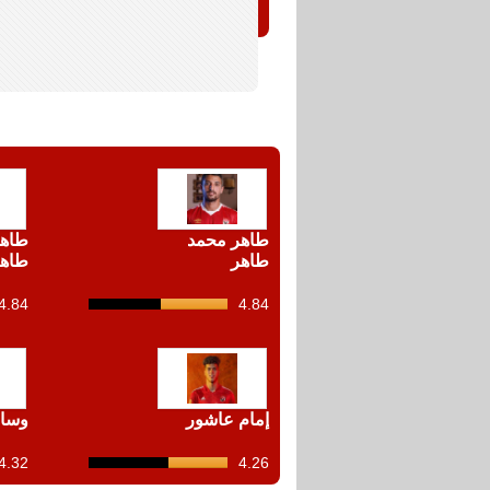
طاهر محمد
طاهر
طاهر
طاه
4.84
4.84
12
shots
إمام عاشور
وسام
4.32
4.26
12
shots