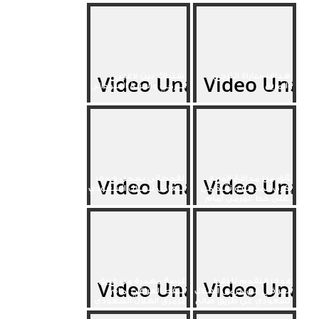
اهداف مباراة الترجي
اشتباك بين لاعبي
والمريخ
الترجي والمريخ السوداني
تألق من مدافع المريخ
القحطاني يسجل هدف
بكري المدينة وانقاذ من
التعادل للهلال السعودي
على خط المرمى أمام...
هدف التقدم للنفط
فرصة مهدرة من فريق
العراقي في مرمى الهلال
النفط العراقي أمام
السعودي عن طريق صالح
مرمرى الهلال السعودي
سدير