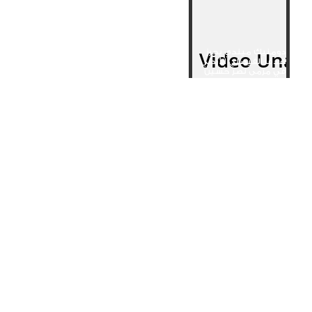
دومنيك ميندي يحرز
هدف الفيصلي الأردني
في مرمى نصر حسين
داي