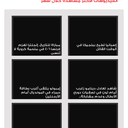
الفيديوهات الأكثر مشاهدة خلال شهر
إسبانيا تطيح ببلجيكا في
مباراة للتاريخ.. إنجلترا تهزم
الوقت القاتل
فرنسا 6-4 في ملحمة كروية لا
تُنسى
شاهد تعادل دينامو زغرب
إمبولو يتلقى أغرب بطاقة
أمام ثون في تصفيات دوري
حمراء في المونديال أمام
الأبطال وعدم مشاركة...
الأرجنتين