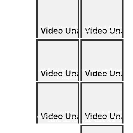
مؤتمر طارق يحيى عقب
طرد محمود دونجا أمام
هزيمة الزمالك من العهد
العهد اللبناني
اللبناني
هدف العهد اللبناني في
فيديو فوز الفتح الرباطي
مرمى الزمالك
المغربي على النصر
السعودي 4/0
الهدف الرابع للفتح
فريق الفتح الرباطي
المغربي من ضربة جزاء
المغربي يحرز هدفه الأول
عن طريق ابراهيم البحري
في النصر عن طريق
محمد...