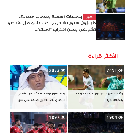
بلمسات رسمية ونغمات مصرية..
خبر
طرابزون سبور يشعل منصات التواصل بفيديو
تشويقي يعلن اقتراب "الملك"...
الأكثر قراءة
2073
7491
إيقافات الزمالك وبيراميدز بعد قرارات
وليد الفراج يوجه رسالة شكر لـ الأهلي
رابطة الأندية
المصري بعد تعديل تهنئة بطل آسيا
1897
1904