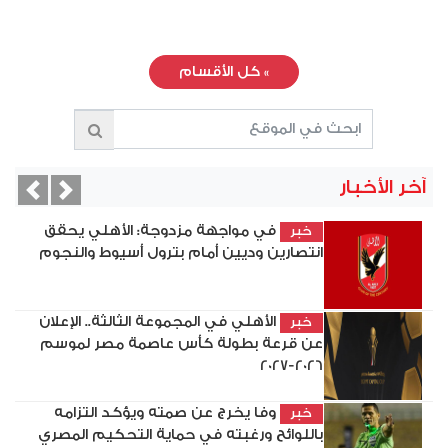
»
كل الأقسام
آخر الأخبار
vious
Next
في مواجهة مزدوجة: الأهلي يحقق
خبر
انتصارين وديين أمام بترول أسيوط والنجوم
الأهلي في المجموعة الثالثة.. الإعلان
خبر
عن قرعة بطولة كأس عاصمة مصر لموسم
2026-2027
وفا يخرج عن صمته ويؤكد التزامه
خبر
باللوائح ورغبته في حماية التحكيم المصري