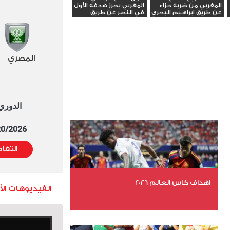
المغربي من ضربة جزاء
المغربي يحرز هدفه الأول
عن طريق ابراهيم البحري
في النصر عن طريق
محمد...
المصري
الدوري العا
5/20/2026 التوقيت 
التفا
اهداف كاس العالم 2026
الفيديوهات ال
عدد الملفات 27
عدد المشاهدات 1969