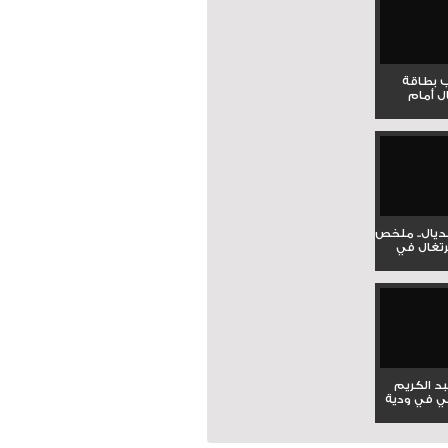
ب بطاقة
ل أمام
نديال.. ملخص
برتغال في
بد الكريم
ي في ودية