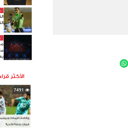
خ
ال
ال
خ
مص
من
يع
WhatsApp
Twit
الأكثر قراء
7491
إيقافات الزمالك وبيرامي
قرارات رابطة الأندية