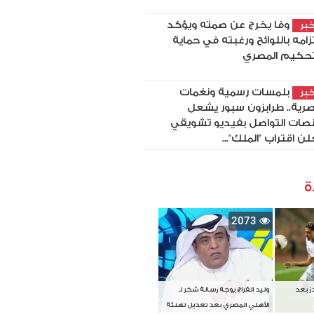
وفا يخرج عن صمته ويؤكد
بر
تزامه باللوائح ورغبته في حماية
تحكيم المصري
بلمسات رسمية ونغمات
بر
رية.. طرابزون سبور يشعل
صات التواصل بفيديو تشويقي
لن اقتراب "الملك"...
ة
2073
دز بعد
وليد الفراج يوجه رسالة شكر لـ
الأهلي المصري بعد تعديل تهنئة