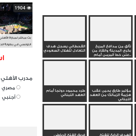
1904
بث مباشر لمباراة الأهلي
التونسي في بطولة الد
تألق من مدافع المريخ
القحطاني يسجل هدف
بكري المدينة وانقاذ من
التعادل للهلال السعودي
الأفريقي BAL
على خط المرمى أمام...
اس
مدرب الأهلي 
مصري
مؤتمر طارق يحيى عقب
طرد محمود دونجا أمام
هزيمة الزمالك من العهد
العهد اللبناني
أجنبي
اللبناني
الهدف الرابع للفتح
فريق الفتح الرباطي