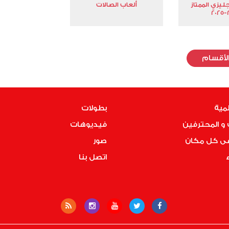
جليزي الممتاز
ألعاب الصالات
2
لأقسام
لمية
بطولات
و المحترفين
فيديوهات
فى كل مكان
صور
ء
اتصل بنا