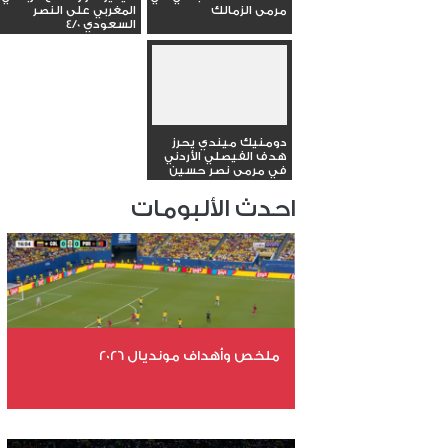
مرمى الزمالك
المغربي على النصر
السعودي 4/0
دومنيك ميندي يحرز
هدف الفيصلي الأردني
في مرمى نصر حسين
داي
احدث الألبومات
ملخص وأهداف مونديال 2026
عدد الملفات 29
عدد المشاهدات 4574