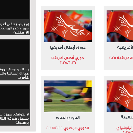
إمبولو يتلقى أغر
حمراء في المونديا
الأرجنتين
لأفريقية
دوري أبطال أفريقيا
فريقية 2025
دوري أبطال أفريقيا
2025/2026
رونالدو يودع المو
مباراة إسبانيا وال
كأس...
لا يتوقف.. حمزة ع
عالمية
الدوري العام
يسجل هدفه الثان
برشلونة
الإنجليزي
الدوري المصري 2025/2026
2025/