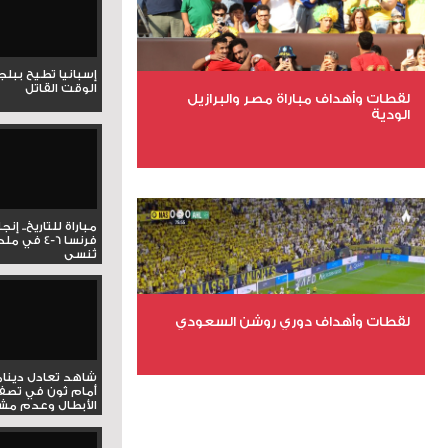
إسبانيا تطيح ببل
الوقت القاتل
لقطات وأهداف مباراة مصر والبرازيل
الودية
عدد الملفات 6
عدد المشاهدات 15504
مباراة للتاريخ.. إنج
فرنسا 6-4 ف
تُنسى
لقطات وأهداف دوري روشن السعودي
شاهد تعادل دينام
عدد الملفات 5
أمام ثون في تصف
الأبطال وعدم مشار
عدد المشاهدات 3171