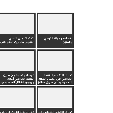
اهداف مباراة الترجي
اشتباك بين لاعبي
والمريخ
الترجي والمريخ السوداني
هدف التقدم للنفط
فرصة مهدرة من فريق
العراقي في مرمى الهلال
النفط العراقي أمام
السعودي عن طريق صالح
مرمرى الهلال السعودي
سدير
هدف العهد اللبناني في
فيديو فوز الفتح الرباطي