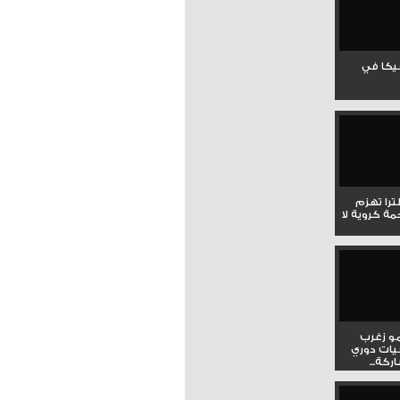
جيكا في
لترا تهزم
ي ملحمة كروية لا
و زغرب
يات دوري
كة...