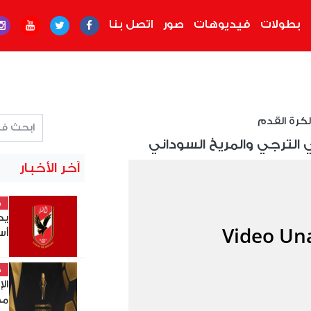
بطولات
فيديوهات
صور
اتصل بنا
لكرة القدم
ي الترجي والمريخ السوداني
آخر الأخبار
خ
يح
أس
خ
ال
مصر