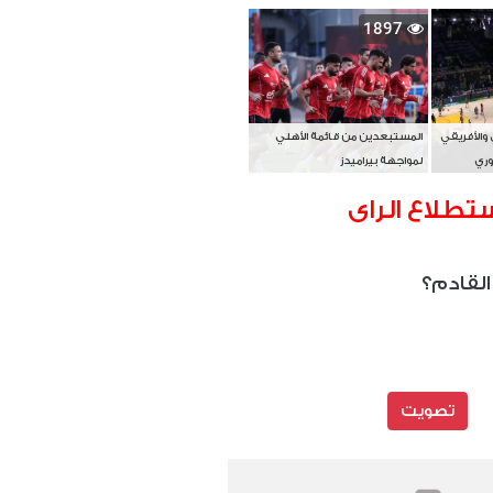
بطل آسيا
1897
 والأفريقي
المستبعدين من قائمة الأهلي
وري
لمواجهة بيراميدز
تطلاع الراى
القادم؟
تصويت