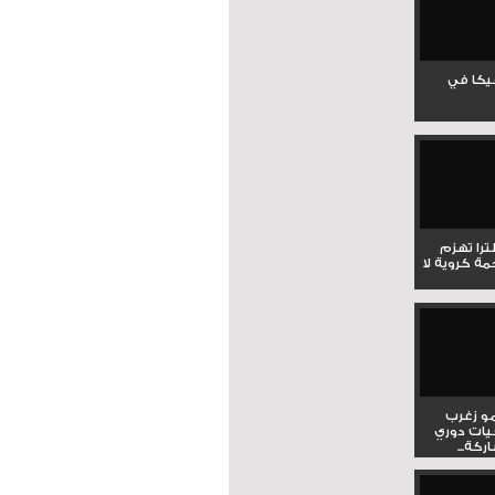
جيكا في
لترا تهزم
ي ملحمة كروية لا
و زغرب
يات دوري
كة...