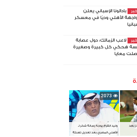
بادالونا الإسباني يعلن
بر
اجهة الأهلي وديًا في معسكر
بانيا
لاعب الزمالك: دول عصابة
بر
سة هحكي كل كبيرة وصغيرة
لت معايا
ة
2073
دز بعد
وليد الفراج يوجه رسالة شكر لـ
الأهلي المصري بعد تعديل تهنئة