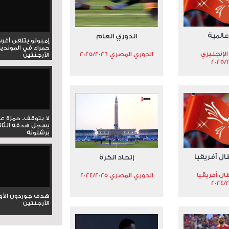
عالمية
الدوري العام
إمبولو يتلقى أغر
حمراء في المونديا
الإنجليزي
الدوري المصري 2025/2026
الأرجنتين
2025/
لا يتوقف.. حمزة ع
يسجل هدفه الثان
برشلونة
ال أفريقيا
إتحاد الكرة
ال أفريقيا
الدوري المصري 2024/2025
2024/
هدف جوردون الأو
الأرجنتين