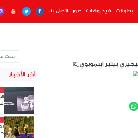
بطولات
فيديوهات
صور
اتصل بنا
يجيري بيتير ابيموبوي_14
آخر الأخبار
خ
ال
عل
WhatsApp
Twit
خ
حس