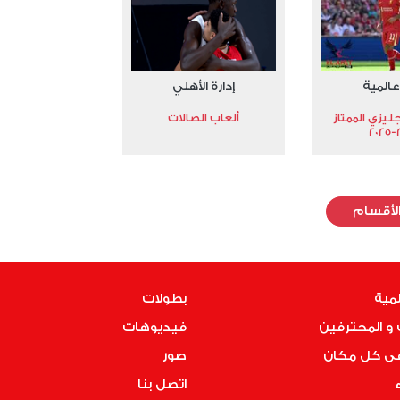
عالمية
إدارة الأهلي
جليزي الممتاز
ألعاب الصالات
2
لأقسام
لمية
بطولات
و المحترفين
فيديوهات
فى كل مكان
صور
ء
اتصل بنا