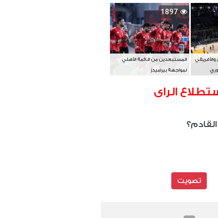
بطل آسيا
1897
 والأفريقي
المستبعدين من قائمة الأهلي
وري
لمواجهة بيراميدز
تطلاع الراى
القادم؟
تصويت