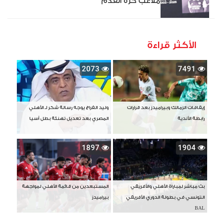
ملاعب كرة القدم
الأكثر قراءة
2073
7491
إيقافات الزمالك وبيراميدز بعد قرارات
وليد الفراج يوجه رسالة شكر لـ الأهلي
رابطة الأندية
المصري بعد تعديل تهنئة بطل آسيا
1897
1904
بث مباشر لمباراة الأهلي والأفريقي
المستبعدين من قائمة الأهلي لمواجهة
التونسي في بطولة الدوري الأفريقي
بيراميدز
BAL