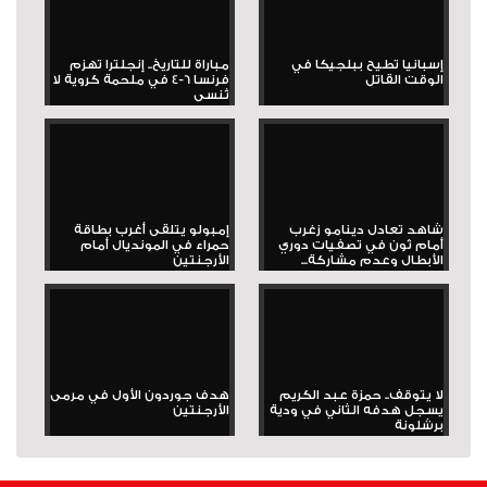
إسبانيا تطيح ببلجيكا في
مباراة للتاريخ.. إنجلترا تهزم
الوقت القاتل
فرنسا 6-4 في ملحمة كروية لا
تُنسى
شاهد تعادل دينامو زغرب
إمبولو يتلقى أغرب بطاقة
أمام ثون في تصفيات دوري
حمراء في المونديال أمام
الأبطال وعدم مشاركة...
الأرجنتين
لا يتوقف.. حمزة عبد الكريم
هدف جوردون الأول في مرمى
يسجل هدفه الثاني في ودية
الأرجنتين
برشلونة