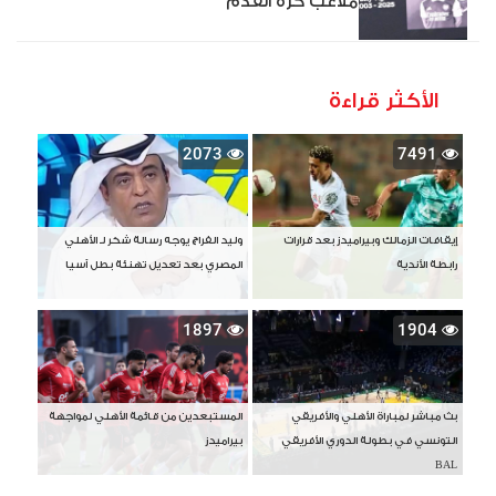
ملاعب كرة القدم
الأكثر قراءة
2073
7491
إيقافات الزمالك وبيراميدز بعد قرارات
وليد الفراج يوجه رسالة شكر لـ الأهلي
رابطة الأندية
المصري بعد تعديل تهنئة بطل آسيا
1897
1904
بث مباشر لمباراة الأهلي والأفريقي
المستبعدين من قائمة الأهلي لمواجهة
التونسي في بطولة الدوري الأفريقي
بيراميدز
BAL