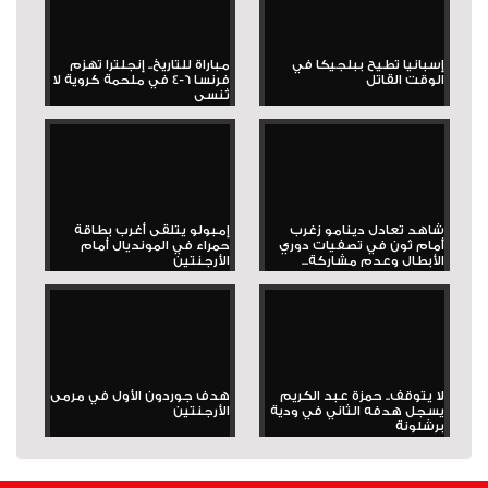
إسبانيا تطيح ببلجيكا في
مباراة للتاريخ.. إنجلترا تهزم
الوقت القاتل
فرنسا 6-4 في ملحمة كروية لا
تُنسى
شاهد تعادل دينامو زغرب
إمبولو يتلقى أغرب بطاقة
أمام ثون في تصفيات دوري
حمراء في المونديال أمام
الأبطال وعدم مشاركة...
الأرجنتين
لا يتوقف.. حمزة عبد الكريم
هدف جوردون الأول في مرمى
يسجل هدفه الثاني في ودية
الأرجنتين
برشلونة