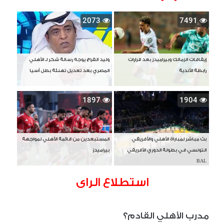
2073
7491
إيقافات الزمالك وبيراميدز بعد قرارات
وليد الفراج يوجه رسالة شكر لـ الأهلي
رابطة الأندية
المصري بعد تعديل تهنئة بطل آسيا
1897
1904
بث مباشر لمباراة الأهلي والأفريقي
المستبعدين من قائمة الأهلي لمواجهة
التونسي في بطولة الدوري الأفريقي
بيراميدز
BAL
استطلاع الراى
مدرب الأهلي القادم؟