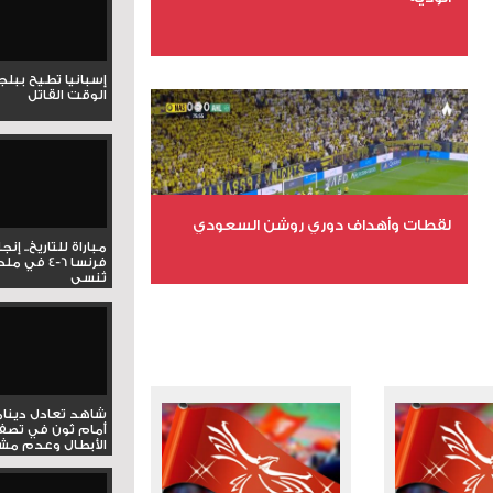
عدد الملفات 6
إسبانيا تطيح ببل
عدد المشاهدات 15904
الوقت القاتل
لقطات وأهداف دوري روشن السعودي
مباراة للتاريخ.. إنج
فرنسا 6-4 ف
تُنسى
عدد الملفات 5
عدد المشاهدات 3201
شاهد تعادل دينام
أمام ثون في تصف
الأبطال وعدم مشار