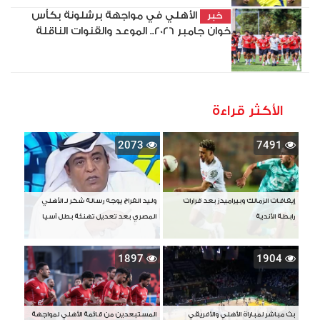
الأهلي في مواجهة برشلونة بكأس
خبر
خوان جامبر 2026.. الموعد والقنوات الناقلة
الأكثر قراءة
2073
7491
إيقافات الزمالك وبيراميدز بعد قرارات
وليد الفراج يوجه رسالة شكر لـ الأهلي
رابطة الأندية
المصري بعد تعديل تهنئة بطل آسيا
1897
1904
بث مباشر لمباراة الأهلي والأفريقي
المستبعدين من قائمة الأهلي لمواجهة