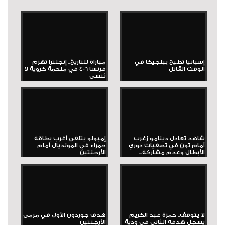
إسبانيا تطيح ببلجيكا في
مباراة للتاريخ.. إنجلترا تهزم
الوقت القاتل
فرنسا 6-4 في ملحمة كروية لا
تُنسى
شاهد تعادل دينامو زغرب
إمبولو يتلقى أغرب بطاقة
أمام ثون في تصفيات دوري
حمراء في المونديال أمام
الأبطال وعدم مشاركة...
الأرجنتين
لا يتوقف.. حمزة عبد الكريم
هدف جوردون الأول في مرمى
يسجل هدفه الثاني في ودية
الأرجنتين