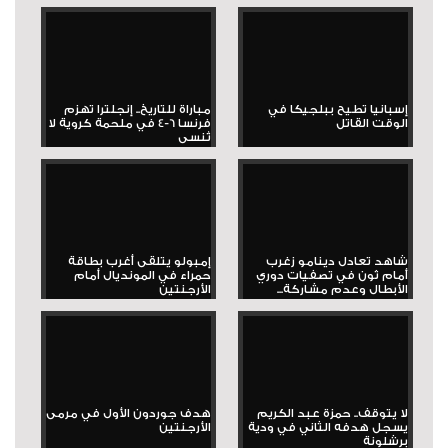
إسبانيا تطيح ببلجيكا في
مباراة للتاريخ.. إنجلترا تهزم
الوقت القاتل
فرنسا 6-4 في ملحمة كروية لا
تُنسى
شاهد تعادل دينامو زغرب
إمبولو يتلقى أغرب بطاقة
أمام ثون في تصفيات دوري
حمراء في المونديال أمام
الأبطال وعدم مشاركة...
الأرجنتين
لا يتوقف.. حمزة عبد الكريم
هدف جوردون الأول في مرمى
يسجل هدفه الثاني في ودية
الأرجنتين
برشلونة