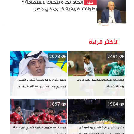
اتحاد الكرة يتحرك لاستضافة 3
خبر
بطولات إفريقية كبرى في مصر
الأكثر قراءة
2073
7491
إيقافات الزمالك وبيراميدز بعد قرارات
وليد الفراج يوجه رسالة شكر لـ الأهلي
رابطة الأندية
المصري بعد تعديل تهنئة بطل آسيا
1897
1904
بث مباشر لمباراة الأهلي والأفريقي
المستبعدين من قائمة الأهلي لمواجهة
التونسي في بطولة الدوري الأفريقي
بيراميدز