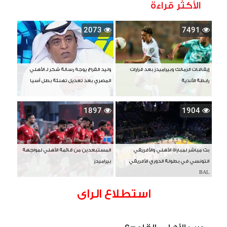
الأكثر قراءة
2073
7491
إيقافات الزمالك وبيراميدز بعد قرارات
وليد الفراج يوجه رسالة شكر لـ الأهلي
رابطة الأندية
المصري بعد تعديل تهنئة بطل آسيا
1897
1904
بث مباشر لمباراة الأهلي والأفريقي
المستبعدين من قائمة الأهلي لمواجهة
التونسي في بطولة الدوري الأفريقي
بيراميدز
BAL
استطلاع الراى