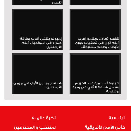
تُنسى
شاهد تعادل دينامو زغرب
إمبولو يتلقى أغرب بطاقة
أمام ثون في تصفيات دوري
حمراء في المونديال أمام
الأبطال وعدم مشاركة...
الأرجنتين
لا يتوقف.. حمزة عبد الكريم
هدف جوردون الأول في مرمى
يسجل هدفه الثاني في ودية
الأرجنتين
برشلونة
الرئيسية
الكرة عالمية
كأس الأمم الأفريقية
المنتخب و المحترفين