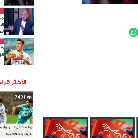
خ
مو
ال
لا
WhatsApp
Twit
خ
كو
ال
الأكثر قراء
7491
إيقافات الزمالك وبيرامي
قرارات رابطة الأندية