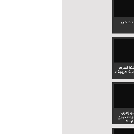
جيكا في
لترا تهزم
ي ملحمة كروية لا
و زغرب
يات دوري
كة...