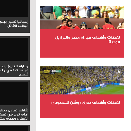
عدد المشاهدات 1993
إسبانيا تطيح ببل
الوقت القاتل
لقطات وأهداف مباراة مصر والبرازيل
الودية
عدد الملفات 6
مباراة للتاريخ.. إنج
عدد المشاهدات 15791
فرنسا 6-4 ف
تُنسى
لقطات وأهداف دوري روشن السعودي
شاهد تعادل دينام
أمام ثون في تصف
الأبطال وعدم مشار
عدد الملفات 5
عدد المشاهدات 3181