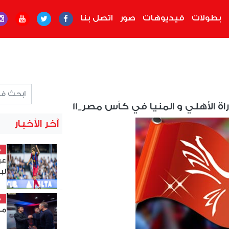
بطولات
فيديوهات
صور
اتصل بنا
ة الأهلي و المنيا في كأس مصر_11
آخر الأخبار
خ
عب
لب
خ
مد