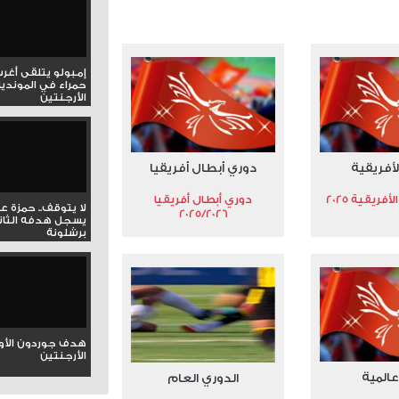
إمبولو يتلقى أغر
حمراء في المونديا
الأرجنتين
لأفريقية
دوري أبطال أفريقيا
فريقية 2025
دوري أبطال أفريقيا
لا يتوقف.. حمزة ع
2025/2026
يسجل هدفه الثان
برشلونة
هدف جوردون الأو
الأرجنتين
عالمية
الدوري العام