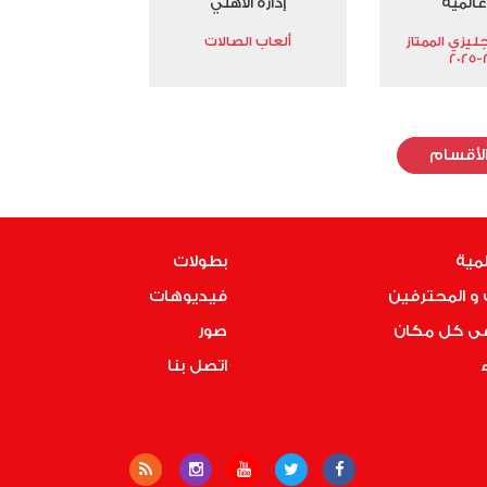
عالمية
إدارة الأهلي
جليزي الممتاز
ألعاب الصالات
2
لأقسام
لمية
بطولات
و المحترفين
فيديوهات
فى كل مكان
صور
ء
اتصل بنا