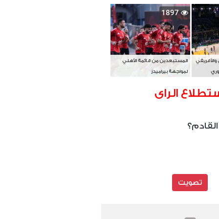
بطل آسيا
1897
 والأفريقي
المستبعدين من قائمة الأهلي
وري
لمواجهة بيراميدز
تطلاع الراى
القادم؟
تصويت