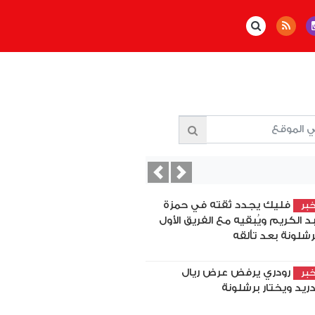
Previous
Next
فليك يجدد ثقته في حمزة
بر
د الكريم ويُبقيه مع الفريق الأول
رشلونة بعد تألقه
رودري يرفض عرض ريال
بر
ريد ويختار برشلونة