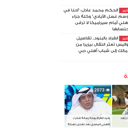
الحكم محمد عادل: "احنا في
بر
سم غسل الأيادي" وكلة جزاء
أهلي أمام سيراميكا لا ترقى
حتسابها
انفراد بالبنود.. تفاصيل
بر
اليس تعثر انتقال بيزيرا من
زمالك إلى شباب أهلي دبي
ة
2073
دز بعد
وليد الفراج يوجه رسالة شكر لـ
الأهلي المصري بعد تعديل تهنئة