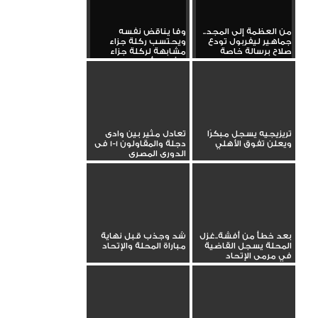
من العظمة إلى المجد..
وفا يناقض نفسه
جماهير ليفربول تودع
ويحتسب ركلة جزاء
صلاح برسالة خاصة
مشابهة لركلة جزاء
الأهلي أمام...
تريزيجيه يسجل مبكرًا
تعادل مثير بين وادى
ويعلن تفوق الأهلي
دجلة والمقاولون 1-1 فى
الدورى المصرى
بعد خطأ من أفشة..غزل
شد وجذب قبل نهاية
المحلة يسجل القاضية
مباراة المحلة والإتحاد
في مرمى الإتحاد