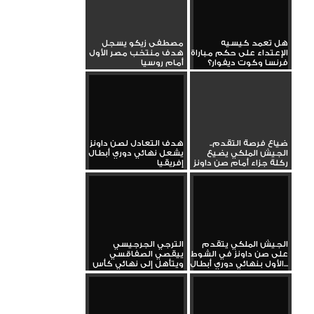
هل تعمد كيسيه
مصطفى زيكو يسجل
الإعتداء على حكم مباراة
هدف منتخب مصر الأول
فرنسا وكوت ديفوار؟
أمام روسيا
ضياع فرصة التقدم..
هدف التعادل لصن داونز
الجيش الملكي يضيع
يشعل نهائي دوري أبطال
ركلة جزاء أمام صن داونز
إفريقيا
الجيش الملكي يتقدم
الترجي الجرجيسي
على صن داونز في الشوط
ييقصي الصفاقسي
الأول بنهائي دوري أبطال...
ويتأهل إلى نهائي كأس
تونس