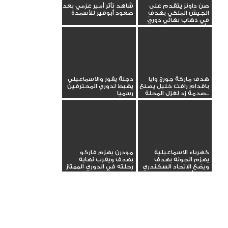
صن داونز يتقدم على
شاهد تأثر أمير عزمي بعد
الجيش الملكي بهدفٍ
صعود أبوقير للأسمدة
في ذهاب نهائي دوري
أبطال...
هدف ماركة جورج وايا
دجلة يفوز والاسماعيلي
باقدام رافت خليل يصنع
يهبط لدوري المحترفين
صدمة زد لغزل المحلة...
رسميا
كهرباء الاسماعيلية
مودرن يهزم فاركو
يهزم الجونة بهدف
بهدف ويقرب نهاية
ويضع الاتحاد السكندري
رحلته في الدوري الممتاز
في مأزق