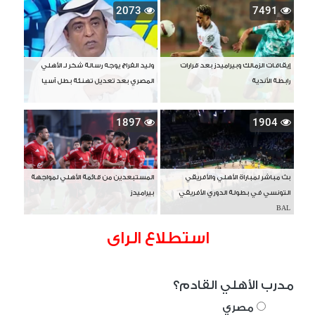
2073
7491
إيقافات الزمالك وبيراميدز بعد قرارات
وليد الفراج يوجه رسالة شكر لـ الأهلي
رابطة الأندية
المصري بعد تعديل تهنئة بطل آسيا
1897
1904
بث مباشر لمباراة الأهلي والأفريقي
المستبعدين من قائمة الأهلي لمواجهة
التونسي في بطولة الدوري الأفريقي
بيراميدز
BAL
استطلاع الراى
مدرب الأهلي القادم؟
مصري