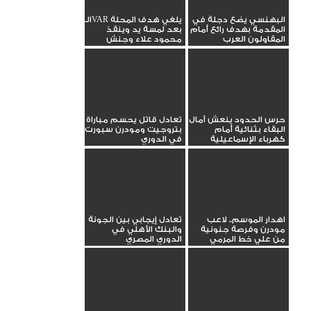
البهنسي يضع دجلة في
الـVAR يلغي هدف المحلة
المقدمة بهدف رائع أمام
بعد لمسة يد وينقذ
المقاولون العرب
محمود علاء وجنش
حرس الحدود ينعش آمال
تعادل قاتل يحسم مباراة
البقاء بثنائية أمام
بتروجيت ومودرن سبورت
كهرباء الإسماعيلية
في الدوري
اهدار الموسم.. لاعب
تعادل إيجابي بين الجونة
مودرن وفرصة جنونية
والبنك الأهلي في
من علي خط المرمي
الدوري المصري