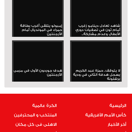
شاهد تعادل دينامو زغرب
إمبولو يتلقى أغرب بطاقة
أمام ثون في تصفيات دوري
حمراء في المونديال أمام
الأبطال وعدم مشاركة...
الأرجنتين
لا يتوقف.. حمزة عبد الكريم
هدف جوردون الأول في مرمى
يسجل هدفه الثاني في ودية
الأرجنتين
برشلونة
الرئيسية
الكرة عالمية
كأس الأمم الأفريقية
المنتخب و المحترفين
أخر الأخبار
الاهلى فى كل مكان