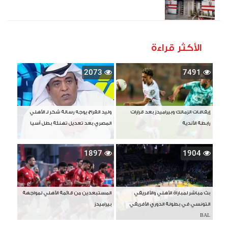
الأكثر قراءة
2073
7491
إيقافات الزمالك وبيراميدز بعد قرارات
وليد الفراج يوجه رسالة شكر لـ الأهلي
رابطة الأندية
المصري بعد تعديل تهنئة بطل آسيا
1897
1904
بث مباشر لمباراة الأهلي والأفريقي
المستبعدين من قائمة الأهلي لمواجهة
التونسي في بطولة الدوري الأفريقي
بيراميدز
BAL