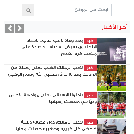
آخر الأخبار
vious
Next
بعد وفاة لاعب شاب.. الاتحاد
خبر
الإنجليزي يفرض تعديلات جديدة على
ملاعب كرة القدم
لاعب الزمالك الشاب يعلن رحيله عن
خبر
الزمالك بعد 14 عامًا: حسبي الله ونعم الوكيل
بادالونا الإسباني يعلن مواجهة الأهلي
خبر
وديًا في معسكر إسبانيا
لاعب الزمالك: دول عصابة ولسة
خبر
هحكي كل كبيرة وصغيرة حصلت معايا