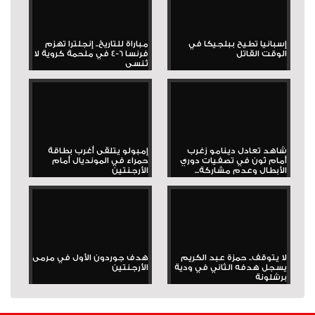
إسبانيا تطيح ببلجيكا في
مباراة للتاريخ.. إنجلترا تهزم
الوقت القاتل
فرنسا 6-4 في ملحمة كروية لا
تُنسى
شاهد تعادل دينامو زغرب
إمبولو يتلقى أغرب بطاقة
أمام ثون في تصفيات دوري
حمراء في المونديال أمام
الأبطال وعدم مشاركة...
الأرجنتين
لا يتوقف.. حمزة عبد الكريم
هدف جوردون الأول في مرمى
يسجل هدفه الثاني في ودية
الأرجنتين
برشلونة