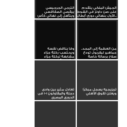
الجيش الملكي يتقدم
الترجي الجرجيسي
على صن داونز في الشوط
ييقصي الصفاقسي
الأول بنهائي دوري أبطال...
ويتأهل إلى نهائي كأس
تونس
من العظمة إلى المجد..
وفا يناقض نفسه
جماهير ليفربول تودع
ويحتسب ركلة جزاء
صلاح برسالة خاصة
مشابهة لركلة جزاء
الأهلي أمام...
تريزيجيه يسجل مبكرًا
تعادل مثير بين وادى
ويعلن تفوق الأهلي
دجلة والمقاولون 1-1 فى
الدورى المصرى