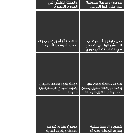
مودرن وفرصة جنونية
والبنك الأهلي في
من علي خط المرمي
الدوري المصري
صن داونز يتقدم على
شاهد تأثر أمير عزمي بعد
الجيش الملكي بهدفٍ
صعود أبوقير للأسمدة
في ذهاب نهائي دوري
أبطال...
هدف ماركة جورج وايا
دجلة يفوز والاسماعيلي
باقدام رافت خليل يصنع
يهبط لدوري المحترفين
صدمة زد لغزل المحلة...
رسميا
كهرباء الاسماعيلية
مودرن يهزم فاركو
يهزم الجونة بهدف
بهدف ويقرب نهاية