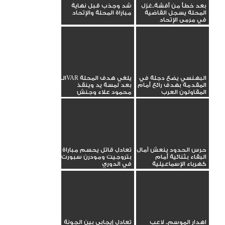
بعد خطأ من أفشة..غزل
شد وجذب قبل نهاية
المحلة يسجل القاضية
مباراة المحلة والإتحاد
في مرمى الإتحاد
البهنسي يضع دجلة في
الـVAR يلغي هدف المحلة
المقدمة بهدف رائع أمام
بعد لمسة يد وينقذ
المقاولون العرب
محمود علاء وجنش
حرس الحدود ينعش آمال
تعادل قاتل يحسم مباراة
البقاء بثنائية أمام
بتروجيت ومودرن سبورت
كهرباء الإسماعيلية
في الدوري
اهدار الموسم.. لاعب
تعادل إيجابي بين الجونة