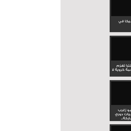
جيكا في
لترا تهزم
ي ملحمة كروية لا
و زغرب
يات دوري
كة...