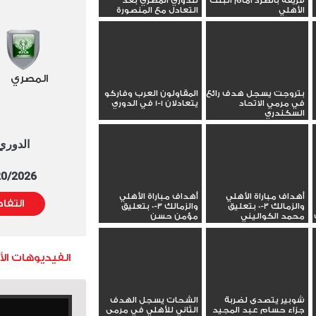
فريقه بالطرد أمام البنك
للدوري المصري بعد
الأهلي
التعادل مع المنصورة
المصري
بتروجت يسجل هدف رائع
المقاولون العرب وفاركو
في مرمي الاتحاد
يتعادلان 1-1 في الدوري
السكندري
الدوري العا
5/20/2026 التوقيت 
أهداف مباراة الأهلي
أهداف مباراة الأهلي
التفا
والزمالك 3-0 بتعليق
والزمالك 3-0 بتعليق
محمد الكواليني
مؤمن حسن
الفيديوهات ال
شوبير يتصدى لضربة
الشحات يسجل الهدف
جزاء حسام عبد المجيد
الثاني للأهلي في مرمى