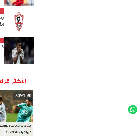
خ
رح
ان
خ
في
الأكثر قراء
7491
WhatsApp
Twit
إيقافات الزمالك وبيرامي
قرارات رابطة الأندية