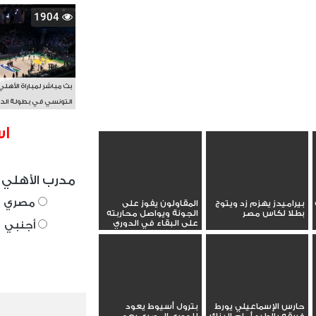
1904
بث مباشر لمباراة الأهلي
التونسي في بطولة الد
الأفريقي BAL
اس
مدرب الأهلي 
مصري
بيراميدز يهزم زد ويتوج
المقاولون يفوز على
بطلا لكاس مصر
الجونة ويواصل محاربته
على البقاء في الدوري
أجنبي
حارس الإسماعيلي يورط
بترول أسيوط يعود