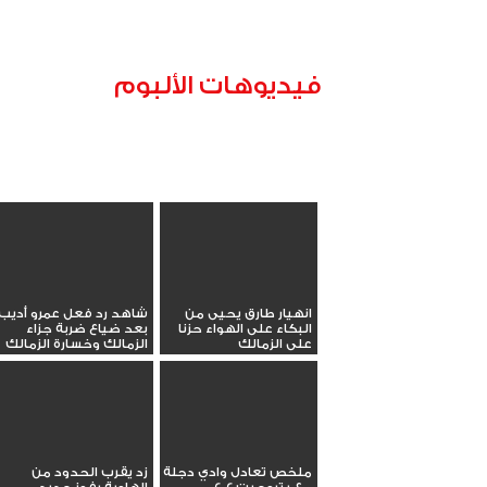
فيديوهات الألبوم
انهيار طارق يحيى من
شاهد رد فعل عمرو أديب
البكاء على الهواء حزنا
بعد ضياع ضربة جزاء
على الزمالك
الزمالك وخسارة الزمالك
ملخص تعادل وادي دجلة
زد يقرب الحدود من