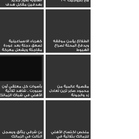
مع بتروجيت 2-2
الهاوية بفوز جديد
بهدفين مقابل هدف
الطلائع يؤمن موقفه
كهرباء الاسماعيلية
ويدفع المحلة لصراع
تصعق دجلة بعد عودة
الهبوط
مفاجئة ويشعل معركة
البقاء
مقصية عالمية من
بأصوات كل معلقي أون
محمود صابر تزين تعادل
سبورت .. شاهد ثلاثية
زد والجونة
الأهلي في شباك الزمالك
ملخص اكتساح الأهلي
بن شرقي يتألق ويسجل
للزمالك بثلاثية في
الثالث في الزمالك