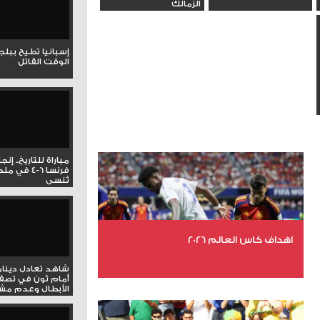
الزمالك
إسبانيا تطيح ببل
الوقت القاتل
مباراة للتاريخ.. إنج
فرنسا 6-4 ف
تُنسى
اهداف كاس العالم 2026
شاهد تعادل دينام
أمام ثون في تصف
عدد الملفات 27
الأبطال وعدم مشار
عدد المشاهدات 1989