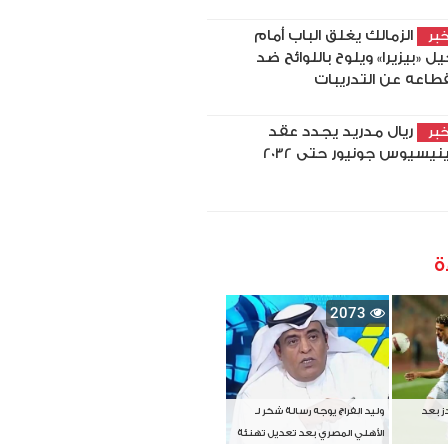
الزمالك يغلق الباب أمام
بر
يل «بيزيرا» ويلوح باللوائح ضد
قطاعه عن التدريبات
ريال مدريد يجدد عقد
بر
نيسيوس جونيور حتى 2032
ة
2073
دز بعد
وليد الفراج يوجه رسالة شكر لـ
الأهلي المصري بعد تعديل تهنئة