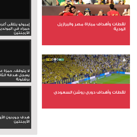
لقطات وأهداف مباراة مصر والبرازيل
إمبولو يتلقى أغر
الودية
حمراء في المونديا
الأرجنتين
عدد الملفات 6
عدد المشاهدات 15761
لا يتوقف.. حمزة ع
يسجل هدفه الثان
برشلونة
لقطات وأهداف دوري روشن السعودي
عدد الملفات 5
هدف جوردون الأو
عدد المشاهدات 3181
الأرجنتين