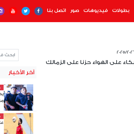
بطولات
فيديوهات
صور
اتصل بنا
بكاء على الهواء حزنا على الزمالك
آخر الأخبار
خ
يص
مي
خ
عل