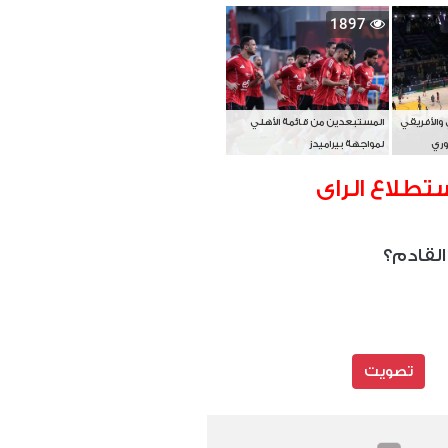
بطل آسيا
1897
 والأفريقي
المستبعدين من قائمة الأهلي
وري
لمواجهة بيراميدز
تطلاع الراى
القادم؟
تصويت