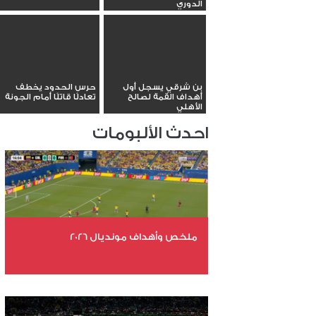
الدوري
بن شرقي يسجل أول
حرس الحدود يخطف
أهداف القمة لصالح
تعادلًا قاتلًا أمام الجونة
الأهلي
احدث الألبومات
ملخص وأهداف مونديال 2026
عدد الملفات 29
عدد المشاهدات 4896