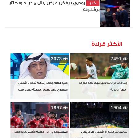
رودري يرفض عرض ريال مدريد ويختار
خبر
برشلونة
الأكثر قراءة
2073
7491
إيقافات الزمالك وبيراميدز بعد قرارات
وليد الفراج يوجه رسالة شكر لـ الأهلي
رابطة الأندية
المصري بعد تعديل تهنئة بطل آسيا
1897
1904
بث مباشر لمباراة الأهلي والأفريقي
المستبعدين من قائمة الأهلي لمواجهة