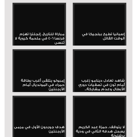
إسبانيا تطيح ببلجيكا في
مباراة للتاريخ.. إنجلترا تهزم
الوقت القاتل
فرنسا 6-4 في ملحمة كروية لا
تُنسى
شاهد تعادل دينامو زغرب
إمبولو يتلقى أغرب بطاقة
أمام ثون في تصفيات دوري
حمراء في المونديال أمام
الأبطال وعدم مشاركة...
الأرجنتين
لا يتوقف.. حمزة عبد الكريم
هدف جوردون الأول في مرمى
يسجل هدفه الثاني في ودية
الأرجنتين
برشلونة