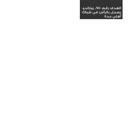
الهدف رقم 970.. رونالدو
يسجل بالرأس في شباك
أهلي جدة