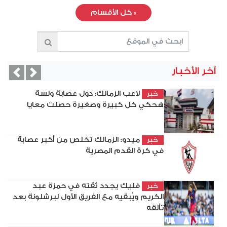
»
كل الأقسام
آخر الأخبار
vious
Next
لاعب الزمالك: دول عصابة ولسة
خبر
هحكي كل كبيرة وصغيرة حصلت معايا
ميدو: الزمالك تخلص من أكبر عصابة
خبر
في كرة القدم المصرية
فليك يجدد ثقته في حمزة عبد
خبر
الكريم ويُبقيه مع الفريق الأول لبرشلونة بعد
تألقه