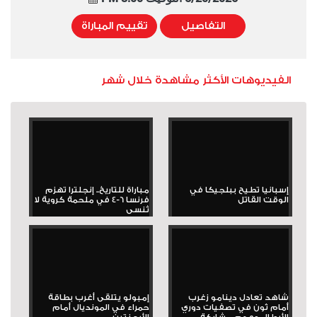
التفاصيل
تقييم المباراة
الفيديوهات الأكثر مشاهدة خلال شهر
إسبانيا تطيح ببلجيكا في
مباراة للتاريخ.. إنجلترا تهزم
الوقت القاتل
فرنسا 6-4 في ملحمة كروية لا
تُنسى
شاهد تعادل دينامو زغرب
إمبولو يتلقى أغرب بطاقة
أمام ثون في تصفيات دوري
حمراء في المونديال أمام