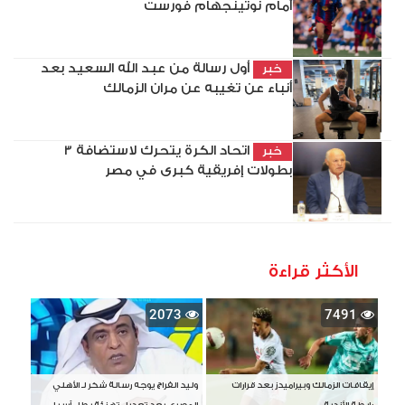
أمام نوتينجهام فورست
أول رسالة من عبد الله السعيد بعد
خبر
أنباء عن تغيبه عن مران الزمالك
اتحاد الكرة يتحرك لاستضافة 3
خبر
بطولات إفريقية كبرى في مصر
الأكثر قراءة
2073
7491
إيقافات الزمالك وبيراميدز بعد قرارات
وليد الفراج يوجه رسالة شكر لـ الأهلي