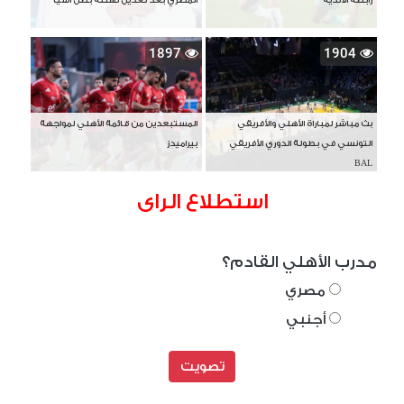
رابطة الأندية
المصري بعد تعديل تهنئة بطل آسيا
1897
1904
بث مباشر لمباراة الأهلي والأفريقي
المستبعدين من قائمة الأهلي لمواجهة
التونسي في بطولة الدوري الأفريقي
بيراميدز
BAL
استطلاع الراى
مدرب الأهلي القادم؟
مصري
أجنبي
تصويت