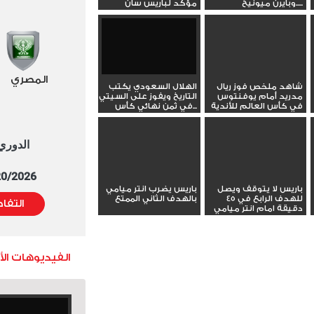
وبايرن ميونيخ.....
مؤكد لباريس سان
جيرمان...
المصري
شاهد ملخص فوز ريال
الهلال السعودي يكتب
مدريد أمام يوفنتوس
التاريخ ويفوز على السيتي
في كأس العالم للأندية
في ثمن نهائي كأس...
الدوري العا
5/20/2026 التوقيت 
باريس لا يتوقف ويصل
باريس يضرب انتر ميامي
للهدف الرابع في 45
بالهدف الثاني الممتع
التفا
دقيقة امام انتر ميامي
الفيديوهات ال