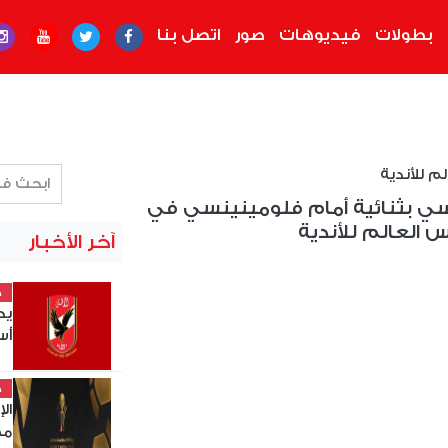
بطولات
فيديوهات
صور
اتصل بنا
م للأندية
ي بثنائية أمام فلومينينسي في
العالم للأندية
آخر الأخبار
خ
يح
أس
خ
ال
مصر