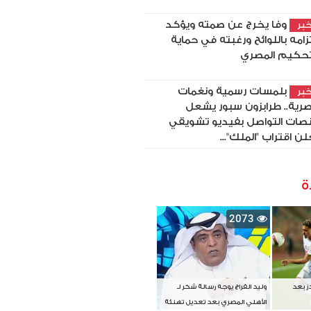
وفا يخرج عن صمته ويؤكد
بر
تزامه باللوائح ورغبته في حماية
تحكيم المصري
بلمسات رسمية ونغمات
بر
رية.. طرابزون سبور يشعل
صات التواصل بفيديو تشويقي
لن اقتراب "الملك"...
ة
2073
دز بعد
وليد الفراج يوجه رسالة شكر لـ
الأهلي المصري بعد تعديل تهنئة