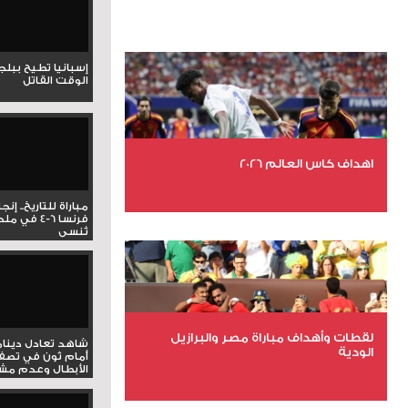
إسبانيا تطيح ببل
الوقت القاتل
اهداف كاس العالم 2026
مباراة للتاريخ.. إنج
عدد الملفات 27
فرنسا 6-4 ف
تُنسى
عدد المشاهدات 1969
لقطات وأهداف مباراة مصر والبرازيل
شاهد تعادل دينام
الودية
أمام ثون في تصف
الأبطال وعدم مشار
عدد الملفات 6