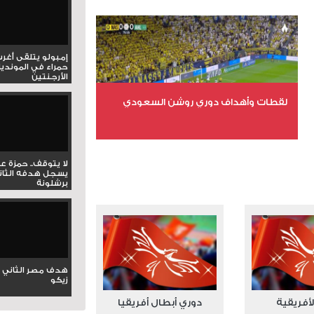
عدد المشاهدات 15518
إمبولو يتلقى أغر
حمراء في المونديا
الأرجنتين
لقطات وأهداف دوري روشن السعودي
عدد الملفات 5
لا يتوقف.. حمزة ع
عدد المشاهدات 3173
يسجل هدفه الثان
برشلونة
هدف مصر الثاني 
زيكو
لأفريقية
دوري أبطال أفريقيا