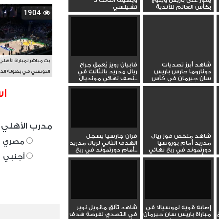
يفوز على باريس ويتوج
ويضيف الثالث لـ
بكأس العالم للأندية
تشيلسي
1904
بث مباشر لمباراة الأهلي
شاهد أبرز تصديات
فابيان رويز يُعمق جراح
دوناروما حارس باريس
ريال مدريد بالثالث في
التونسي في بطولة الد
سان جيرمان في كأس
نصف نهائي مونديال...
الأفريقي BAL
العالم...
اس
مدرب الأهلي 
شاهد ملخص فوز ريال
فران جارسيا يسجل
مصري
مدريد أمام بوروسيا
الهدف الثاني لريال مدريد
دورتموند في ربع نهائي
أمام دورتموند في ربع...
أجنبي
كأس...
إصابة قوية لموسيالا في
شاهد تألق مانويل نوير
مباراة باريس سان جيرمان
في التصدي لفرصة هدف