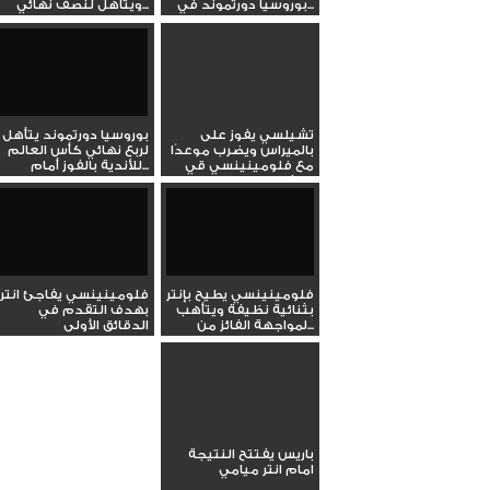
بوروسيا دورتموند في...
ويتأهل لنصف نهائي...
تشيلسي يفوز على
بوروسيا دورتموند يتأهل
بالميراس ويضرب موعدًا
لربع نهائي كأس العالم
مع فلومينينسي قي
للأندية بالفوز أمام...
نصف النهائي
فلومينينسي يطيح بإنتر
فلومينينسي يفاجئ انتر
بثنائية نظيفة ويتأهب
بهدف التقدم في
لمواجهة الفائز من...
الدقائق الأولى
باريس يفتتح النتيجة
امام انتر ميامي