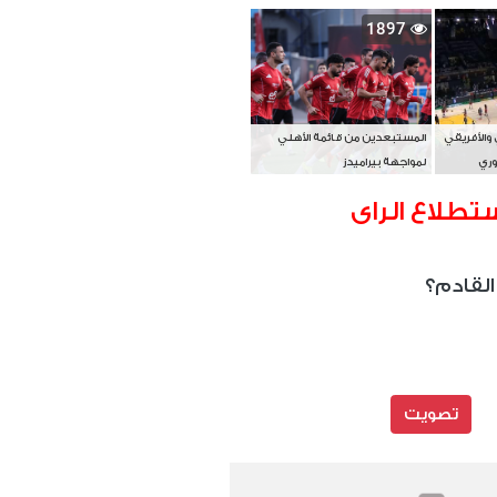
بطل آسيا
1897
 والأفريقي
المستبعدين من قائمة الأهلي
وري
لمواجهة بيراميدز
تطلاع الراى
القادم؟
تصويت