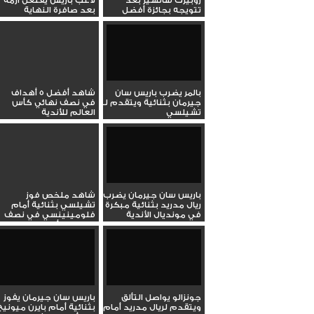
روبيرت سانشيز بعد
لاعب باريس يفتعل أزمة
تتويجه بجائزة أفضل
بعد صافرة النهاية
حارس في...
بالمر يضرب باريس سان
شاهد أفضل 5 أهداف
جيرمان بثنائية ويتقدم لـ
في نصف نهائي كأس
تشيلسي
العالم للأندية
باريس سان جيرمان يضرب
شاهد ملخص فوز
ريال مدريد بثنائية مبكرة
تشيلسي بثنائية أمام
في مونديال الأندية
فلومينينسي في نصف
نهائي كأس...
جونزالو يواصل التألق
باريس سان جيرمان يفوز
ويتقدم لريال مدريد أمام
بثنائية أمام بايرن ميونيخ