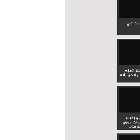
جيكا في
لترا تهزم
ي ملحمة كروية لا
و زغرب
يات دوري
كة...