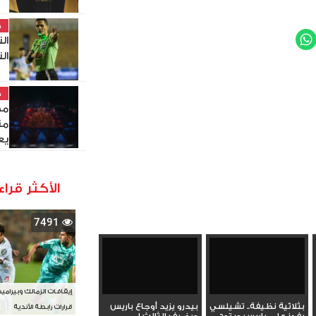
خ
ال
WhatsApp
Twit
ال
خ
مص
من
يع
الأكثر قراء
7491
إيقافات الزمالك وبيرامي
بثلاثية نظيفة.. تشيلسي
بيدرو يزيد أوجاع باريس
قرارات رابطة الأندية