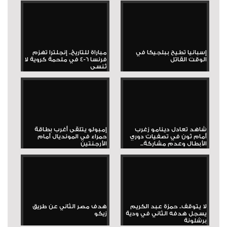
إسبانيا تطيح ببلجيكا في
مباراة للتاريخ.. إنجلترا تهزم
الوقت القاتل
فرنسا 6-4 في ملحمة كروية لا
تُنسى
شاهد تعادل دينامو زغرب
إمبولو يتلقى أغرب بطاقة
أمام ثون في تصفيات دوري
حمراء في المونديال أمام
الأبطال وعدم مشاركة...
الأرجنتين
لا يتوقف.. حمزة عبد الكريم
هدف مصر الثاني عن طريق
يسجل هدفه الثاني في ودية
زيكو
برشلونة