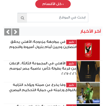
»
كل الأقسام
آخر الأخبار
vious
Next
في مواجهة مزدوجة: الأهلي يحقق
خبر
انتصارين وديين أمام بترول أسيوط والنجوم
الأهلي في المجموعة الثالثة.. الإعلان
خبر
عن قرعة بطولة كأس عاصمة مصر لموسم
2026-2027
وفا يخرج عن صمته ويؤكد التزامه
خبر
باللوائح ورغبته في حماية التحكيم المصري