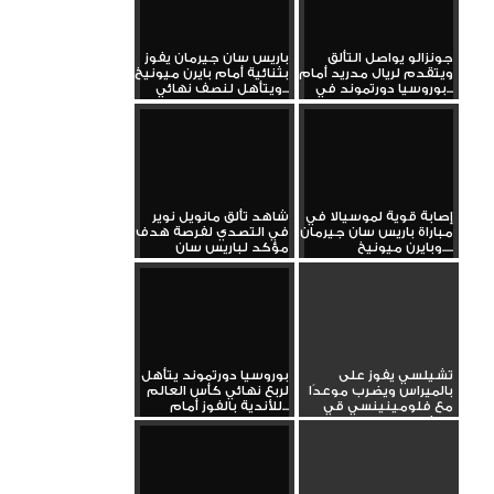
جونزالو يواصل التألق
باريس سان جيرمان يفوز
ويتقدم لريال مدريد أمام
بثنائية أمام بايرن ميونيخ
بوروسيا دورتموند في...
ويتأهل لنصف نهائي...
إصابة قوية لموسيالا في
شاهد تألق مانويل نوير
مباراة باريس سان جيرمان
في التصدي لفرصة هدف
وبايرن ميونيخ.....
مؤكد لباريس سان
جيرمان...
تشيلسي يفوز على
بوروسيا دورتموند يتأهل
بالميراس ويضرب موعدًا
لربع نهائي كأس العالم
مع فلومينينسي قي
للأندية بالفوز أمام...
نصف النهائي