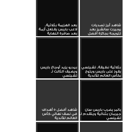
شاهد أبرز تصديات
بعد الهزيمة بثلاثية..
روبيرت سانشيز بعد
لاعب باريس يفتعل أزمة
تتويجه بجائزة أفضل
بعد صافرة النهاية
حارس في...
بثلاثية نظيفة.. تشيلسي
بيدرو يزيد أوجاع باريس
يفوز على باريس ويتوج
ويضيف الثالث لـ
بكأس العالم للأندية
تشيلسي
بالمر يضرب باريس سان
شاهد أفضل 5 أهداف
جيرمان بثنائية ويتقدم لـ
في نصف نهائي كأس
تشيلسي
العالم للأندية