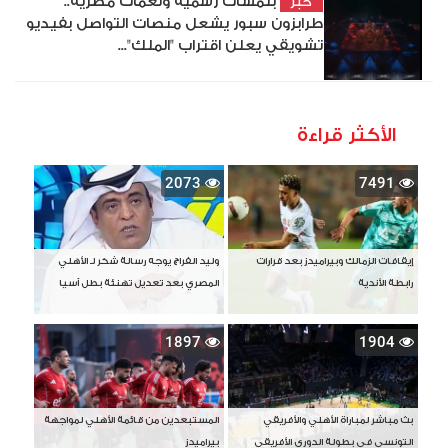
بلمسات رسمية ونغمات مصرية..
خبر
طرابزون سبور يشعل منصات التواصل بفيديو
تشويقي يعلن اقتراب "الملك"...
الأكثر قراءة
2073
7491
إيقافات الزمالك وبيراميدز بعد قرارات
وليد الفراج يوجه رسالة شكر لـ الأهلي
رابطة الأندية
المصري بعد تعديل تهنئة بطل آسيا
1897
1904
بث مباشر لمباراة الأهلي والأفريقي
المستبعدين من قائمة الأهلي لمواجهة
التونسي في بطولة الدوري الأفريقي
بيراميدز