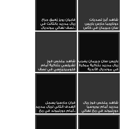
شاهد أبرز تصديات
فابيان رويز يُعمق جراح
دوناروما حارس باريس
ريال مدريد بالثالث في
سان جيرمان في كأس
نصف نهائي مونديال...
العالم...
باريس سان جيرمان يضرب
شاهد ملخص فوز
ريال مدريد بثنائية مبكرة
تشيلسي بثنائية أمام
في مونديال الأندية
فلومينينسي في نصف
نهائي كأس...
شاهد ملخص فوز ريال
فران جارسيا يسجل
مدريد أمام بوروسيا
الهدف الثاني لريال مدريد
دورتموند في ربع نهائي
أمام دورتموند في ربع...
كأس...