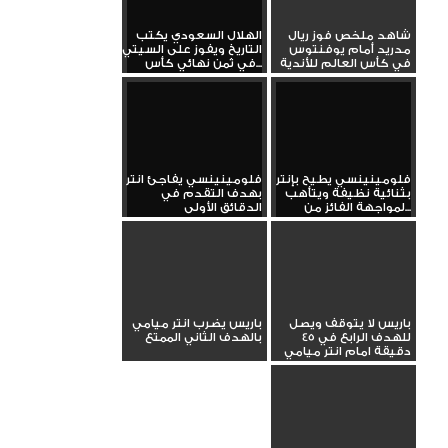
شاهد ملخص فوز ريال
الهلال السعودي يكتب
مدريد أمام يوفنتوس
التاريخ ويفوز على السيتي
في كأس العالم للأندية
في ثمن نهائي كأس...
فلومينينسي يطيح بإنتر
فلومينينسي يفاجئ انتر
بثنائية نظيفة ويتأهب
بهدف التقدم في
لمواجهة الفائز من...
الدقائق الأولى
باريس لا يتوقف ويصل
باريس يضرب انتر ميامي
للهدف الرابع في 45
بالهدف الثاني الممتع
دقيقة امام انتر ميامي