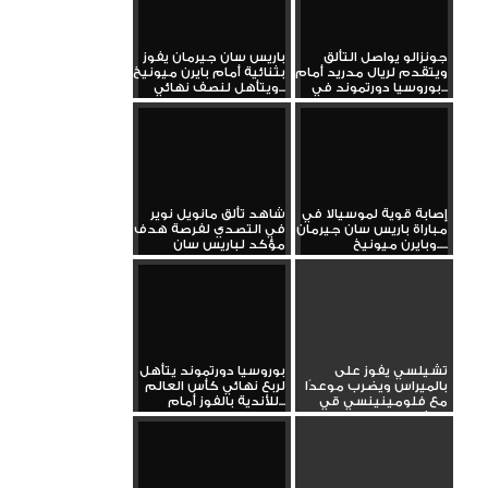
جونزالو يواصل التألق
باريس سان جيرمان يفوز
ويتقدم لريال مدريد أمام
بثنائية أمام بايرن ميونيخ
بوروسيا دورتموند في...
ويتأهل لنصف نهائي...
إصابة قوية لموسيالا في
شاهد تألق مانويل نوير
مباراة باريس سان جيرمان
في التصدي لفرصة هدف
وبايرن ميونيخ.....
مؤكد لباريس سان
جيرمان...
تشيلسي يفوز على
بوروسيا دورتموند يتأهل
بالميراس ويضرب موعدًا
لربع نهائي كأس العالم
مع فلومينينسي قي
للأندية بالفوز أمام...
نصف النهائي