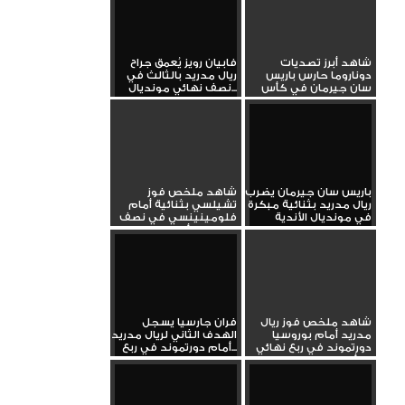
شاهد أبرز تصديات
فابيان رويز يُعمق جراح
دوناروما حارس باريس
ريال مدريد بالثالث في
سان جيرمان في كأس
نصف نهائي مونديال...
العالم...
باريس سان جيرمان يضرب
شاهد ملخص فوز
ريال مدريد بثنائية مبكرة
تشيلسي بثنائية أمام
في مونديال الأندية
فلومينينسي في نصف
نهائي كأس...
شاهد ملخص فوز ريال
فران جارسيا يسجل
مدريد أمام بوروسيا
الهدف الثاني لريال مدريد
دورتموند في ربع نهائي
أمام دورتموند في ربع...
كأس...