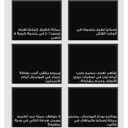
إسبانيا تطيح ببلجيكا في
مباراة للتاريخ.. إنجلترا تهزم
الوقت القاتل
فرنسا 6-4 في ملحمة كروية لا
تُنسى
شاهد تعادل دينامو زغرب
إمبولو يتلقى أغرب بطاقة
أمام ثون في تصفيات دوري
حمراء في المونديال أمام
الأبطال وعدم مشاركة...
الأرجنتين
رونالدو يودع المونديال.. ملخص
لا يتوقف.. حمزة عبد الكريم
مباراة إسبانيا والبرتغال في
يسجل هدفه الثاني في ودية
كأس...
برشلونة