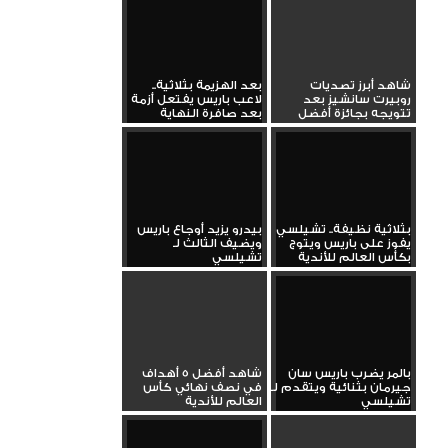
شاهد أبرز تصديات
بعد الهزيمة بثلاثية..
روبيرت سانشيز بعد
لاعب باريس يفتعل أزمة
تتويجه بجائزة أفضل
بعد صافرة النهاية
حارس في...
بثلاثية نظيفة.. تشيلسي
بيدرو يزيد أوجاع باريس
يفوز على باريس ويتوج
ويضيف الثالث لـ
بكأس العالم للأندية
تشيلسي
بالمر يضرب باريس سان
شاهد أفضل 5 أهداف
جيرمان بثنائية ويتقدم لـ
في نصف نهائي كأس
تشيلسي
العالم للأندية