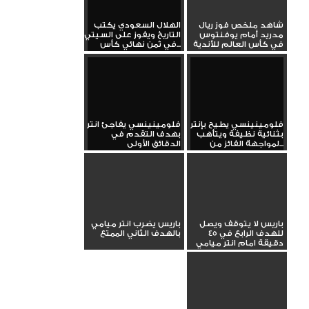
شاهد ملخص فوز ريال
الهلال السعودي يكتب
مدريد أمام يوفنتوس
التاريخ ويفوز على السيتي
في كأس العالم للأندية
في ثمن نهائي كأس...
فلومينينسي يطيح بإنتر
فلومينينسي يفاجئ انتر
بثنائية نظيفة ويتأهب
بهدف التقدم في
لمواجهة الفائز من...
الدقائق الأولى
باريس لا يتوقف ويصل
باريس يضرب انتر ميامي
للهدف الرابع في 45
بالهدف الثاني الممتع
دقيقة امام انتر ميامي