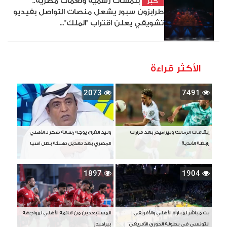
بلمسات رسمية ونغمات مصرية..
خبر
طرابزون سبور يشعل منصات التواصل بفيديو
تشويقي يعلن اقتراب "الملك"...
الأكثر قراءة
2073
7491
إيقافات الزمالك وبيراميدز بعد قرارات
وليد الفراج يوجه رسالة شكر لـ الأهلي
رابطة الأندية
المصري بعد تعديل تهنئة بطل آسيا
1897
1904
بث مباشر لمباراة الأهلي والأفريقي
المستبعدين من قائمة الأهلي لمواجهة
التونسي في بطولة الدوري الأفريقي
بيراميدز