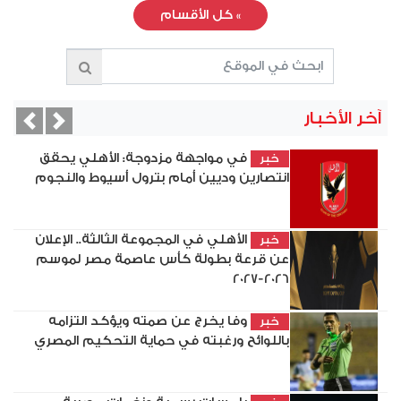
»
كل الأقسام
آخر الأخبار
vious
Next
في مواجهة مزدوجة: الأهلي يحقق
خبر
انتصارين وديين أمام بترول أسيوط والنجوم
الأهلي في المجموعة الثالثة.. الإعلان
خبر
عن قرعة بطولة كأس عاصمة مصر لموسم
2026-2027
وفا يخرج عن صمته ويؤكد التزامه
خبر
باللوائح ورغبته في حماية التحكيم المصري