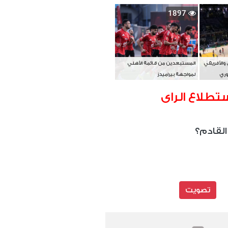
بطل آسيا
1897
 والأفريقي
المستبعدين من قائمة الأهلي
وري
لمواجهة بيراميدز
تطلاع الراى
القادم؟
تصويت