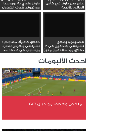
على صن داونز في كأس
داونز يهدي به بوروسيا
العالم للأندية
دورتموند هدف التعادل
فلامينجو يصعق
4 دقائق كافية.. مهاجم
تشيلسي بهدفين في 3
تشيلسي يتعرض للطرد
دقائق ويخطف فوزًا مثيرًا
ويستبب في هدف ضد
فريقه...
احدث الألبومات
ملخص وأهداف مونديال 2026
عدد الملفات 29
عدد المشاهدات 4588