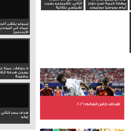
بمهارة كبيرة لصن داونز
الثاني.. فلامينجو يضرب
أمام بوروسيا دورتموند
تشيلسي بثلاثية
إمبولو يتلقى أغر
حمراء في المونديا
الأرجنتين
لا يتوقف.. حمزة ع
يسجل هدفه الثان
برشلونة
اهداف كاس العالم 2026
هدف مصر الثاني 
زيكو
عدد الملفات 27
عدد المشاهدات 1969