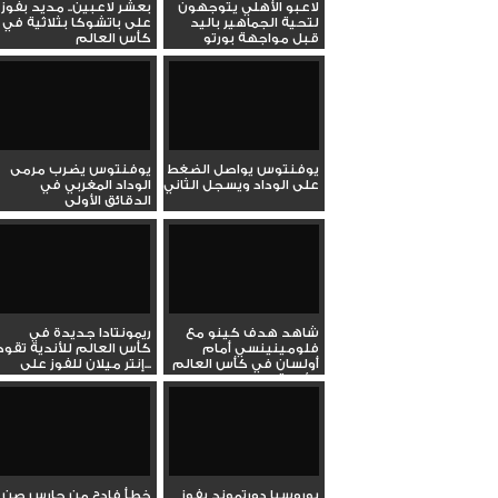
لاعبو الأهلي يتوجهون
بعشر لاعبين.. مديد بفوز
لتحية الجماهير باليد
على باتشوكا بثلاثية في
قبل مواجهة بورتو
كأس العالم
يوفنتوس يواصل الضغط
يوفنتوس يضرب مرمى
على الوداد ويسجل الثاني
الوداد المغربي في
الدقائق الأولى
شاهد هدف كينو مع
ريمونتادا جديدة في
فلومينينسي أمام
كأس العالم للأندية تقود
أولسان في كأس العالم
إنتر ميلان للفوز على...
للأندية
بوروسيا دورتموند يفوز
خطأ فادح من حارس صن