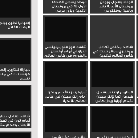
الوداد يسجل ويودع
الوداد يسجل الهدف
مونديال الأندية بعد
الأول له في مونديال
رباعية يوفنتوس
الأندية ويزور مرمى
يوفنتوس
إسبانيا تطيح ببل
الوقت القاتل
شاهد مخلص تعادل
شاهد فوز فلومينينسي
مونتيري وريفر بليت في
البرازيلي أمام أولسان
كأس العالم للأندية
الكوري في كأس العالم...
مباراة للتاريخ.. إنج
فرنسا 6-4 ف
تُنسى
لاوتارو مارتينيز يسجل
أوراوا ريدز يتقدم مبكرا
هدفا رائعا لإنتر ميلان
أمام إنتر ميلان في كأس
أمام أوراوا ريدز بكأس...
العالم للأندية
شاهد تعادل دينام
أمام ثون في تصف
الأبطال وعدم مشار
لوكاس ريبيرو يتقدم
سقط في فخ الشوط