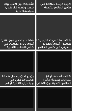
اغرب فرصة ضائعة في
اشتباك بين لاعب ريفر
كأس العالم للأندية
بليت ونجم إنتر خلال
مواجهة نارية
شاهد ملخص تعادل بوكا
شاهد ملخص فوز بنفيكا
جونيورز أمام أوكلاند
أمام بايرن ميونيخ في
سيتي في كأس العالم...
كأس العالم للأندية
شاهد أهداف أمتع
بن رمضان يسجل هدفا
مباريات بطولة كأس
عالميا للأهلي في
العالم للأندية بين الأهلي
مونديال الأندية أمام
وبورتو
بورتو