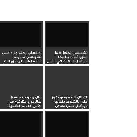
تشيلسي يحقق فوزا
احتساب ركلة جزاء على
مثيرا أمام بنفيكا
تشيلسي لم يتم
ويتأهل لربع نهائي كأس
احتسابها على الزمالك
العالم...
من قبل
الهلال السعودي يفوز
ريال مدريد يكتسح
على باتشوكا بثنائية
سالزبورج بثلاثية في
ويتأهل لثمن نهائي
كأس العالم للأندية
كأس...