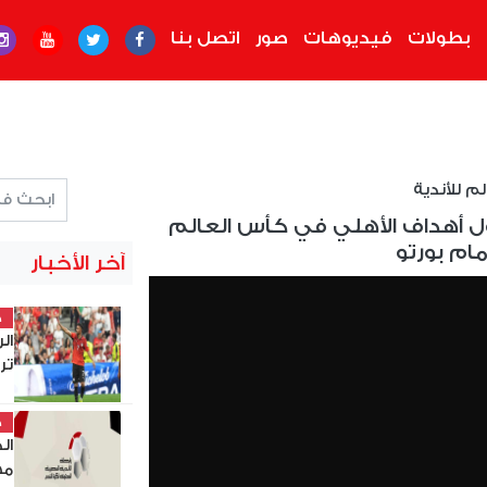
بطولات
فيديوهات
صور
اتصل بنا
م للأندية
ول أهداف الأهلي في كأس العالم
مام بورتو
آخر الأخبار
خ
ال
تر
خ
مه