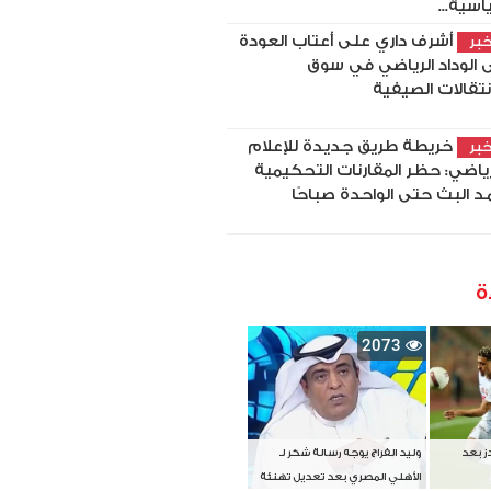
اسية...
أشرف داري على أعتاب العودة
بر
ى الوداد الرياضي في سوق
انتقالات الصيفية
خريطة طريق جديدة للإعلام
بر
رياضي: حظر المقارنات التحكيمية
د البث حتى الواحدة صباحًا
ة
2073
دز بعد
وليد الفراج يوجه رسالة شكر لـ
الأهلي المصري بعد تعديل تهنئة