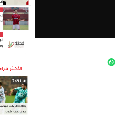
قي
خ
إل
ال
خ
ال
وم
WhatsApp
Twit
الأكثر قراء
7491
إيقافات الزمالك وبيرامي
قرارات رابطة الأندية