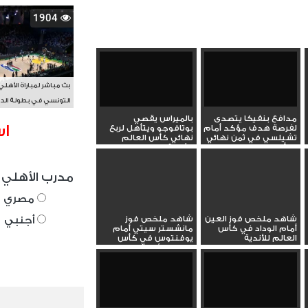
1904
بث مباشر لمباراة الأهلي
التونسي في بطولة الد
الأفريقي BAL
مدافع بنفيكا يتصدى
بالميراس يقصي
اس
لفرصة هدف مؤكد أمام
بوتافوجو ويتأهل لربع
تشيلسي في ثمن نهائي
نهائي كأس العالم
كأس...
للأندية
مدرب الأهلي 
مصري
شاهد ملخص فوز العين
شاهد ملخص فوز
أجنبي
أمام الوداد في كأس
مانشستر سيتي أمام
العالم للأندية
يوفنتوس في كأس
العالم للأندية