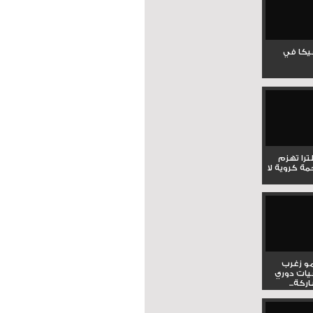
جيكا في
لترا تهزم
ي ملحمة كروية لا
و زغرب
يات دوري
كة...