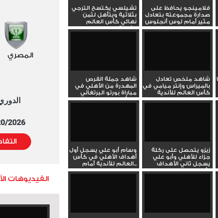
فلامينجو يحافظ على
تشيلسي يكتسح الترجي
صدارة مجموعته بتعادل
بثلاثية ويتأهل لثمن
مثير أمام لوس أنجلوس
نهائي كأس العالم
في...
للأندية
المصري
شاهد ملخص تعادل
شاهد جملة الفرص
بالميراس وإنتر ميامي في
المهدرة من الأهلي في
كأس العالم للأندية
مباراة بورتو البرتغالي
الدوري العا
بكأس...
5/20/2026 التوقيت 
التفا
زيزو يتحصل على ركلة
وسام أبو علي يسجل أول
جزاء للأهلي وأبو علي
أهداف الأهلي في كأس
يسجل ثاني الأهداف
العالم للأندية أمام...
أمام...
الفيديوهات ال