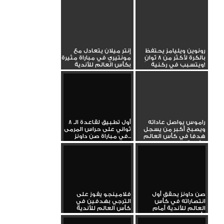
رونوين ويليامز يحتفظ
إنتر ميلان يتعادل مع
بالكرة لأكثر من 8 ثوانٍ
مونتيري في مباراة مثيرة
ويتسبب في ركنية!
بكأس العالم للأندية
راموس يواصل عاداته
أول تطبيق لقاعدة الـ 8
ويصبح أكبر من يسجل
ثواني على حراس المرمى
هدفا في كأس العالم
في مباراة صن داونز...
للأندية
صن داونز يحقق أول
فلامينجو يفوز على
انتصاراته في كأس
الترجي بهدفين في
العالم للأندية أمام
كأس العالم للأندية
أولسان...