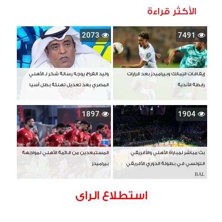
الأكثر قراءة
2073
7491
إيقافات الزمالك وبيراميدز بعد قرارات
وليد الفراج يوجه رسالة شكر لـ الأهلي
رابطة الأندية
المصري بعد تعديل تهنئة بطل آسيا
1897
1904
بث مباشر لمباراة الأهلي والأفريقي
المستبعدين من قائمة الأهلي لمواجهة
التونسي في بطولة الدوري الأفريقي
بيراميدز
BAL
استطلاع الراى