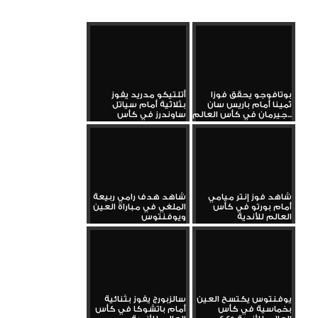
بوتافوجو يحقق فوزا
أتلتيكو مدريد يفوز
ثمينا أمام باريس سان
بثلاثية أمام سياتل
جيرمان في كأس العالم...
ساوندرز في كأس
العالم...
شاهد فوز إنتر ميامي
شاهد هدف رامي ربيعة
أمام بورتو في كأس
الملغي في مباراة العين
العالم للأندية
ويوفنتوس
يوفنتوس يكتسح العين
سالزبورج يفوز بثنائية
بخماسية في كأس
أمام باتشوكا في كأس