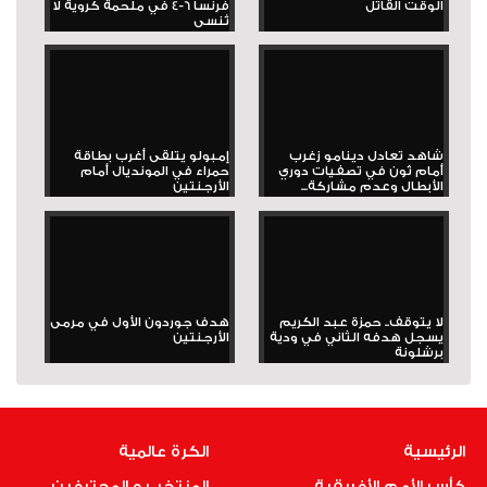
الوقت القاتل
فرنسا 6-4 في ملحمة كروية لا
تُنسى
شاهد تعادل دينامو زغرب
إمبولو يتلقى أغرب بطاقة
أمام ثون في تصفيات دوري
حمراء في المونديال أمام
الأبطال وعدم مشاركة...
الأرجنتين
لا يتوقف.. حمزة عبد الكريم
هدف جوردون الأول في مرمى
يسجل هدفه الثاني في ودية
الأرجنتين
برشلونة
الرئيسية
الكرة عالمية
كأس الأمم الأفريقية
المنتخب و المحترفين