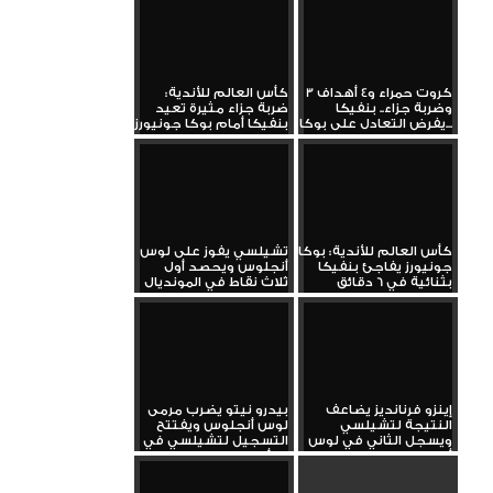
3 كروت حمراء و4 أهداف
كأس العالم للأندية:
وضربة جزاء.. بنفيكا
ضربة جزاء مثيرة تعيد
يفرض التعادل على بوكا...
بنفيكا أمام بوكا جونيورز
كأس العالم للأندية: بوكا
تشيلسي يفوز على لوس
جونيورز يفاجئ بنفيكا
أنجلوس ويحصد أول
بثنائية في 6 دقائق
ثلاث نقاط في المونديال
إينزو فرنانديز يضاعف
بيدرو نيتو يضرب مرمى
النتيجة لتشيلسي
لوس أنجلوس ويفتتح
ويسجل الثاني في لوس
التسجيل لتشيلسي في
أنجلوس
كأس...