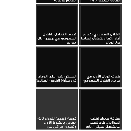
العالم للأندية 2025
العالم للأندية
الهلال السعودي يقدم
هدف التعادل للهلال
أداءً رائعًا ويتعادل إيجابيا
السعودي في مرمى ريال
مع الريال
مدريد
هدف الريال الأول في
السيتي يفوز على الوداد
مرمى الهلال السعودي
في مباراة الفرص الضائعة
بطاقة حمراء تقلب
فرصة ذهبية للوداد تألق
الموازين.. طرد لاعب
مغربي بالشوط الأول
مانشستر سيتي أمام
وتصدي خرافي من
الوداد
إديرسون