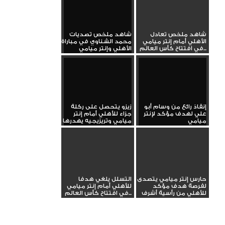
شاهد ملخص تعادل
شاهد ملخص تصديات
الأهلي أمام إنتر ميامي
محمد الشناوي في مباراة
في افتتاح كأس العالم...
الأهلي وإنتر ميامي
إنقاذ رائع من وسام أبو
زيزو يتحصل على ركلة
علي لهدف مؤكد لإنتر
جزاء للأهلي أمام إنتر
ميامي
ميامي وتريزيجيه يهدرها
حارس إنتر ميامي يتصدى
التسلل يلغي هدفا
لفرصة هدف مؤكد
للأهلي أمام إنتر ميامي
للأهلي من رأسية أشرف
في افتتاح كأس العالم...
داري