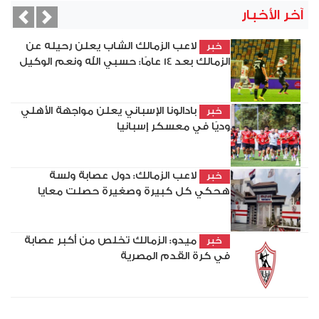
آخر الأخبار
vious
Next
لاعب الزمالك الشاب يعلن رحيله عن
خبر
الزمالك بعد 14 عامًا: حسبي الله ونعم الوكيل
بادالونا الإسباني يعلن مواجهة الأهلي
خبر
وديًا في معسكر إسبانيا
لاعب الزمالك: دول عصابة ولسة
خبر
هحكي كل كبيرة وصغيرة حصلت معايا
ميدو: الزمالك تخلص من أكبر عصابة
خبر
في كرة القدم المصرية