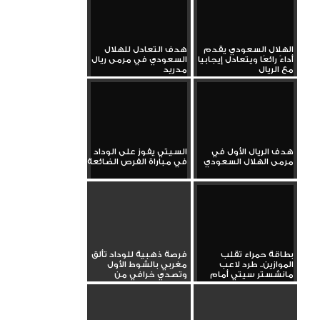
الهلال السعودي يقدم
هدف التعادل للهلال
أداءً رائعًا ويتعادل إيجابيا
السعودي في مرمى ريال
مع الريال
مدريد
هدف الريال الأول في
السيتي يفوز على الوداد
مرمى الهلال السعودي
في مباراة الفرص الضائعة
بطاقة حمراء تقلب
فرصة ذهبية للوداد تألق
الموازين.. طرد لاعب
مغربي بالشوط الأول
مانشستر سيتي أمام
وتصدي خرافي من
الوداد
إديرسون