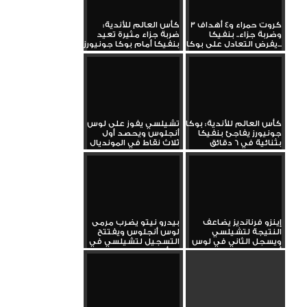
3 كروت حمراء و4 أهداف
كأس العالم للأندية:
وضربة جزاء.. بنفيكا
ضربة جزاء مثيرة تعيد
يفرض التعادل على بوكا...
بنفيكا أمام بوكا جونيورز
كأس العالم للأندية: بوكا
تشيلسي يفوز على لوس
جونيورز يفاجئ بنفيكا
أنجلوس ويحصد أول
بثنائية في 6 دقائق
ثلاث نقاط في المونديال
إينزو فرنانديز يضاعف
بيدرو نيتو يضرب مرمى
النتيجة لتشيلسي
لوس أنجلوس ويفتتح
ويسجل الثاني في لوس
التسجيل لتشيلسي في
أنجلوس
كأس...