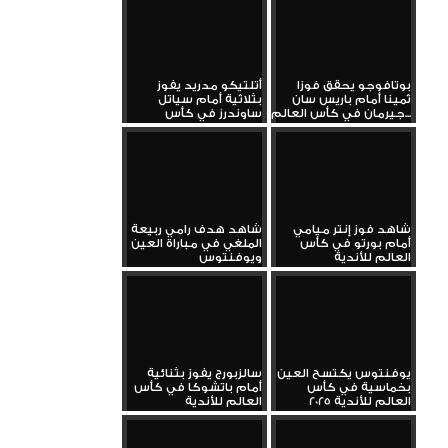
بوتافوجو يحقق فوزا
أتلتيكو مدريد يفوز
ثمينا أمام باريس سان
بثلاثية أمام سياتل
جيرمان في كأس العالم...
ساوندرز في كأس
العالم...
شاهد فوز إنتر ميامي
شاهد هدف رامي ربيعة
أمام بورتو في كأس
الملغي في مباراة العين
العالم للأندية
ويوفنتوس
يوفنتوس يكتسح العين
سالزبورج يفوز بثنائية
بخماسية في كأس
أمام باتشوكا في كأس
العالم للأندية 2025
العالم للأندية