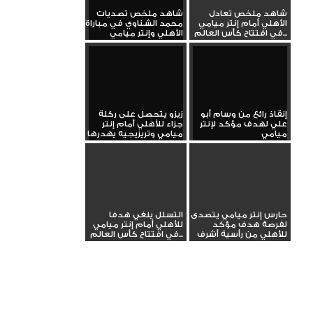
شاهد ملخص تعادل
شاهد ملخص تصديات
الأهلي أمام إنتر ميامي
محمد الشناوي في مباراة
في افتتاح كأس العالم...
الأهلي وإنتر ميامي
إنقاذ رائع من وسام أبو
زيزو يتحصل على ركلة
علي لهدف مؤكد لإنتر
جزاء للأهلي أمام إنتر
ميامي
ميامي وتريزيجيه يهدرها
حارس إنتر ميامي يتصدى
التسلل يلغي هدفا
لفرصة هدف مؤكد
للأهلي أمام إنتر ميامي
للأهلي من رأسية أشرف
في افتتاح كأس العالم...
داري