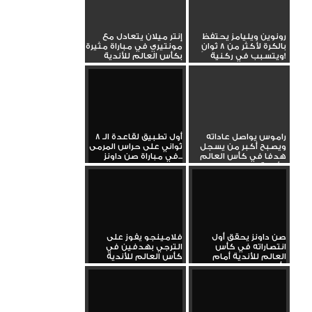
رونوين ويليامز يحتفظ
إنتر ميلان يتعادل مع
بالكرة لأكثر من 8 ثوانٍ
مونتيري في مباراة مثيرة
ويتسبب في ركنية!
بكأس العالم للأندية
راموس يواصل عاداته
أول تطبيق لقاعدة الـ 8
ويصبح أكبر من يسجل
ثواني على حراس المرمى
هدفا في كأس العالم
في مباراة صن داونز...
للأندية
صن داونز يحقق أول
فلامينجو يفوز على
انتصاراته في كأس
الترجي بهدفين في
العالم للأندية أمام
كأس العالم للأندية
أولسان...