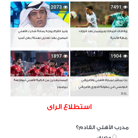
2073
7491
إيقافات الزمالك وبيراميدز بعد قرارات
وليد الفراج يوجه رسالة شكر لـ الأهلي
رابطة الأندية
المصري بعد تعديل تهنئة بطل آسيا
1897
1904
بث مباشر لمباراة الأهلي والأفريقي
المستبعدين من قائمة الأهلي لمواجهة
التونسي في بطولة الدوري الأفريقي
بيراميدز
BAL
استطلاع الراى
مدرب الأهلي القادم؟
مصري