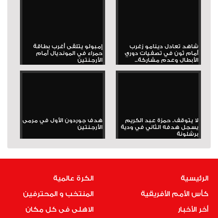
شاهد تعادل دينامو زغرب
إمبولو يتلقى أغرب بطاقة
أمام ثون في تصفيات دوري
حمراء في المونديال أمام
الأبطال وعدم مشاركة...
الأرجنتين
لا يتوقف.. حمزة عبد الكريم
هدف جوردون الأول في مرمى
يسجل هدفه الثاني في ودية
الأرجنتين
برشلونة
الرئيسية
الكرة عالمية
كأس الأمم الأفريقية
المنتخب و المحترفين
أخر الأخبار
الاهلى فى كل مكان