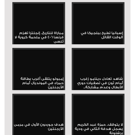
إسبانيا تطيح ببلجيكا في
مباراة للتاريخ.. إنجلترا تهزم
الوقت القاتل
فرنسا 6-4 في ملحمة كروية لا
تُنسى
شاهد تعادل دينامو زغرب
إمبولو يتلقى أغرب بطاقة
أمام ثون في تصفيات دوري
حمراء في المونديال أمام
الأبطال وعدم مشاركة...
الأرجنتين
لا يتوقف.. حمزة عبد الكريم
هدف جوردون الأول في مرمى
يسجل هدفه الثاني في ودية
الأرجنتين
برشلونة