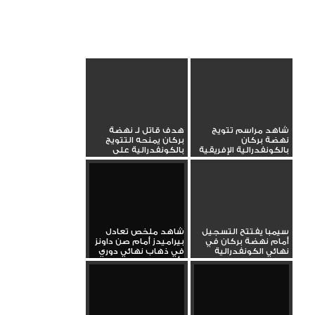
شاهد مراسم تتويج
هدف قاتل لـ نهضة
نهضة بركان
بركان يمنحه التتويج
بالكونفدرالية الإفريقية
بالكونفدرالية على
حساب سيمبا
سيمبا يفتتح التسجيل
شاهد ملخص تعادل
أمام نهضة بركان في
بيراميدز أمام صن داونز
نهائي الكونفدرالية
في ذهاب نهائي دوري
أبطال...