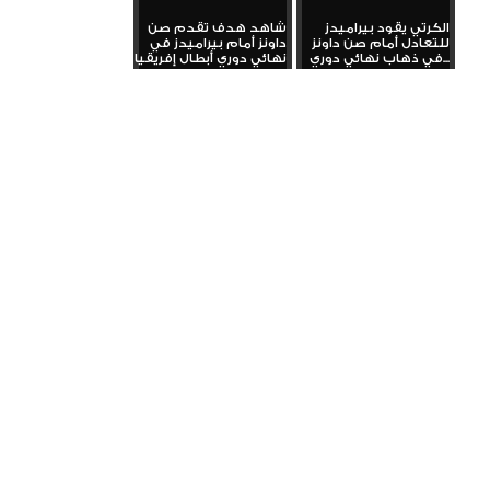
الكرتي يقود بيراميدز
شاهد هدف تقدم صن
للتعادل أمام صن داونز
داونز أمام بيراميدز في
في ذهاب نهائي دوري...
نهائي دوري أبطال إفريقيا