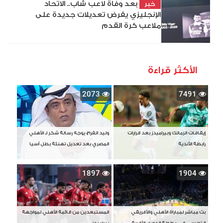
بعد وفاة لاعب شاب.. الاتحاد
خبر
الإنجليزي يفرض تعديلات جديدة على
ملاعب كرة القدم
الأكثر قراءة
2073
7491
إيقافات الزمالك وبيراميدز بعد قرارات
وليد الفراج يوجه رسالة شكر لـ الأهلي
رابطة الأندية
المصري بعد تعديل تهنئة بطل آسيا
1897
1904
بث مباشر لمباراة الأهلي والأفريقي
المستبعدين من قائمة الأهلي لمواجهة
التونسي في بطولة الدوري الأفريقي
بيراميدز