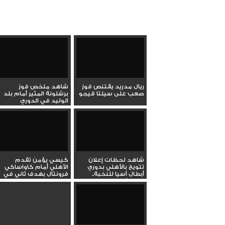
ريال مدريد يقتنص فوز
شاهد ملخص فوز
صعب على سيلتا قيجو
برشلونة المثير أمام بلد
الوليد في الدوري
الإسباني...
شاهد لحظات إعلان
كيسي يؤمن تقدم
تتويج بالأهلي بدوري
الأهلي أمام كاواساكي
أبطال آسيا للنخبة..
فرونتال بهدف ثاني في
واحتفالات...
نهائي...