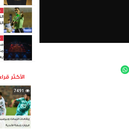
خ
ال
ال
خ
مص
من
يع
WhatsApp
Twit
الأكثر قراء
7491
إيقافات الزمالك وبيرامي
قرارات رابطة الأندية