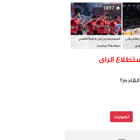
بطل آسيا
1897
 والأفريقي
المستبعدين من قائمة الأهلي
وري
لمواجهة بيراميدز
تطلاع الراى
القادم؟
تصويت