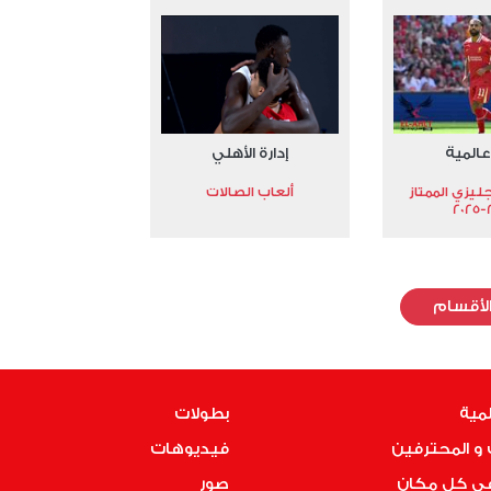
عالمية
إدارة الأهلي
جليزي الممتاز
ألعاب الصالات
2
لأقسام
لمية
بطولات
و المحترفين
فيديوهات
فى كل مكان
صور