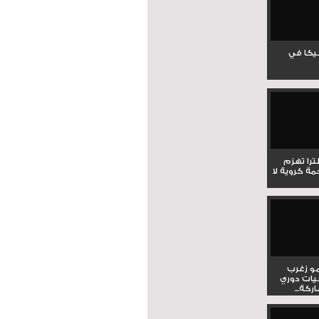
جيكا في
لترا تهزم
ي ملحمة كروية لا
و زغرب
يات دوري
كة...