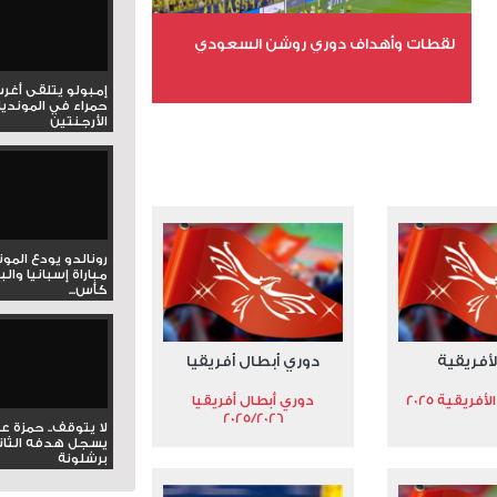
لقطات وأهداف دوري روشن السعودي
إمبولو يتلقى أغر
حمراء في المونديا
عدد الملفات 5
الأرجنتين
عدد المشاهدات 3171
رونالدو يودع المو
مباراة إسبانيا وال
كأس...
لأفريقية
دوري أبطال أفريقيا
فريقية 2025
دوري أبطال أفريقيا
2025/2026
لا يتوقف.. حمزة ع
يسجل هدفه الثان
برشلونة