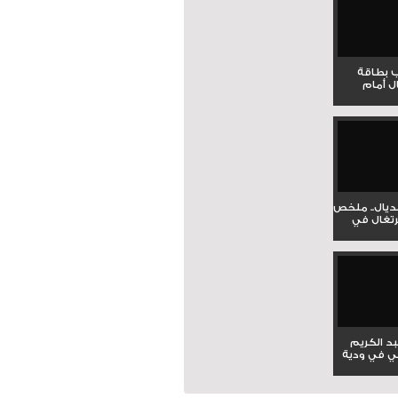
ب بطاقة
ل أمام
نديال.. ملخص
برتغال في
بد الكريم
ي في ودية