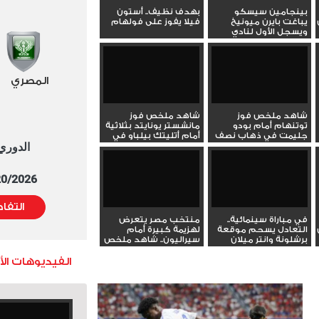
بينجامين سيسكو
بهدف نظيف.. أستون
يباغت بايرن ميونيخ
فيلا يفوز على فولهام
ويسجل الأول لنادي
لايبزيج
المصري
شاهد ملخص فوز
شاهد ملخص فوز
توتنهام أمام بودو
مانشستر يونايتد بثلاثية
جليمت في ذهاب نصف
أمام أتليتك بيلباو في
الدوري العا
نهائي الدوري...
الدوري...
5/20/2026 التوقيت 
التفا
في مباراة سينمائية..
منتخب مصر يتعرض
التعادل يسحم موقعة
لهزيمة كبيرة أمام
برشلونة وانتر ميلان
سيراليون.. شاهد ملخص
المباراة
الفيديوهات ال