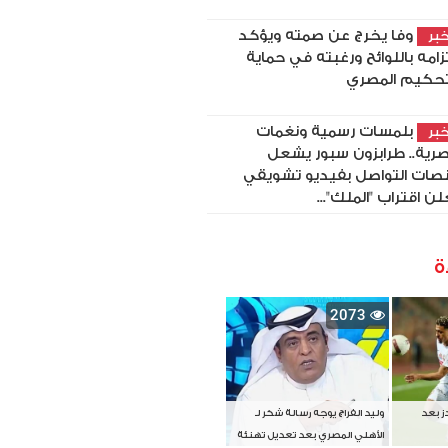
وفا يخرج عن صمته ويؤكد
بر
تزامه باللوائح ورغبته في حماية
تحكيم المصري
بلمسات رسمية ونغمات
بر
رية.. طرابزون سبور يشعل
صات التواصل بفيديو تشويقي
لن اقتراب "الملك"...
ة
2073
دز بعد
وليد الفراج يوجه رسالة شكر لـ
الأهلي المصري بعد تعديل تهنئة