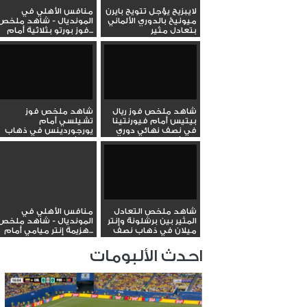
لايبزيج يؤجل تتويج بايرن
منافس الأهلي في
ميونيخ بالدوري الألماني
المونديال - شاهد ملخص
بتعادل مثير
فوز بورتو بثلاثية أمام...
شاهد ملخص فوز ريال
شاهد ملخص فوز
بيتيس أمام فيورنتينا
تشيلسي أمام
في نصف نهائي دوري
يورجوردينس في ذهاب
المؤتمر...
نصف نهائي دوري...
شاهد ملخص التعادل
منافس الأهلي في
المثير بين برشلونة وإنتر
المونديال - شاهد ملخص
ميلان في ذهاب نصف
هزيمة إنتر ميامي أمام...
نهائي...
احدث الألبومات