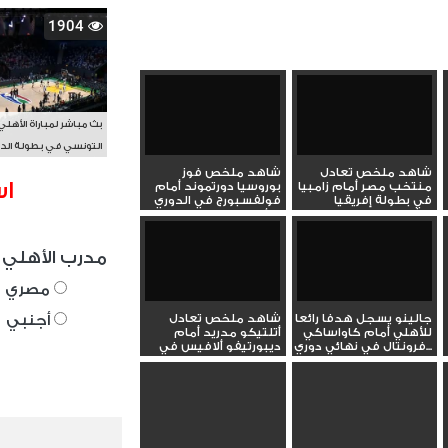
1904
بث مباشر لمباراة الأهلي
التونسي في بطولة الد
الأفريقي BAL
شاهد ملخص تعادل
شاهد ملخص فوز
اس
منتخب مصر أمام زامبيا
بوروسيا دورتموند أمام
في بطولة إفريقيا
فولفسبورج في الدوري
للشباب
الألماني...
مدرب الأهلي 
مصري
جالينو يسجل هدفا رائعا
شاهد ملخص تعادل
أجنبي
للأهلي أمام كاواساكي
أتلتيكو مدريد أمام
فرونتال في نهائي دوري...
ديبورتيفو ألافيس في
الدوري...