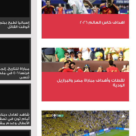
اهداف كاس العالم 2026
إسبانيا تطيح ببل
الوقت القاتل
عدد الملفات 27
عدد المشاهدات 1965
مباراة للتاريخ.. إنج
فرنسا 6-4 ف
تُنسى
لقطات وأهداف مباراة مصر والبرازيل
الودية
عدد الملفات 6
عدد المشاهدات 15472
شاهد تعادل دينام
أمام ثون في تصف
الأبطال وعدم مشار