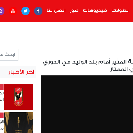
بطولات
فيديوهات
صور
اتصل بنا
المثير أمام بلد الوليد في الدوري
 الممتاز
آخر الأخبار
خ
يح
أس
خ
ال
مصر