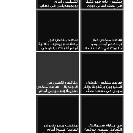
بيتيس أمام فيورنتينا
تشيلسي أمام
في نصف نهائي دوري
يورجوردينس في ذهاب
المؤتمر...
نصف نهائي دوري...
شاهد ملخص فوز
شاهد ملخص فوز
توتنهام أمام بودو
مانشستر يونايتد بثلاثية
جليمت في ذهاب نصف
أمام أتليتك بيلباو في
نهائي الدوري...
الدوري...
شاهد ملخص التعادل
منافس الأهلي في
المثير بين برشلونة وإنتر
المونديال - شاهد ملخص
ميلان في ذهاب نصف
هزيمة إنتر ميامي أمام...
نهائي...
في مباراة سينمائية..
منتخب مصر يتعرض
التعادل يسحم موقعة
لهزيمة كبيرة أمام