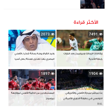
الأكثر قراءة
2073
7491
إيقافات الزمالك وبيراميدز بعد قرارات
وليد الفراج يوجه رسالة شكر لـ الأهلي
رابطة الأندية
المصري بعد تعديل تهنئة بطل آسيا
1897
1904
بث مباشر لمباراة الأهلي والأفريقي
المستبعدين من قائمة الأهلي لمواجهة
التونسي في بطولة الدوري الأفريقي
بيراميدز
BAL