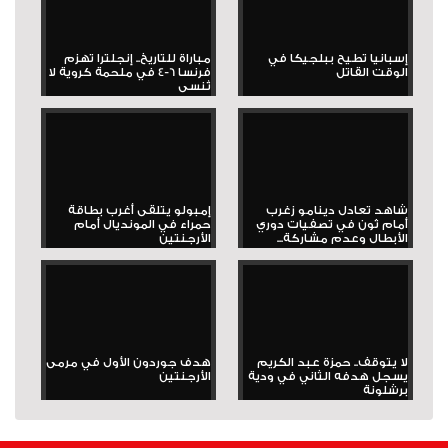
إسبانيا تطيح ببلجيكا في
مباراة للتاريخ.. إنجلترا تهزم
الوقت القاتل
فرنسا 6-4 في ملحمة كروية لا
تُنسى
شاهد تعادل دينامو زغرب
إمبولو يتلقى أغرب بطاقة
أمام ثون في تصفيات دوري
حمراء في المونديال أمام
الأبطال وعدم مشاركة...
الأرجنتين
لا يتوقف.. حمزة عبد الكريم
هدف جوردون الأول في مرمى
يسجل هدفه الثاني في ودية
الأرجنتين
برشلونة