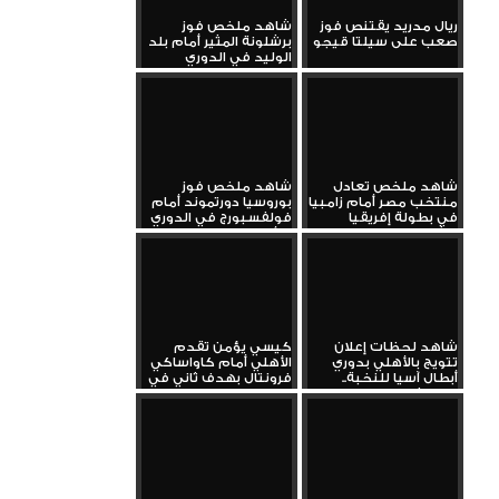
ريال مدريد يقتنص فوز
شاهد ملخص فوز
صعب على سيلتا قيجو
برشلونة المثير أمام بلد
الوليد في الدوري
الإسباني...
شاهد ملخص تعادل
شاهد ملخص فوز
منتخب مصر أمام زامبيا
بوروسيا دورتموند أمام
في بطولة إفريقيا
فولفسبورج في الدوري
للشباب
الألماني...
شاهد لحظات إعلان
كيسي يؤمن تقدم
تتويج بالأهلي بدوري
الأهلي أمام كاواساكي
أبطال آسيا للنخبة..
فرونتال بهدف ثاني في
واحتفالات...
نهائي...