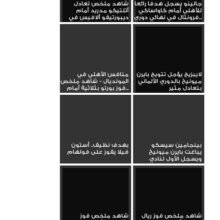
جالينو يسجل هدفا رائعا
شاهد ملخص تعادل
للأهلي أمام كاواساكي
أتلتيكو مدريد أمام
فرونتال في نهائي دوري...
ديبورتيفو ألافيس في
الدوري...
لايبزيج يؤجل تتويج بايرن
منافس الأهلي في
ميونيخ بالدوري الألماني
المونديال - شاهد ملخص
بتعادل مثير
فوز بورتو بثلاثية أمام...
بينجامين سيسكو
بهدف نظيف.. أستون
يباغت بايرن ميونيخ
فيلا يفوز على فولهام
ويسجل الأول لنادي
لايبزيج
شاهد ملخص فوز ريال
شاهد ملخص فوز