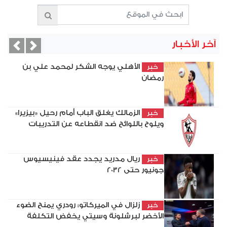
آخر الأخبار
vious
Next
الأهلي يوجه الشكر لمحمد علي بن
خبر
رمضان
الزمالك يغلق الباب أمام رحيل «بيزيرا»
خبر
ويلوح باللوائح ضد انقطاعه عن التدريبات
ريال مدريد يجدد عقد فينيسيوس
خبر
جونيور حتى 2032
زلزال في الميركاتو: رودري يمنح الضوء
خبر
الأخضر لبرشلونة وسيتي يخفض التكلفة