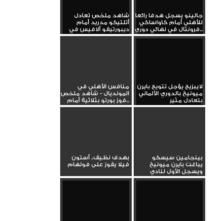
جالينو يسجل هدفا رائعا
شاهد ملخص تعادل
للأهلي أمام كاواساكي
أتلتيكو مدريد أمام
فرونتال في نهائي دوري...
ديبورتيفو ألافيس في
الدوري...
لايبزيج يؤجل تتويج بايرن
منافس الأهلي في
ميونيخ بالدوري الألماني
المونديال - شاهد ملخص
بتعادل مثير
فوز بورتو بثلاثية أمام...
بينجامين سيسكو
بهدف نظيف.. أستون
يباغت بايرن ميونيخ
فيلا يفوز على فولهام
ويسجل الأول لنادي
لايبزيج