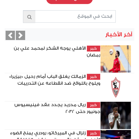
آخر الأخبار
vious
Next
الأهلي يوجه الشكر لمحمد علي بن
خبر
رمضان
الزمالك يغلق الباب أمام رحيل «بيزيرا»
خبر
ويلوح باللوائح ضد انقطاعه عن التدريبات
ريال مدريد يجدد عقد فينيسيوس
خبر
جونيور حتى 2032
زلزال في الميركاتو: رودري يمنح الضوء
خبر