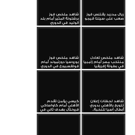
ريال مدريد يقتنص فوز
شاهد ملخص فوز
صعب على سيلتا قيجو
برشلونة المثير أمام بلد
الوليد في الدوري
الإسباني...
شاهد ملخص تعادل
شاهد ملخص فوز
منتخب مصر أمام زامبيا
بوروسيا دورتموند أمام
في بطولة إفريقيا
فولفسبورج في الدوري
للشباب
الألماني...
شاهد لحظات إعلان
كيسي يؤمن تقدم
تتويج بالأهلي بدوري
الأهلي أمام كاواساكي
أبطال آسيا للنخبة..
فرونتال بهدف ثاني في
واحتفالات...
نهائي...