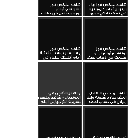
شاهد ملخص فوز ريال
شاهد ملخص فوز
بيتيس أمام فيورنتينا
تشيلسي أمام
في نصف نهائي دوري
يورجوردينس في ذهاب
المؤتمر...
نصف نهائي دوري...
شاهد ملخص فوز
شاهد ملخص فوز
توتنهام أمام بودو
مانشستر يونايتد بثلاثية
جليمت في ذهاب نصف
أمام أتليتك بيلباو في
نهائي الدوري...
الدوري...
شاهد ملخص التعادل
منافس الأهلي في
المثير بين برشلونة وإنتر
المونديال - شاهد ملخص
ميلان في ذهاب نصف
هزيمة إنتر ميامي أمام...
نهائي...
في مباراة سينمائية..
منتخب مصر يتعرض