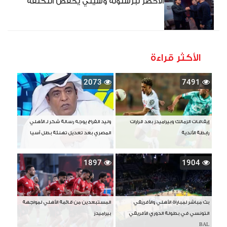
الأخضر لبرشلونة وسيتي يخفض التكلفة
الأكثر قراءة
2073
7491
إيقافات الزمالك وبيراميدز بعد قرارات
وليد الفراج يوجه رسالة شكر لـ الأهلي
رابطة الأندية
المصري بعد تعديل تهنئة بطل آسيا
1897
1904
بث مباشر لمباراة الأهلي والأفريقي
المستبعدين من قائمة الأهلي لمواجهة
التونسي في بطولة الدوري الأفريقي
بيراميدز
BAL