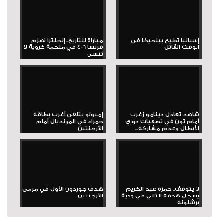
إسبانيا تطيح ببلجيكا في
مباراة للتاريخ.. إنجلترا تهزم
الوقت القاتل
فرنسا 6-4 في ملحمة كروية لا
تُنسى
شاهد تعادل دينامو زغرب
إمبولو يتلقى أغرب بطاقة
أمام ثون في تصفيات دوري
حمراء في المونديال أمام
الأبطال وعدم مشاركة...
الأرجنتين
لا يتوقف.. حمزة عبد الكريم
هدف جوردون الأول في مرمى
يسجل هدفه الثاني في ودية
الأرجنتين
برشلونة