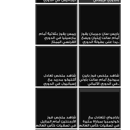
بالدوري الإيطالي
ليجانيس في الدوري
باريس سان جيرمان يفوز
ريمس يفوز بثلاثية أمام
أمام سانت إيتيان ويضع
مارسيليا في الدوري
يدا على بطولة الدوري...
الفرنسي الممتاز
شاهد ملخص فوز بايرن
شاهد ملخص تعادل
ميونيخ أمام سانت باولي
أتلتيكو مدريد مع
في الدوري الألماني...
إسبانيول في الدوري
الإسباني...
باراجواي تتعادل مع
شاهد ملخص فوز
كولومبيا بمباراة مثيرة
الأرجنتين أمام البرازيل
في تصفيات كأس العالم
في تصفيات كأس العالم