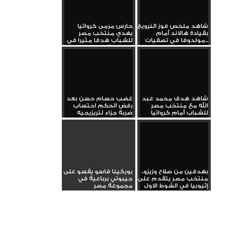
شاهد ملخص فوز النرويج
حارس مرمى كرواتيا
بقيادة هالاند أمام
يهدي منتخب مصر
مولدوفا في تصفيات...
للشباب هدفا مثيرا في
البطولة...
شاهد هدف محمد عبد
غضب حسام حسن بعد
الله مع منتخب مصر
رفض الحكم احتساب
للشباب أمام كرواتيا
ضربة جزاء لتريزيجيه
بهدفين من صلاح وزيزو..
بوركينا فاسو يقسو على
منتخب مصر يتقدم على
جيبوتي برباعية في
إثيوبيا في الشوط الاول
مجموعة مصر