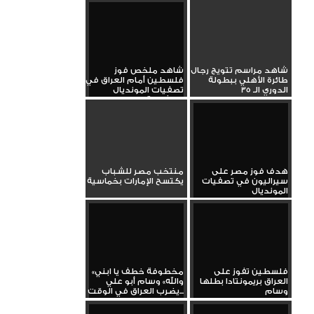
شاهد مراسم تتويج رجال
شاهد ملخص فوز
طائرة الأهلي ببطولة
فلسطين أمام العراق في
الدوري الـ 35
تصفيات المونديال
بمشاركة وسام...
هدف فوز مصر على
منتخب مصر للشباب
سيراليون في تصفيات
يكتسح الإمارات بخماسية
المونديال
فلسطين تفوز على
«مخطوفة خطف يا ابني
العراق بريمونتادا بطلها
والله» وسام أبو علي
وسام
يضرب العراق في الوقت...