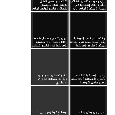
ريال مدريد يتأهل لنهائي
شاهد ملخص تأهل
كأس ملك إسبانيا في
باريس سان جيرمان
مباراة مثيرة أمام ريال...
لنهائي كأس فرنسا أمام
دانكيرك
منتخب جنوب إفريقيا
أيمن رشدي يسجل هدفا
يفوز أمام مصر في مباراة
رائعا لمصر أمام جنوب
مثيرة بكأس إفريقيا...
إفريقيا في كأس إفريقيا...
جنوب إفريقيا تتقدم
انتر يتخطى أودينيزي
بأسرع الأهداف أمام مصر
ويؤمن صدارة الدوري
في كأس إفريقيا...
الإيطالي
سوبر مرموش ينقذ
برشلونة يهزم جيرونا