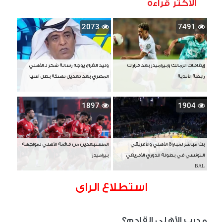
الأكثر قراءة
2073
7491
إيقافات الزمالك وبيراميدز بعد قرارات
وليد الفراج يوجه رسالة شكر لـ الأهلي
رابطة الأندية
المصري بعد تعديل تهنئة بطل آسيا
1897
1904
بث مباشر لمباراة الأهلي والأفريقي
المستبعدين من قائمة الأهلي لمواجهة
التونسي في بطولة الدوري الأفريقي
بيراميدز
BAL
استطلاع الراى
مدرب الأهلي القادم؟