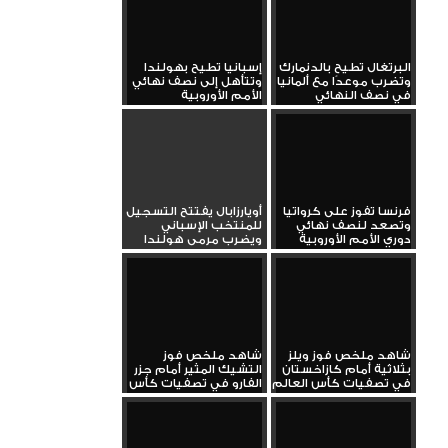
البرتغال تطيح بالدنمارك
إسبانيا تطيح بهولندا
وتضرب موعدًا مع ألمانيا
وتتأهل إلى نصف نهائي
في نصف النهائي
الأمم الأوروبية
فرنسا تفوز على كرواتيا
أويارزابال يفتتح التسجيل
وتصعد لنصف نهائي
للمنتخب الإسباني
دوري الأمم الأوروبية
ويضرب مرمى هولندا
شاهد ملخص فوز ويلز
شاهد ملخص فوز
بثلاثية أمام كازاخستان
التشيك المثير أمام جزر
في تصفيات كأس العالم
الفارو في تصفيات كأس
العالم