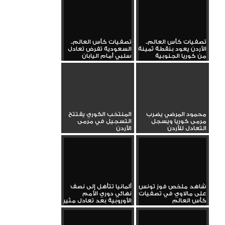
تصفيات كأس العالم..
تصفيات كأس العالم..
الأردن يعود بنقطة ثمينة
السعودية تفرض تعادل
من كوريا الجنوبية
سلبي أمام اليابان
محمود المرضي يضرب
المنتخب الكوري يفتتح
مرمى كوريا ويسجل
التسجيل في مرمى
التعادل للأردن
الأردن
شاهد ملخص فوز تونس
ألمانيا تتأهل إلى نصف
على مالاوي في تصفيات
نهائي دوري الأمم
كأس العالم
الأوروبية بعد تعادل مثير
مع...