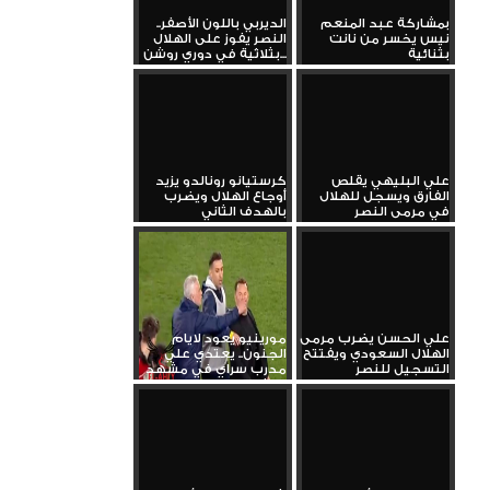
بمشاركة عبد المنعم
الديربي باللون الأصفر..
نيس يخسر من نانت
النصر يفوز على الهلال
بثنائية
بثلاثية في دوري روشن...
علي البليهي يقلص
كرستيانو رونالدو يزيد
الفارق ويسجل للهلال
أوجاع الهلال ويضرب
في مرمى النصر
بالهدف الثاني
علي الحسن يضرب مرمى
مورينيو يعود لايام
الهلال السعودي ويفتتح
الجنون.. يعتدي علي
التسجيل للنصر
مدرب سراي في مشهد
كارثي