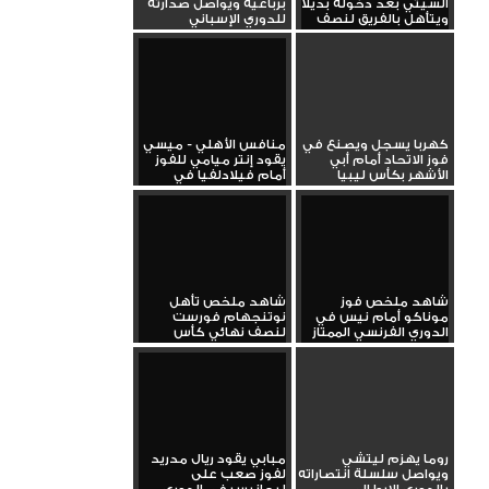
السيتي بعد دخوله بديلا
برباعية ويواصل صدارته
ويتأهل بالفريق لنصف
للدوري الإسباني
نهائي...
كهربا يسجل ويصنع في
منافس الأهلي - ميسي
فوز الاتحاد أمام أبي
يقود إنتر ميامي للفوز
الأشهر بكأس ليبيا
أمام فيلادلفيا في
الدوري...
شاهد ملخص فوز
شاهد ملخص تأهل
موناكو أمام نيس في
نوتنجهام فورست
الدوري الفرنسي الممتاز
لنصف نهائي كأس
الاتحاد الإنجليزي...
روما يهزم ليتشي
مبابي يقود ريال مدريد
ويواصل سلسلة انتصاراته
لفوز صعب على