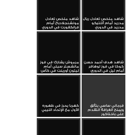
شاهد ملخص تعادل ريال
شاهد ملخص تعادل
مدريد أمام أتلتيكو
مونشنجلادباخ أمام
مدريد في الدوري
فرانكفورت في الدوري
الإسباني...
الألماني...
شاهد هدف أحمد حسن
مرموش يشارك في فوز
كوكا في فوز لوهافر
مانشستر سيتي أمام
أمام ليل في الدوري
ليتون أورينت في كأس
الفرنسي...
الاتحاد...
فرجاني ساسي يتألق
كهربا يحرز في ظهوره
ويمنح الغرافة التقدم
الأول مع الإتحاد الليبي
على باختاكور