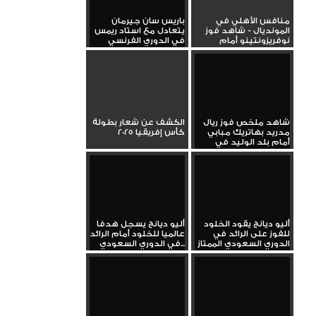
منافس الأهلي في
باريس سان جيرمان
المونديال - شاهد فوز
يتعادل مع استاد ريمس
نوفريزونتينو أمام
في الدوري الفرنسي
بالميراس في...
الممتاز
شاهد ملخص فوز ريال
الكشف عن شعار بطولة
مدريد بهاتريك مبابي
كأس إفريقيا 2025
أمام بلد الوليد في
الدوري...
أليو ديانج يقود الخلود
أليو ديانج يسجل هدفا
للفوز على الرائد في
عالميا للخلود أمام الرائد
الدوري السعودي الممتاز
في الدوري السعودي...