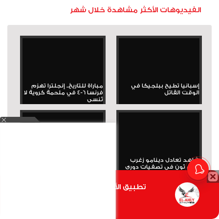
الفيديوهات الأكثر مشاهدة خلال شهر
إسبانيا تطيح ببلجيكا في
مباراة للتاريخ.. إنجلترا تهزم
الوقت القاتل
فرنسا 6-4 في ملحمة كروية لا
تُنسى
شاهد تعادل دينامو زغرب
إمبولو يتلقى أغرب بطاقة
أمام ثون في تصفيات دوري
حمراء في المونديال أمام
الأبطال وعدم مشاركة...
الأرجنتين
تطبيق الأهلي.كوم متاح الأن
أضغط هنا