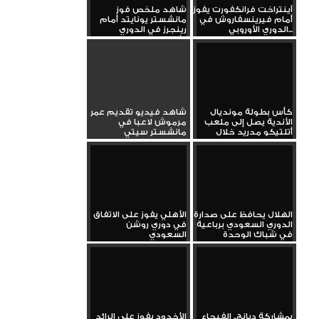
آينتراخت فرانكفورت يفوز
شاهد ملخص فوز
أمام فيرينسفاروش في
مانشستر يونايتد أمام
الدوري الأوروبي...
رينجرز في الدوري
الأوروبي
كأس بطولة مونديال
شاهد فيديو تقديم عمر
الأندية يصل إلى ملعب
مرموش لاعبا في
أتلتيكو مدريد خلال
مانشستر سيتي
جولته...
الهلال يحافظ على صدارة
الأهلي يفوز على الاتفاق
الدوري السعودي برباعية
في دوري روشن
في شباك الوحدة
السعودي
بمشاركة ديانج.. الفيحاء
الأخدود يفوز على الرائد