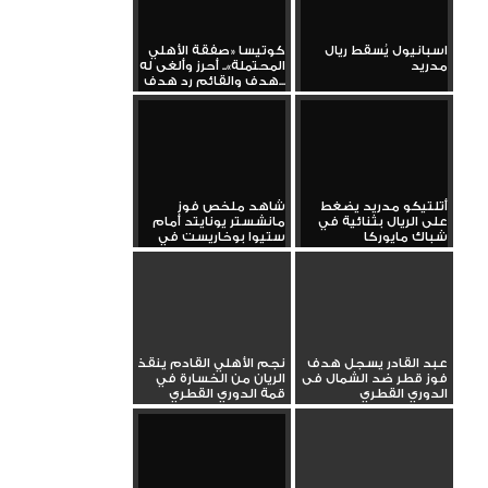
اسبانيول يُسقط ريال
كوتيسا «صفقة الأهلي
مدريد
المحتملة».. أحرز وألغى له
هدف والقائم رد هدف...
أتلتيكو مدريد يضغط
شاهد ملخص فوز
على الريال بثنائية في
مانشستر يونايتد أمام
شباك مايوركا
ستيوا بوخاريست في
الدوري...
عبد القادر يسجل هدف
نجم الأهلي القادم ينقذ
فوز قطر ضد الشمال فى
الريان من الخسارة في
الدوري القطري
قمة الدوري القطري