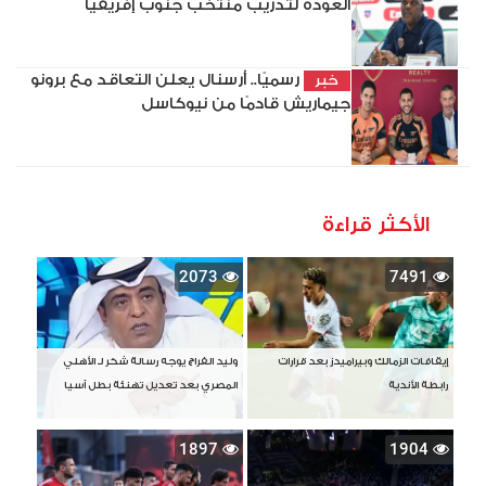
العودة لتدريب منتخب جنوب إفريقيا
رسميًا.. أرسنال يعلن التعاقد مع برونو
خبر
جيماريش قادمًا من نيوكاسل
الأكثر قراءة
2073
7491
إيقافات الزمالك وبيراميدز بعد قرارات
وليد الفراج يوجه رسالة شكر لـ الأهلي
رابطة الأندية
المصري بعد تعديل تهنئة بطل آسيا
1897
1904