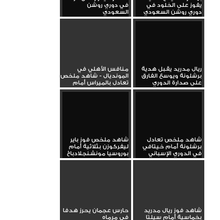
يفوز على الخلود في
في دوري روشن
دوري روشن السعودي
السعودي
ريال مدريد يقبل هدية
منافس الأهلي في
برشلونة ويوسع الفارق
المونديال - شاهد ملخص
على صدارة الدوري
تعادل بالميراس أمام
نورويست...
شاهد ملخص تعادل
شاهد ملخص فوز باير
برشلونة أمام خيتافي
ليفركوزن بثلاثية أمام
في الدوري الإسباني
بوروسيا مونشنجلادباخ
الممتاز
في...
شاهد فوز ريال مدريد
حارس عجمان يحرز هدفا
بخماسية أمام سيلتا
في مرماه