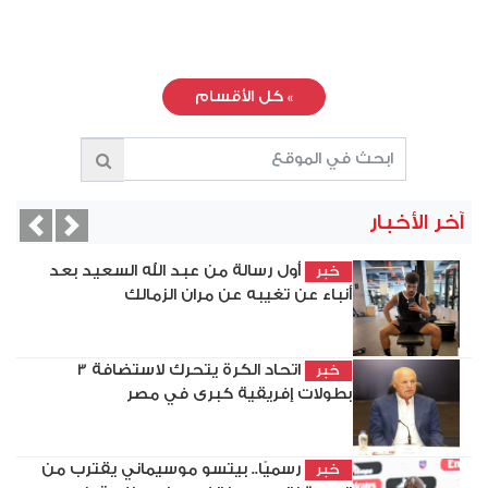
»
كل الأقسام
آخر الأخبار
vious
Next
أول رسالة من عبد الله السعيد بعد
خبر
أنباء عن تغيبه عن مران الزمالك
اتحاد الكرة يتحرك لاستضافة 3
خبر
بطولات إفريقية كبرى في مصر
رسميًا.. بيتسو موسيماني يقترب من
خبر