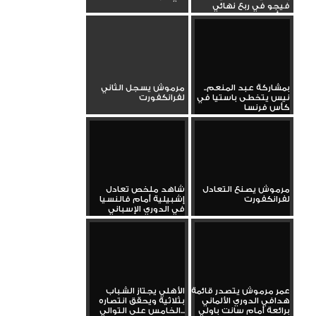
فيجو في ربع نهائي
كأس ملك...
بمشاركة عبد المنعم..
مرموش يسجل الثاني
نيس يتخطى باستيا في
لفرانكفورت
كأس فرنسا
مرموش يصنع التعادل
شاهد ملخص تعادل
لفرانكفورت
إشبيلية أمام فالنسيا
في الدوري الإسباني
الممتاز
عمر مرموش يتصدر قائمة
الأهلي يجتاز الشباب
هدافي الدوري الألماني
بثلاثية ويحقق انتصاره
برائعة أمام سانت باولي
الخامس على التوالي...