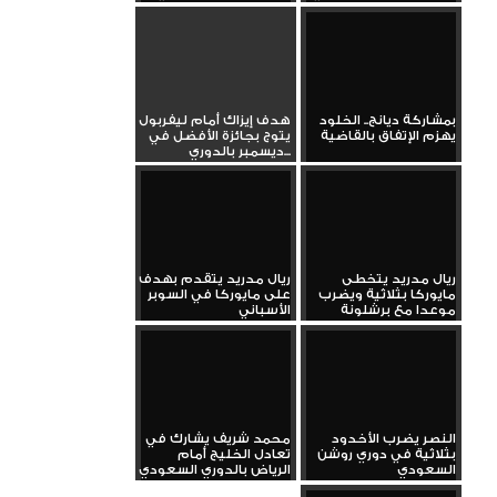
بمشاركة ديانج.. الخلود
هدف إيزاك أمام ليفربول
يهزم الإتفاق بالقاضية
يتوج بجائزة الأفضل في
ديسمبر بالدوري...
ريال مدريد يتخطى
ريال مدريد يتقدم بهدف
مايوركا بثلاثية ويضرب
على مايوركا في السوبر
موعدا مع برشلونة
الأسباني
بنهائي...
النصر يضرب الأخدود
محمد شريف يشارك في
بثلاثية في دوري روشن
تعادل الخليج أمام
السعودي
الرياض بالدوري السعودي