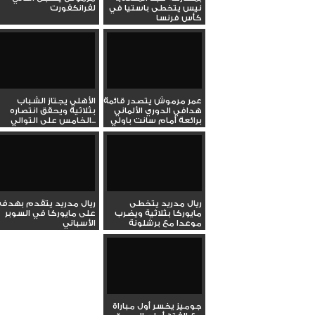
نيس يتخطى باستيا في
لفرانكفورت
كأس فرنسا
عمر مرموش يتصدر قائمة
الأهلي يجتاز الشباب
هدافي الدوري الألماني
بثلاثية ويحقق انتصاره
برائعة أمام سانت باولي
الخامس على التوالي...
ريال مدريد يتخطى
ريال مدريد يتقدم بهدف
مايوركا بثلاثية ويضرب
على مايوركا في السوبر
موعدا مع برشلونة
الأسباني
بنهائي...
جوميز يخسر أول مباراة