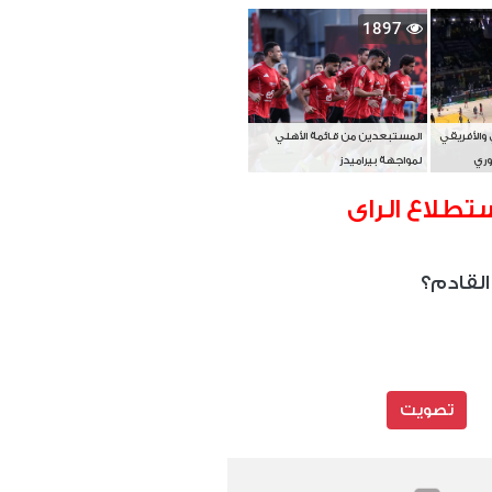
بطل آسيا
1897
 والأفريقي
المستبعدين من قائمة الأهلي
وري
لمواجهة بيراميدز
تطلاع الراى
القادم؟
تصويت