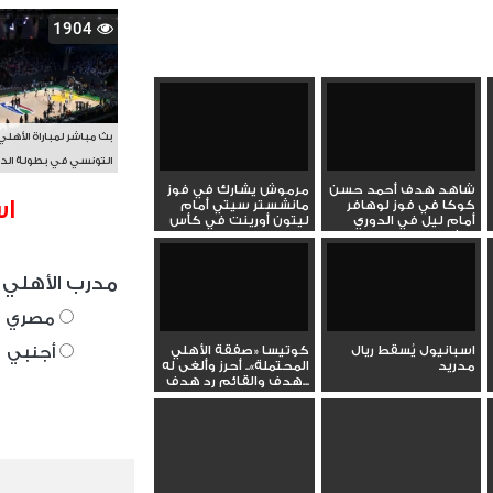
1904
بث مباشر لمباراة الأهلي
التونسي في بطولة الد
الأفريقي BAL
شاهد هدف أحمد حسن
مرموش يشارك في فوز
اس
كوكا في فوز لوهافر
مانشستر سيتي أمام
أمام ليل في الدوري
ليتون أورينت في كأس
الفرنسي...
الاتحاد...
مدرب الأهلي 
مصري
اسبانيول يُسقط ريال
كوتيسا «صفقة الأهلي
أجنبي
مدريد
المحتملة».. أحرز وألغى له
هدف والقائم رد هدف...