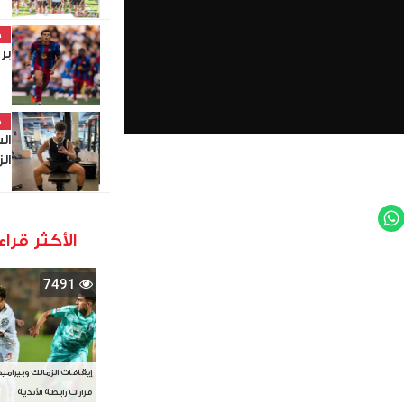
خ
بر
خ
ال
ال
WhatsApp
Twit
الأكثر قراء
7491
إيقافات الزمالك وبيرامي
قرارات رابطة الأندية