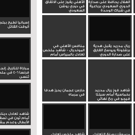
الهلال يحافظ على صدارة
الأهلي يفوز على الاتفاق
الدوري السعودي برباعية
في دوري روشن
في شباك الوحدة
السعودي
إسبانيا تطيح ببل
الوقت القاتل
ريال مدريد يقبل هدية
منافس الأهلي في
برشلونة ويوسع الفارق
المونديال - شاهد ملخص
على صدارة الدوري
تعادل بالميراس أمام
نورويست...
مباراة للتاريخ.. إنج
فرنسا 6-4 ف
تُنسى
شاهد فوز ريال مدريد
حارس عجمان يحرز هدفا
بخماسية أمام سيلتا
في مرماه
فيجو في ربع نهائي
كأس ملك...
شاهد تعادل دينام
أمام ثون في تصف
الأبطال وعدم مشار
مرموش يصنع التعادل
شاهد ملخص تعادل