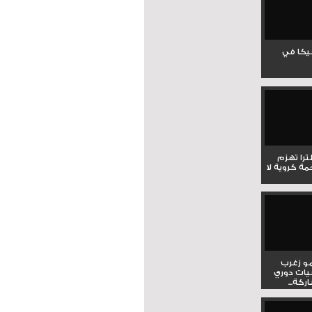
جيكا في
لترا تهزم
ي ملحمة كروية لا
و زغرب
يات دوري
كة...