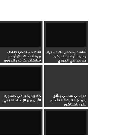
شاهد ملخص تعادل ريال
شاهد ملخص تعادل
مدريد أمام أتلتيكو
مونشنجلادباخ أمام
مدريد في الدوري
فرانكفورت في الدوري
الإسباني...
الألماني...
فرجاني ساسي يتألق
كهربا يحرز في ظهوره
ويمنح الغرافة التقدم
الأول مع الإتحاد الليبي
على باختاكور