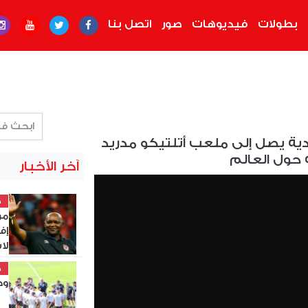
بطولات
فيديوهات
صور
اتصل بنا
ندية يصل إلى ملعب أتلتيكو مدريد
 حول العالم
آخر الأخبار
خ
مو
إف
لاست
خ
وديًّا 