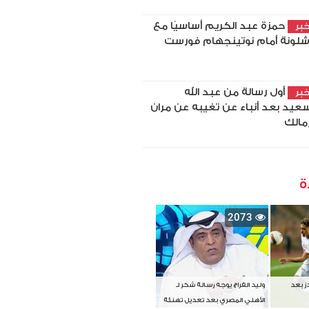
حمزة عبد الكريم أساسيًا مع
بر
شلونة أمام نوتينجهام فورست
أول رسالة من عبد الله
بر
سعيد بعد أنباء عن تغيبه عن مران
زمالك
ة
2073
دز بعد
وليد الفراج يوجه رسالة شكر لـ
الأهلي المصري بعد تعديل تهنئة