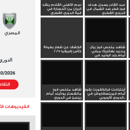
عبد القادر يسجل هدف
نجم الأهلي القادم ينقذ
فوز قطر ضد الشمال فى
الريان من الخسارة في
الدوري القطري
قمة الدوري القطري
المصري
شاهد ملخص فوز ريال
الكشف عن شعار بطولة
مدريد بهاتريك مبابي
كأس إفريقيا 2025
أمام بلد الوليد في
الدوري العا
الدوري...
5/20/2026 التوقيت 
التفا
آينتراخت فرانكفورت يفوز
شاهد ملخص فوز
أمام فيرينسفاروش في
مانشستر يونايتد أمام
الدوري الأوروبي...
رينجرز في الدوري
الأوروبي
الفيديوهات ال