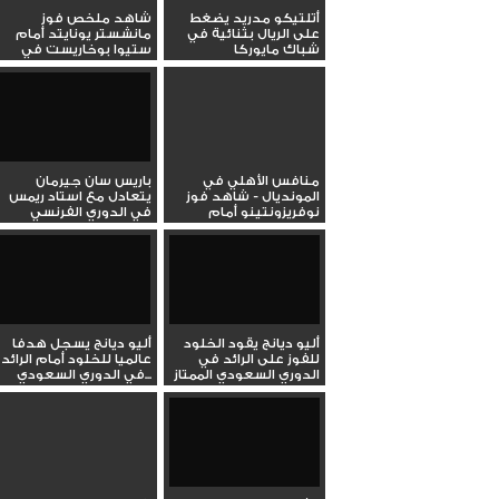
أتلتيكو مدريد يضغط
شاهد ملخص فوز
على الريال بثنائية في
مانشستر يونايتد أمام
شباك مايوركا
ستيوا بوخاريست في
الدوري...
منافس الأهلي في
باريس سان جيرمان
المونديال - شاهد فوز
يتعادل مع استاد ريمس
نوفريزونتينو أمام
في الدوري الفرنسي
بالميراس في...
الممتاز
أليو ديانج يقود الخلود
أليو ديانج يسجل هدفا
للفوز على الرائد في
عالميا للخلود أمام الرائد
الدوري السعودي الممتاز
في الدوري السعودي...