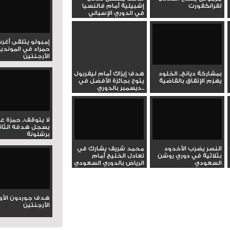
لفرانكفورت
إشبيلية أمام فالنسيا
في الدوري الإسباني
الممتاز
إمبولو يتلقى أغر
حمراء في المونديا
الأرجنتين
بمشاركة ديانج.. الخلود
هدف إيزاك أمام ليفربول
يهزم الإتفاق بالقاضية
يتوج بجائزة الأفضل في
ديسمبر بالدوري...
لا يتوقف.. حمزة ع
يسجل هدفه الثان
برشلونة
النصر يضرب الأخدود
محمد شريف يشارك في
بثلاثية في دوري روشن
تعادل الخليج أمام
السعودي
الرياض بالدوري السعودي
هدف جوردون الأو
الأرجنتين