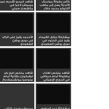
كأس بطولة مونديال
شاهد فيديو تقديم عمر
الأندية يصل إلى ملعب
مرموش لاعبا في
أتلتيكو مدريد خلال
مانشستر سيتي
جولته...
بمشاركة ديانج.. الفيحاء
الأخدود يفوز على الرائد
يفوز على الخلود في
في دوري روشن
دوري روشن السعودي
السعودي
شاهد ملخص تعادل
شاهد ملخص فوز باير
برشلونة أمام خيتافي
ليفركوزن بثلاثية أمام
في الدوري الإسباني
بوروسيا مونشنجلادباخ
الممتاز
في...
بمشاركة عبد المنعم..
مرموش يسجل الثاني