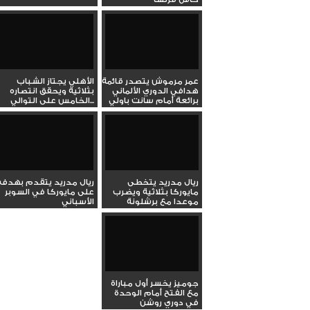
عمر مرموش يتصدر قائمة
الأهلي يجتاز الشباب
هدافي الدوري الألماني
بثلاثية ويحقق انتصاره
برائعة أمام سانت باولي
الخامس على التوالي...
ريال مدريد يتخطى
ريال مدريد يتقدم بهدف
مايوركا بثلاثية ويضرب
على مايوركا في السوبر
موعدا مع برشلونة
الأسباني
بنهائي...
جوميز يخسر أول مباراة
مع الفتح أمام الوحدة
في دوري روشن