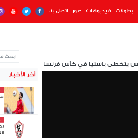
بطولات
فيديوهات
صور
اتصل بنا
 نيس يتخطى باستيا في كأس فرنسا
آخر الأخبار
خ
عل
خ
رح
ان