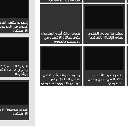
الممتاز
إمبولو يتلقى أغر
حمراء في المونديا
الأرجنتين
بمشاركة ديانج.. الخلود
هدف إيزاك أمام ليفربول
يهزم الإتفاق بالقاضية
يتوج بجائزة الأفضل في
ديسمبر بالدوري...
لا يتوقف.. حمزة ع
يسجل هدفه الثان
برشلونة
النصر يضرب الأخدود
محمد شريف يشارك في
بثلاثية في دوري روشن
تعادل الخليج أمام
السعودي
الرياض بالدوري السعودي
هدف جوردون الأو
الأرجنتين