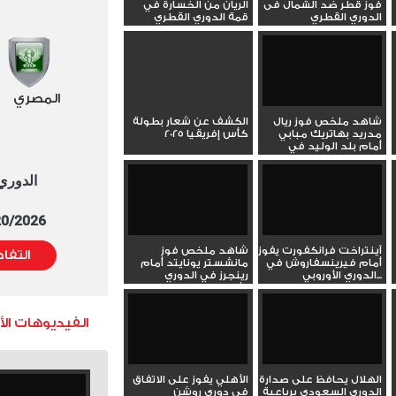
فوز قطر ضد الشمال فى
الريان من الخسارة في
الدوري القطري
قمة الدوري القطري
المصري
شاهد ملخص فوز ريال
الكشف عن شعار بطولة
مدريد بهاتريك مبابي
كأس إفريقيا 2025
أمام بلد الوليد في
الدوري...
الدوري العا
5/20/2026 التوقيت 
آينتراخت فرانكفورت يفوز
شاهد ملخص فوز
التفا
أمام فيرينسفاروش في
مانشستر يونايتد أمام
الدوري الأوروبي...
رينجرز في الدوري
الأوروبي
الفيديوهات ال
الهلال يحافظ على صدارة
الأهلي يفوز على الاتفاق
الدوري السعودي برباعية
في دوري روشن