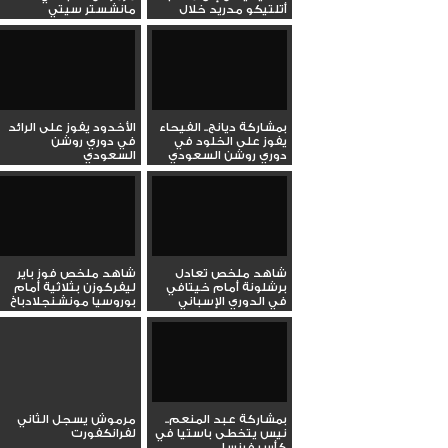
أتلتيكو مدريد خلال
مانشستر سيتي
جولته...
بمشاركة ديانج.. الفيحاء
الأخدود يفوز على الرائد
يفوز على الخلود في
في دوري روشن
دوري روشن السعودي
السعودي
شاهد ملخص تعادل
شاهد ملخص فوز باير
برشلونة أمام خيتافي
ليفركوزن بثلاثية أمام
في الدوري الإسباني
بوروسيا مونشنجلادباخ
الممتاز
في...
بمشاركة عبد المنعم..
مرموش يسجل الثاني
نيس يتخطى باستيا في
لفرانكفورت
كأس فرنسا