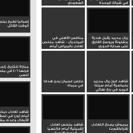
في شباك الوحدة
السعودي
إسبانيا تطيح ببل
الوقت القاتل
ريال مدريد يقبل هدية
منافس الأهلي في
برشلونة ويوسع الفارق
المونديال - شاهد ملخص
على صدارة الدوري
تعادل بالميراس أمام
نورويست...
مباراة للتاريخ.. إنج
فرنسا 6-4 ف
تُنسى
شاهد فوز ريال مدريد
حارس عجمان يحرز هدفا
بخماسية أمام سيلتا
في مرماه
فيجو في ربع نهائي
كأس ملك...
شاهد تعادل دينام
أمام ثون في تصف
الأبطال وعدم مشار
مرموش يصنع التعادل
شاهد ملخص تعادل
لفرانكفورت
إشبيلية أمام فالنسيا
في الدوري الإسباني