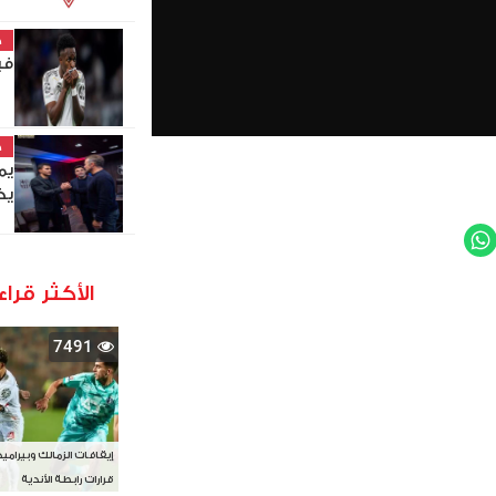
خ
في
خ
يم
يخ
WhatsApp
Twit
الأكثر قراء
7491
إيقافات الزمالك وبيرامي
قرارات رابطة الأندية