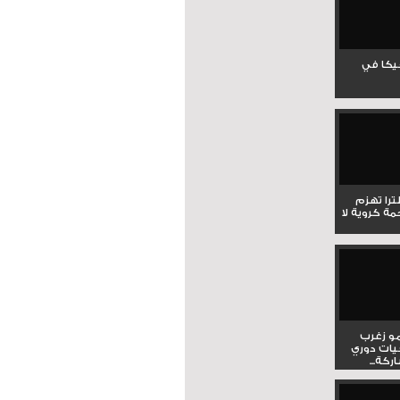
جيكا في
لترا تهزم
ي ملحمة كروية لا
و زغرب
يات دوري
كة...