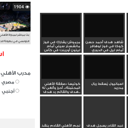
1904
بث مباشر لمباراة الأهلي
التونسي في بطولة الد
شاهد هدف أحمد حسن
مرموش يشارك في فوز
كوكا في فوز لوهافر
مانشستر سيتي أمام
الأفريقي BAL
أمام ليل في الدوري
ليتون أورينت في كأس
اس
الفرنسي...
الاتحاد...
مدرب الأهلي 
مصري
اسبانيول يُسقط ريال
كوتيسا «صفقة الأهلي
مدريد
المحتملة».. أحرز وألغى له
أجنبي
هدف والقائم رد هدف...
عبد القادر يسجل هدف
نجم الأهلي القادم ينقذ