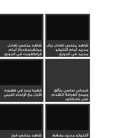
شاهد ملخص تعادل ريال
شاهد ملخص تعادل
مدريد أمام أتلتيكو
مونشنجلادباخ أمام
مدريد في الدوري
فرانكفورت في الدوري
الإسباني...
الألماني...
فرجاني ساسي يتألق
كهربا يحرز في ظهوره
ويمنح الغرافة التقدم
الأول مع الإتحاد الليبي
على باختاكور
أتلتيكو مدريد يضغط
شاهد ملخص فوز