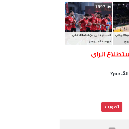
بطل آسيا
1897
 والأفريقي
المستبعدين من قائمة الأهلي
وري
لمواجهة بيراميدز
تطلاع الراى
القادم؟
تصويت