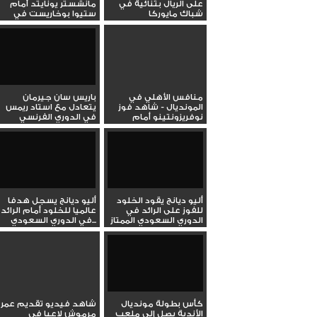
على الريال بثنائية في
مانشستر يونايتد أمام
شباك مايوركا
ستيوا بوخاريست في
الدوري...
منافس الأهلي في
باريس سان جيرمان
المونديال - شاهد فوز
يتعادل مع استاد ريمس
نوفريزونتينو أمام
في الدوري الفرنسي
بالميراس في...
الممتاز
أليو ديانج يقود الخلود
أليو ديانج يسجل هدفا
للفوز على الرائد في
عالميا للخلود أمام الرائد
الدوري السعودي الممتاز
في الدوري السعودي...
كأس بطولة مونديال
شاهد فيديو تقديم عمر
الأندية يصل إلى ملعب
مرموش لاعبا في