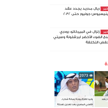
ريال مدريد يجدد عقد
بر
نيسيوس جونيور حتى 2032
زلزال في الميركاتو: رودري
بر
نح الضوء الأخضر لبرشلونة وسيتي
فض التكلفة
ة
2073
دز بعد
وليد الفراج يوجه رسالة شكر لـ
الأهلي المصري بعد تعديل تهنئة