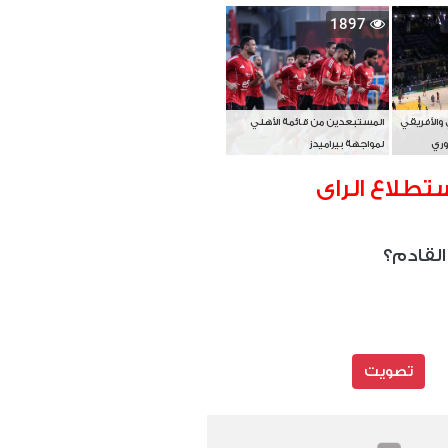
بطل آسيا
1897
 والأفريقي
المستبعدين من قائمة الأهلي
وري
لمواجهة بيراميدز
تطلاع الراى
القادم؟
تصويت