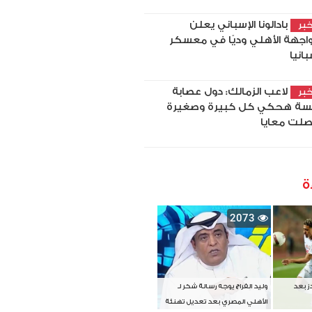
بادالونا الإسباني يعلن
بر
اجهة الأهلي وديًا في معسكر
بانيا
لاعب الزمالك: دول عصابة
بر
سة هحكي كل كبيرة وصغيرة
لت معايا
ة
2073
دز بعد
وليد الفراج يوجه رسالة شكر لـ
الأهلي المصري بعد تعديل تهنئة