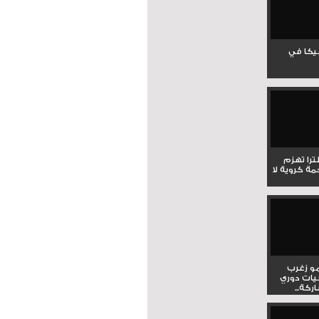
جيكا في
لترا تهزم
ي ملحمة كروية لا
و زغرب
يات دوري
كة...