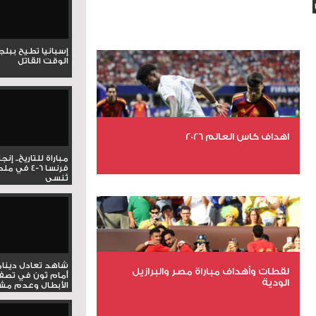
إسبانيا تطيح ببل
الوقت القاتل
اهداف كاس العالم 2026
مباراة للتاريخ.. إنج
فرنسا 6-4 ف
تُنسى
عدد الملفات 27
عدد المشاهدات 2003
شاهد تعادل دينام
لقطات وأهداف مباراة مصر والبرازيل
أمام ثون في تصف
الودية
الأبطال وعدم مشار