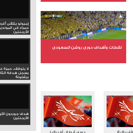
عدد الملفات 6
عدد المشاهدات 15920
إمبولو يتلقى أغر
حمراء في المونديا
الأرجنتين
لقطات وأهداف دوري روشن السعودي
عدد الملفات 5
لا يتوقف.. حمزة ع
يسجل هدفه الثان
عدد المشاهدات 3201
برشلونة
هدف جوردون الأو
الأرجنتين
لأفريقية
دوري أبطال أفريقيا