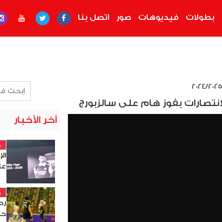
بطولات
فيديوهات
صور
اتصل بنا
انتصارات بفوز هام على سالزبورج
آخر الأخبار
خ
ال
عل
خ
حس