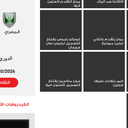
لأتالانتا ضد الريال
يمنح التقدم لأستون
فيلا
المصري
مولر يتقدم بالثاني
غونزالو راموس يفتتح
لبايرن ميونيخ
التسجيل لباريس سان
جيرمان
الدوري العا
5/20/2026 التوقيت 
لايمر يتعادل سريعا
جون ماكجين يفتتح
التفا
للبايرن
التسجيل لأستون فيلا
الفيديوهات ال