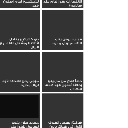
الانتصارات بفوز هام على
للايبتسيج أمام أستون
سالزبورج
فيلا
فينيسيوس يعيد
دي كاتيلايير يعادل
التقدم لريال مدريد
لأتالانتا ويشعل اللقاء مع
الريال
خطأ فادح من مارتينيز
مبابي يحرز الهدف الأول
يكلف أستون فيلا هدف
لريال مدريد
التعادل
شاختار يسجل الهدف
محمد صلاح يقود
الأول في شباك بايرن
ليفربول للفوز على