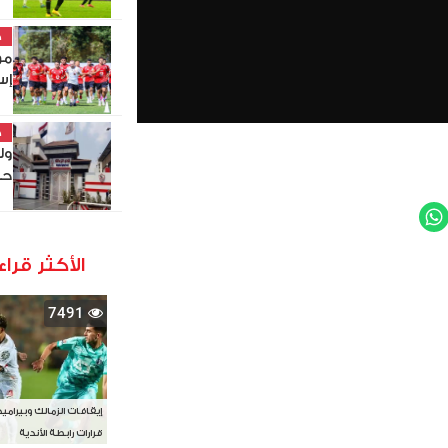
خ
مو
إس
خ
ول
حص
WhatsApp
Twit
الأكثر قراء
7491
إيقافات الزمالك وبيرامي
قرارات رابطة الأندية