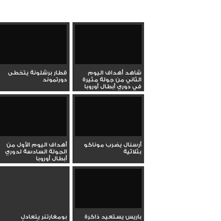
شاهد أهداف اليوم
قطار برشلونة يتخطى
الثاني من جولة مثيرة
دورتموند
في دوري أبطال أوروبا
أرسنال يضرب موناكو
أهداف اليوم الأول من
بثلاثية
الجولة السادسة لدوري
أبطال أوروبا
باريس يستعيد ذاكرة
بومغارتنر يتعادل