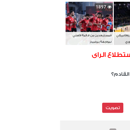
بطل آسيا
1897
 والأفريقي
المستبعدين من قائمة الأهلي
وري
لمواجهة بيراميدز
تطلاع الراى
القادم؟
تصويت