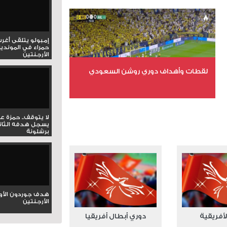
عدد المشاهدات 15904
إمبولو يتلقى أغر
حمراء في المونديا
الأرجنتين
لقطات وأهداف دوري روشن السعودي
عدد الملفات 5
عدد المشاهدات 3201
لا يتوقف.. حمزة ع
يسجل هدفه الثان
برشلونة
هدف جوردون الأو
الأرجنتين
لأفريقية
دوري أبطال أفريقيا