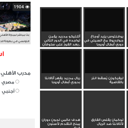
1904
بث مباشر لمباراة الأهلي
يوفنتوس يزيد أوجاع
أتلتيكو مدريد يؤمن
جوارديولا مع السيتي في
تواجده في الدور الثاني
التونسي في بطولة الد
دوري أبطال أوروبا
بعد الفوز على سلوفان...
الأفريقي BAL
اس
مدرب الأهلي 
ليفركوزن يُسقط انتر
ريال مدريد يقهر أتالانتا
مصري
بالقاضية
بدوري أبطال أوروبا
أجنبي
لوكمان يقلص الفارق
هدف عالمي لجون دوران
لأتالانتا ضد الريال
يمنح التقدم لأستون
فيلا