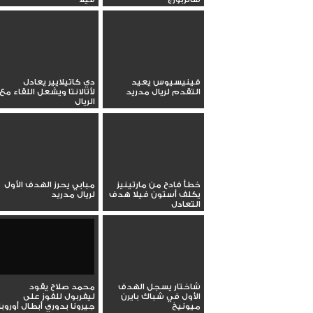
فينيسيوس يعيد
دي كاتيلايير يعادل
التقدم لريال مدريد
لأتالانتا ويشعل اللقاء مع
الريال
خطأ فادح من مارتينيز
مبابي يحرز الهدف الأول
يكلف أستون فيلا هدف
لريال مدريد
التعادل
شاختار يسجل الهدف
محمد صلاح يقود
الأول في شباك بايرن
ليفربول للفوز على
ميونيخ
جيرونا بدوري أبطال أوروبا