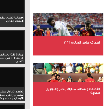
إسبانيا تطيح ببل
الوقت القاتل
اهداف كاس العالم 2026
مباراة للتاريخ.. إنج
عدد الملفات 27
فرنسا 6-4 ف
تُنسى
عدد المشاهدات 2001
لقطات وأهداف مباراة مصر والبرازيل
شاهد تعادل دينام
الودية
أمام ثون في تصف
الأبطال وعدم مشار
عدد الملفات 6