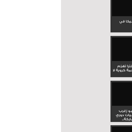
جيكا في
لترا تهزم
ي ملحمة كروية لا
و زغرب
يات دوري
كة...