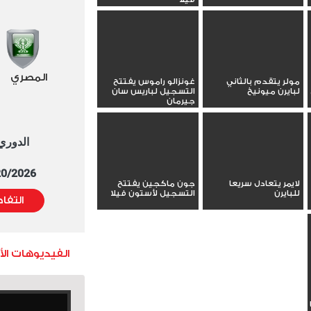
المصري
مولر يتقدم بالثاني
غونزالو راموس يفتتح
لبايرن ميونيخ
التسجيل لباريس سان
جيرمان
الدوري العا
5/20/2026 التوقيت 
لايمر يتعادل سريعا
جون ماكجين يفتتح
للبايرن
التسجيل لأستون فيلا
التفا
الفيديوهات ال