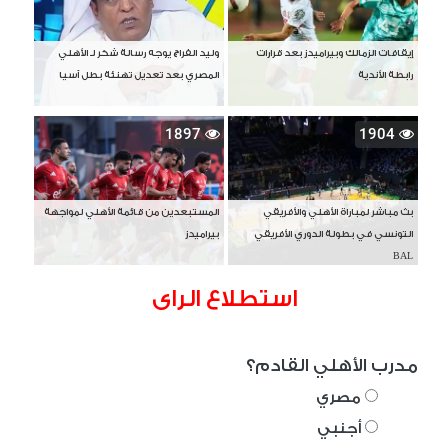
إيقافات الزمالك وبيراميدز بعد قرارات
وليد الفراج يوجه رسالة شكر لـ الأهلي
رابطة الأندية
المصري بعد تعديل تهنئة بطل آسيا
1897
1904
بث مباشر لمباراة الأهلي والأفريقي
المستبعدين من قائمة الأهلي لمواجهة
التونسي في بطولة الدوري الأفريقي
بيراميدز
BAL
استطلاع الراى
مدرب الأهلي القادم؟
مصري
أجنبي