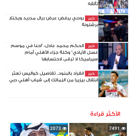
تألقه
رودري يرفض عرض ريال مدريد ويختار
خبر
برشلونة
الحكم محمد عادل: "احنا في موسم
خبر
غسل الأيادي" وكلة جزاء الأهلي أمام
سيراميكا لا ترقى لاحتسابها
انفراد بالبنود.. تفاصيل كواليس تعثر
خبر
انتقال بيزيرا من الزمالك إلى شباب أهلي دبي
الأكثر قراءة
2073
7491