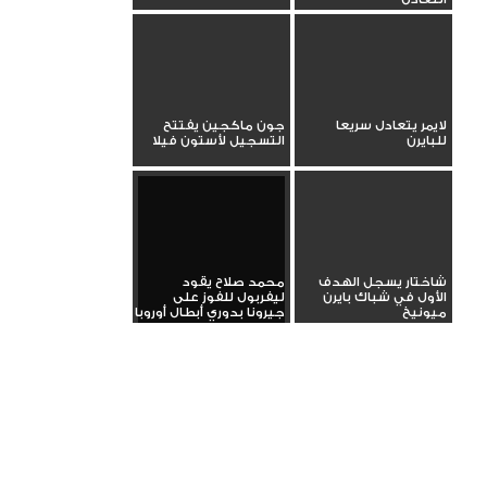
لايمر يتعادل سريعا
جون ماكجين يفتتح
للبايرن
التسجيل لأستون فيلا
شاختار يسجل الهدف
محمد صلاح يقود
الأول في شباك بايرن
ليفربول للفوز على
ميونيخ
جيرونا بدوري أبطال أوروبا