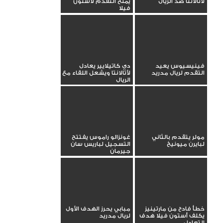
لأتالانتا ضد الريال
يمنح التقدم لأستون
فيلا
فينيسيوس يعيد
دي كاتيلايير يعادل
التقدم لريال مدريد
لأتالانتا ويشعل اللقاء مع
الريال
مولر يتقدم بالثاني
غونزالو راموس يفتتح
لبايرن ميونيخ
التسجيل لباريس سان
جيرمان
خطأ فادح من مارتينيز
مبابي يحرز الهدف الأول
يكلف أستون فيلا هدف
لريال مدريد
التعادل