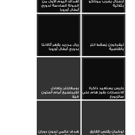
أرسنال يضرب موناكو
أهداف اليوم الأول من
بثلاثية
الجولة السادسة لدوري
أبطال أوروبا
ليفركوزن يُسقط انتر
ريال مدريد يقهر أتالانتا
بالقاضية
بدوري أبطال أوروبا
باريس يستعيد ذاكرة
بومغارتنر يتعادل
الانتصارات بفوز هام على
للايبتسيج أمام أستون
سالزبورج
فيلا
لوكمان يقلص الفارق
هدف عالمي لجون دوران