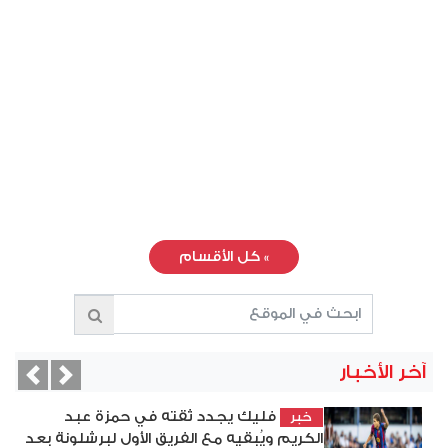
»
كل الأقسام
آخر الأخبار
vious
Next
فليك يجدد ثقته في حمزة عبد
خبر
الكريم ويُبقيه مع الفريق الأول لبرشلونة بعد