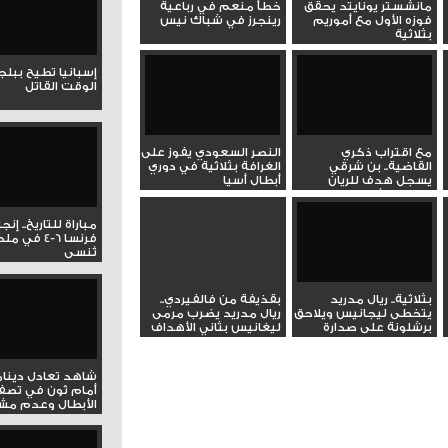
مانشستر يونايتد يحقق
خطأ منعم في رباعية
فوزه الأول مع أموريم
رينجرز في شباك نيس
بثلاثية
إسبانيا تطيح ببل
الوقت القاتل
مع اقتراب ذكري
النصر السعودي يفوز على
القاضية.. بن شرقي
الغرافة بثلاثية في دوري
يسجل هدف للريان
أبطال أسيا
بدوري الأبطال في...
مباراة للتاريخ.. إنج
فرنسا 6-4 ف
تُنسى
بثلاثية.. ريال مدريد
بقذيفة من فالفيردي..
يتخطى ليجانيس ويلاحق
ريال مدريد يضرب مرمى
برشلونة على صدارة
ليغانيس بثاني الأهداف
الدوري
شاهد تعادل دينام
أمام ثون في تصف
الأبطال وعدم مشار