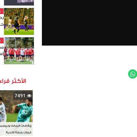
خ
حس
خ
مو
إس
WhatsApp
Twit
الأكثر قراء
7491
إيقافات الزمالك وبيرامي
قرارات رابطة الأندية