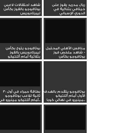
ريال مدريد يفوز على
شاهد احتفالات لاعبي
خيتافي بثنائية في
بوتافوجو بالفوز بكأس
الدوري الإسباني
ليبرتادوريس
منافس الأهلي المحتمل
بوتافوجو يتوج بكأس
- شاهد ملخص فوز
ليبرتادوريس بالفوز
بوتافوجو بكأس
بثلاثية أمام أتلتيكو
ليبرتادوريس...
مينيرو
بوتافوجو يتقدم بالهدف
بطاقة حمراء في أول 30
الأول أمام أتلتيكو
ثانية للاعب بوتافوجو
مينيرو في نهائي كوبا...
أمام أتلتيكو مينيرو في...