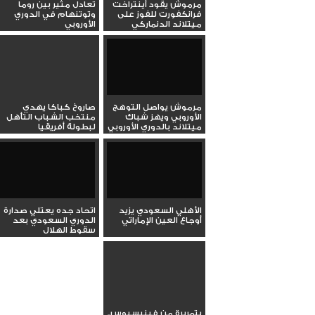
مرموش يقود آينتراخت
تعادل مثير بين روما
فرانكفورت للفوز على
وتوتنهام في الدوري
ميتلاند الدنماركي
الأوروبي
مرموش يواصل التوهج
صاروخ كباكا يهدي
الأوروبي ويهز شباك
منتخب الشباب التأهل
ميتلاند بالدوري الأوروبي
لبطولة أفريقيا
الأهلي السعودي يزيد
اتحاد جده يعتلي صدارة
أوجاع العين الإماراتي
الدوري السعودي بعد
سقوط الهلال
بتمريرة من فينيسيوس..