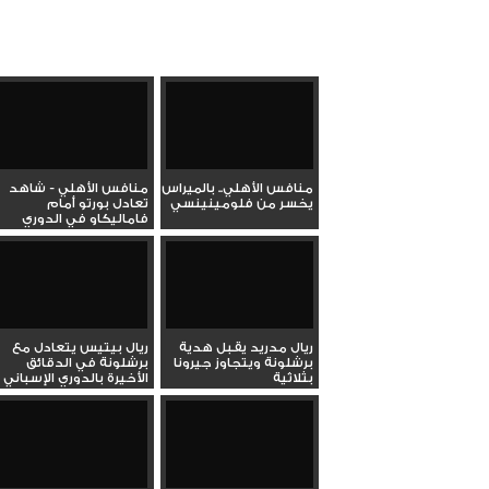
منافس الأهلي.. بالميراس
منافس الأهلي - شاهد
يخسر من فلومينينسي
تعادل بورتو أمام
فاماليكاو في الدوري
البرتغالي...
ريال مدريد يقبل هدية
ريال بيتيس يتعادل مع
برشلونة ويتجاوز جيرونا
برشلونة في الدقائق
بثلاثية
الأخيرة بالدوري الإسباني