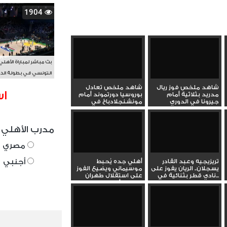
1904
بث مباشر لمباراة الأهلي
التونسي في بطولة الد
الأفريقي BAL
شاهد ملخص فوز ريال
شاهد ملخص تعادل
اس
مدريد بثلاثية أمام
بوروسيا دورتموند أمام
جيرونا في الدوري
مونشنجلادباخ في
الإسباني...
الدوري...
مدرب الأهلي 
مصري
أجنبي
تريزيجيه وعبد القادر
أهلي جده يُحبط
يسجلان.. الريان يفوز على
موسيماني ويضيع الفوز
نادي قطر بثنائية في...
على استقلال طهران
بدوري أبطال...