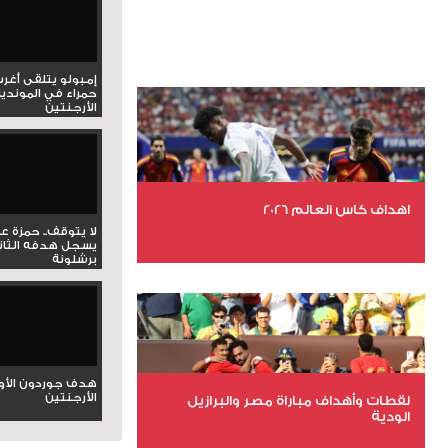
إمبولو يتلقى أغر
حمراء في المونديا
الأرجنتين
اهداف كاس العالم 2026
لا يتوقف.. حمزة ع
يسجل هدفه الثان
برشلونة
عدد الملفات 27
عدد المشاهدات 2007
هدف جوردون الأو
الأرجنتين
لقطات وأهداف مباراة مصر والبرازيل
الودية