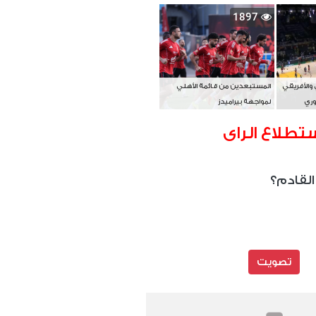
بطل آسيا
1897
 والأفريقي
المستبعدين من قائمة الأهلي
وري
لمواجهة بيراميدز
تطلاع الراى
القادم؟
تصويت