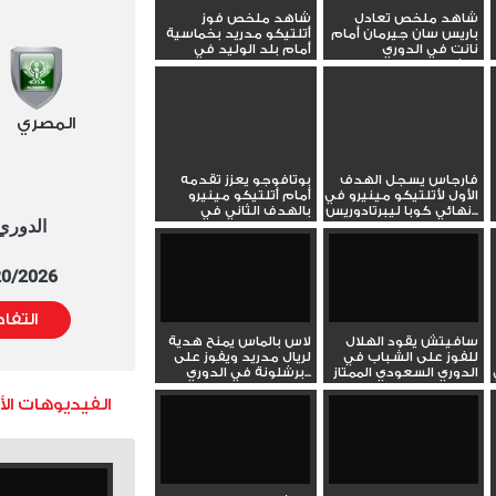
شاهد ملخص تعادل
شاهد ملخص فوز
باريس سان جيرمان أمام
أتلتيكو مدريد بخماسية
نانت في الدوري
أمام بلد الوليد في
الفرنسي...
الدوري...
المصري
فارجاس يسجل الهدف
بوتافوجو يعزز تقدمه
الأول لأتلتيكو مينيرو في
أمام أتلتيكو مينيرو
نهائي كوبا ليبرتادوريس...
بالهدف الثاني في
الدوري العا
نهائي...
5/20/2026 التوقيت 
التفا
سافيتش يقود الهلال
لاس بالماس يمنح هدية
للفوز على الشباب في
لريال مدريد ويفوز على
الدوري السعودي الممتاز
برشلونة في الدوري...
الفيديوهات ال