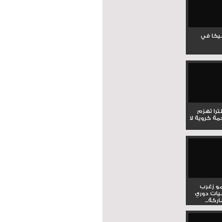
جيكا في
لترا تهزم
ي ملحمة كروية لا
و زغرب
يات دوري
كة...