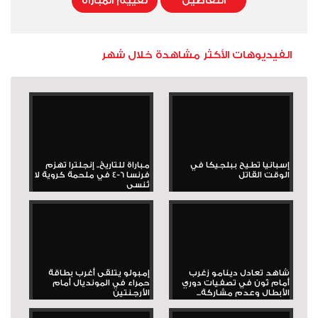
التفاصيل
تقييم المباراة
الفيديوهات الأكثر مشاهدة خلال شهر
إسبانيا تطيح ببلجيكا في
مباراة للتاريخ.. إنجلترا تهزم
الوقت القاتل
فرنسا 6-4 في ملحمة كروية لا
تُنسى
شاهد تعادل دينامو زغرب
إمبولو يتلقى أغرب بطاقة
أمام ثون في تصفيات دوري
حمراء في المونديال أمام
الأبطال وعدم مشاركة...
الأرجنتين