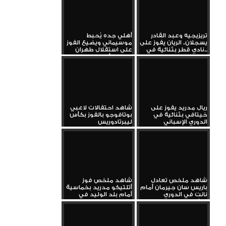
تريزيجيه وعبد القادر
أهلي جده يُحبط
يسجلان.. الريان يفوز على
موسيماني ويضيع الفوز
نادي قطر بثنائية في...
على استقلال طهران
بدوري أبطال...
ريال مدريد يفوز على
شاهد احتفالات لاعبي
خيتافي بثنائية في
بوتافوجو بالفوز بكأس
الدوري الإسباني
ليبرتادوريس
شاهد ملخص تعادل
شاهد ملخص فوز
باريس سان جيرمان أمام
أتلتيكو مدريد بخماسية
نانت في الدوري
أمام بلد الوليد في
الفرنسي...
الدوري...