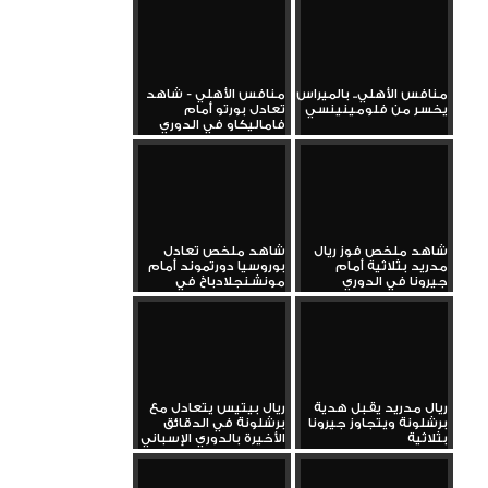
منافس الأهلي.. بالميراس
منافس الأهلي - شاهد
يخسر من فلومينينسي
تعادل بورتو أمام
فاماليكاو في الدوري
البرتغالي...
شاهد ملخص فوز ريال
شاهد ملخص تعادل
مدريد بثلاثية أمام
بوروسيا دورتموند أمام
جيرونا في الدوري
مونشنجلادباخ في
الإسباني...
الدوري...
ريال مدريد يقبل هدية
ريال بيتيس يتعادل مع
برشلونة ويتجاوز جيرونا
برشلونة في الدقائق
بثلاثية
الأخيرة بالدوري الإسباني