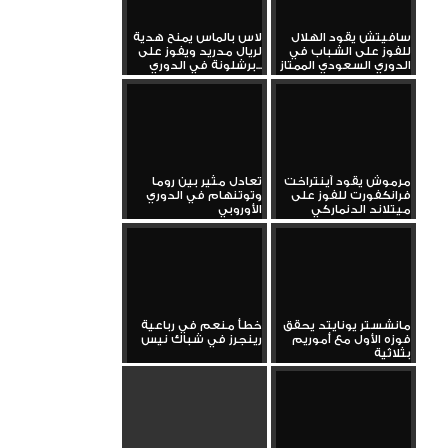
سافيتش يقود الهلال
لاس بالماس يمنح هدية
للفوز على الشباب في
لريال مدريد ويفوز على
الدوري السعودي الممتاز
برشلونة في الدوري...
مرموش يقود آينتراخت
تعادل مثير بين روما
فرانكفورت للفوز على
وتوتنهام في الدوري
ميتلاند الدنماركي
الأوروبي
مانشستر يونايتد يحقق
خطأ منعم في رباعية
فوزه الأول مع أموريم
رينجرز في شباك نيس
بثلاثية