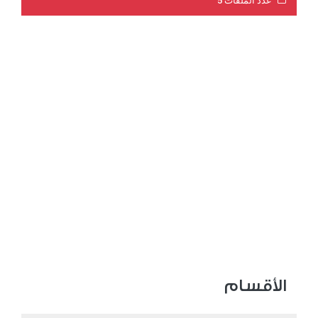
عدد الملفات 5
عدد المشاهدات 3205
الأقسام