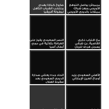
مرموش يواصل التوهج
صاروخ كباكا يهدي
الأوروبي ويهز شباك
منتخب الشباب التأهل
ميتلاند بالدوري الأوروبي
لبطولة أفريقيا
مع اقتراب ذكري
النصر السعودي يفوز على
القاضية.. بن شرقي
الغرافة بثلاثية في دوري
يسجل هدف للريان
أبطال أسيا
بدوري الأبطال في...
الأهلي السعودي يزيد
اتحاد جده يعتلي صدارة
أوجاع العين الإماراتي
الدوري السعودي بعد
سقوط الهلال