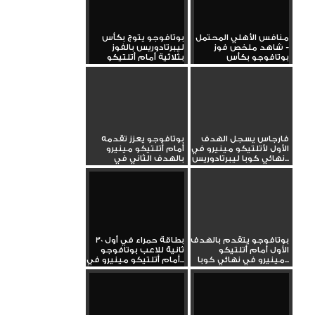
منافس الأهلي المحتمل
بوتافوجو يتوج بكأس
- شاهد ملخص فوز
ليبرتادوريس بالفوز
بوتافوجو بكأس
بثلاثية أمام أتلتيكو
ليبرتادوريس...
مينيرو
فارجاس يسجل الهدف
بوتافوجو يعزز تقدمه
الأول لأتلتيكو مينيرو في
أمام أتلتيكو مينيرو
نهائي كوبا ليبرتادوريس...
بالهدف الثاني في
نهائي...
بوتافوجو يتقدم بالهدف
بطاقة حمراء في أول 30
الأول أمام أتلتيكو
ثانية للاعب بوتافوجو
مينيرو في نهائي كوبا...
أمام أتلتيكو مينيرو في...