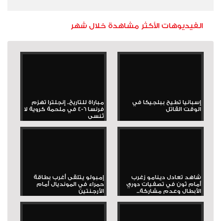
الفيديوهات الأكثر مشاهدة خلال شهر
إسبانيا تطيح ببلجيكا في
مباراة للتاريخ.. إنجلترا تهزم
الوقت القاتل
فرنسا 6-4 في ملحمة كروية لا
تُنسى
شاهد تعادل دينامو زغرب
إمبولو يتلقى أغرب بطاقة
أمام ثون في تصفيات دوري
حمراء في المونديال أمام
الأبطال وعدم مشاركة...
الأرجنتين