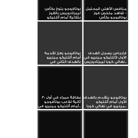
منافس الأهلي المحتمل
بوتافوجو يتوج بكأس
- شاهد ملخص فوز
ليبرتادوريس بالفوز
بوتافوجو بكأس
بثلاثية أمام أتلتيكو
ليبرتادوريس...
مينيرو
فارجاس يسجل الهدف
بوتافوجو يعزز تقدمه
الأول لأتلتيكو مينيرو في
أمام أتلتيكو مينيرو
نهائي كوبا ليبرتادوريس...
بالهدف الثاني في
نهائي...
بوتافوجو يتقدم بالهدف
بطاقة حمراء في أول 30
الأول أمام أتلتيكو
ثانية للاعب بوتافوجو
مينيرو في نهائي كوبا...
أمام أتلتيكو مينيرو في...