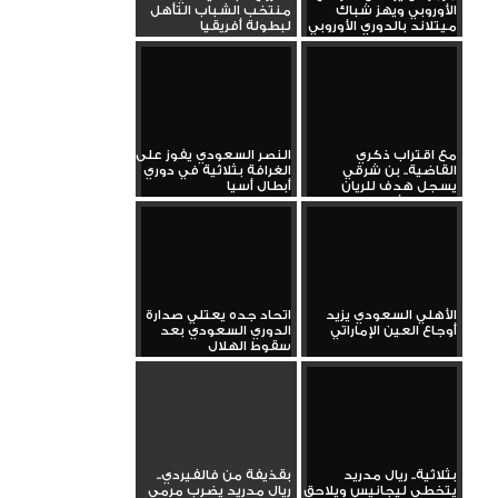
الأوروبي ويهز شباك
منتخب الشباب التأهل
ميتلاند بالدوري الأوروبي
لبطولة أفريقيا
مع اقتراب ذكري
النصر السعودي يفوز على
القاضية.. بن شرقي
الغرافة بثلاثية في دوري
يسجل هدف للريان
أبطال أسيا
بدوري الأبطال في...
الأهلي السعودي يزيد
اتحاد جده يعتلي صدارة
أوجاع العين الإماراتي
الدوري السعودي بعد
سقوط الهلال
بثلاثية.. ريال مدريد
بقذيفة من فالفيردي..
يتخطى ليجانيس ويلاحق
ريال مدريد يضرب مرمى