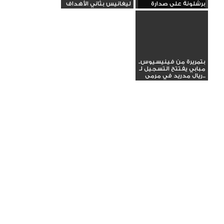
برشلونة على صدارة
ليغانيس بثاني الأهداف
الدوري
بتمريرة من فينيسيوس..
مبابي يفتتح التسجيل لـ
ريال مدريد في مرمى...