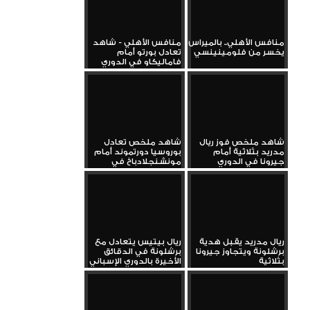
منافس الأهلي.. بالميراس
منافس الأهلي - شاهد
يخسر من فلومينينسي
تعادل بورتو أمام
فاماليكاو في الدوري
البرتغالي...
شاهد ملخص فوز ريال
شاهد ملخص تعادل
مدريد بثلاثية أمام
بوروسيا دورتموند أمام
جيرونا في الدوري
مونشنجلادباخ في
الإسباني...
الدوري...
ريال مدريد يقبل هدية
ريال بيتيس يتعادل مع
برشلونة ويتجاوز جيرونا
برشلونة في الدقائق
بثلاثية
الأخيرة بالدوري الإسباني