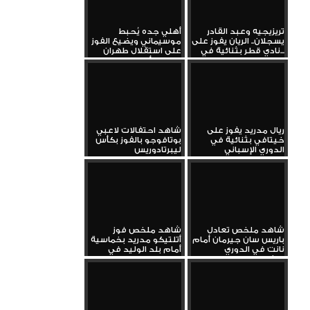
تريزيجيه وعبد القادر
أهلي جده يُحبط
يسجلان.. الريان يفوز على
موسيماني ويضيع الفوز
نادي قطر بثنائية في...
على استقلال طهران
بدوري أبطال...
ريال مدريد يفوز على
شاهد احتفالات لاعبي
خيتافي بثنائية في
بوتافوجو بالفوز بكأس
الدوري الإسباني
ليبرتادوريس
شاهد ملخص تعادل
شاهد ملخص فوز
باريس سان جيرمان أمام
أتلتيكو مدريد بخماسية
نانت في الدوري
أمام بلد الوليد في
الفرنسي...
الدوري...