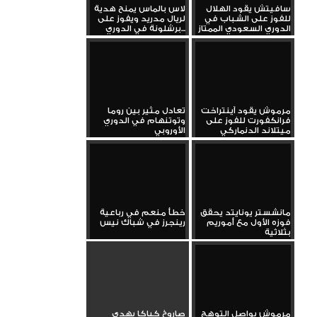
سافيتش يقود الهلال
لاس بالماس يمنح هدية
للفوز على الشباب في
لريال مدريد ويفوز على
الدوري السعودي الممتاز
برشلونة في الدوري...
مرموش يقود آينتراخت
تعادل مثير بين روما
فرانكفورت للفوز على
وتوتنهام في الدوري
ميتلاند الدنماركي
الأوروبي
مانشستر يونايتد يحقق
خطأ منعم في رباعية
فوزه الأول مع أموريم
رينجرز في شباك نيس
بثلاثية
مرموش يواصل التوهج
صاروخ كباكا يهدي