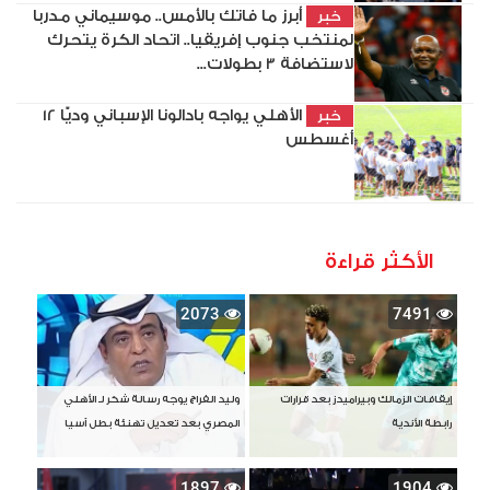
أبرز ما فاتك بالأمس.. موسيماني مدربا
خبر
لمنتخب جنوب إفريقيا.. اتحاد الكرة يتحرك
لاستضافة 3 بطولات...
الأهلي يواجه بادالونا الإسباني وديًّا 12
خبر
أغسطس
الأكثر قراءة
2073
7491
إيقافات الزمالك وبيراميدز بعد قرارات
وليد الفراج يوجه رسالة شكر لـ الأهلي
رابطة الأندية
المصري بعد تعديل تهنئة بطل آسيا
1897
1904