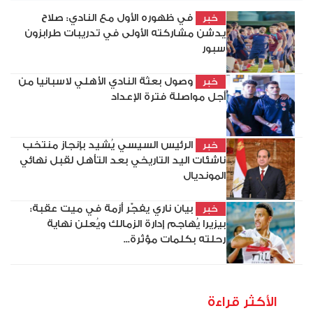
في ظهوره الأول مع النادي: صلاح
خبر
يدشن مشاركته الأولى في تدريبات طرابزون
سبور
وصول بعثة النادي الأهلي لاسبانيا من
خبر
أجل مواصلة فترة الإعداد
الرئيس السيسي يُشيد بإنجاز منتخب
خبر
ناشئات اليد التاريخي بعد التأهل لقبل نهائي
المونديال
بيان ناري يفجّر أزمة في ميت عقبة:
خبر
بيزيرا يُهاجم إدارة الزمالك ويُعلن نهاية
رحلته بكلمات مؤثرة...
الأكثر قراءة