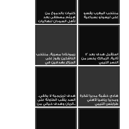
منتخب المغرب يقسو
كلمات بالدموع من
على ليسوتو بسباعية
هيثم مصطفى بعد
تأهل السودان لنهائيات
الأمم...
استقبل هدف بعد 12
ريمونتادا مصرية.. منتخب
ثانية.. الزمالك يخسر من
الناشئين يفوز على
النصر الليبي
الجزائر بهدفين في
تصفيات...
هادي خشبة مديرا للكرة
هدف تريزيجيه لا يكفي..
ومديرا رياضيا لأهلي
السد يلقب الطاولة على
طرابلس الليبي
الريان وهدف خيالي من...