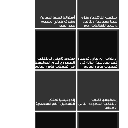
منتخب الناشئين يهزم
أستراليا تُحبط البحرين
ليبيا بسباعية ويتأهل
وهدف خيالي لمهدي
رسميا لنهائيات أمم...
عبد الجبار
الإمارات رايح جاي.. تدهس
سقوط تاريخي للمنتخب
قطر بخماسية مذلة في
السعودي أمام اندونيسيا
تصفيات كأس العالم
في تصفيات كأس العالم
إندونيسيا تضرب
إندونيسيا تفتتح
المنتخب السعودي بثاني
التسجيل أمام السعودية
الأهداف