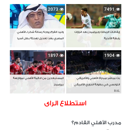
2073
7491
إيقافات الزمالك وبيراميدز بعد قرارات
وليد الفراج يوجه رسالة شكر لـ الأهلي
رابطة الأندية
المصري بعد تعديل تهنئة بطل آسيا
1897
1904
بث مباشر لمباراة الأهلي والأفريقي
المستبعدين من قائمة الأهلي لمواجهة
التونسي في بطولة الدوري الأفريقي
بيراميدز
BAL
استطلاع الراى
مدرب الأهلي القادم؟