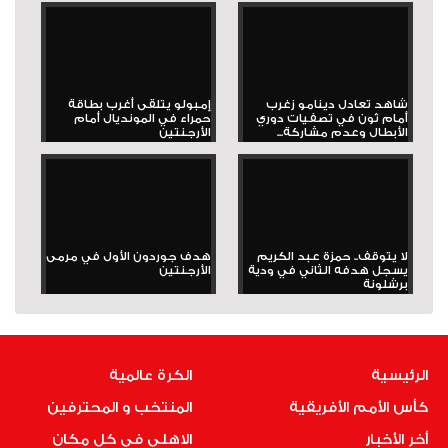
شاهد تعادل دينامو زغرب
إمبولو يتلقى أغرب بطاقة
أمام ثون في تصفيات دوري
حمراء في المونديال أمام
الأبطال وعدم مشاركة...
الأرجنتين
لا يتوقف.. حمزة عبد الكريم
هدف جوردون الأول في مرمى
يسجل هدفه الثاني في ودية
الأرجنتين
برشلونة
الرئيسية
الكرة عالمية
كأس الأمم الأفريقية
المنتخب و المحترفين
أخر الأخبار
الاهلى فى كل مكان