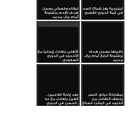
تريزيجيه يهز شباك السد
ليفاندوفسكي يسجل
في قمة الدوري القطري
هدف تقدم برشلونة
أمام ريال مدريد
Reda Ghanem
رافينها يسجل هدف
الأهلي يتعادل إيجابيًا مع
برشلونة الرابع أمام ريال
الأخدود في الدوري
مدريد
السعودي
بمشاركة ديانج.. النصر
بعد إراحة اللاعبين ..
يخطف التعادل من
العين يتعادل مع دبا
الخلود في الوقت الضائع
الحصن في الدوري...