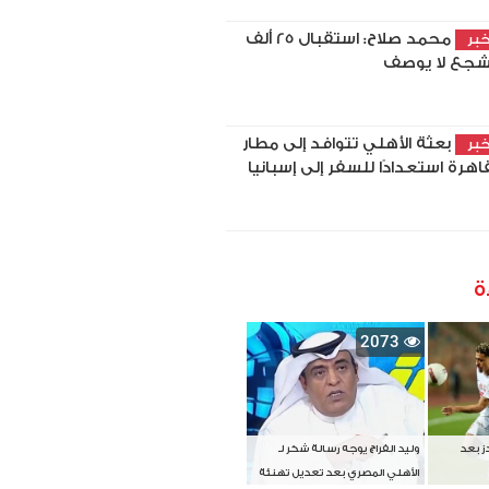
محمد صلاح: استقبال 25 ألف
بر
جع لا يوصف
بعثة الأهلي تتوافد إلى مطار
بر
قاهرة استعدادًا للسفر إلى إسبانيا
ة
2073
دز بعد
وليد الفراج يوجه رسالة شكر لـ
الأهلي المصري بعد تعديل تهنئة