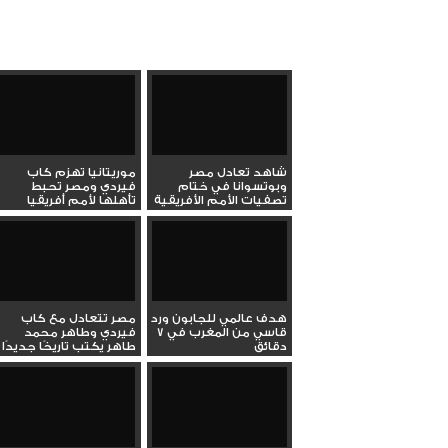
شاهد تعادل مصر
موريتانيا تهزم كاب
وبوتسوانا في ختام
فيردي ومصر تحبط
تصفيات الأمم الأفريقية
تأهلها لأمم أفريقيا
هدف عالمي للجابون ورد
مصر تتعادل مع كاب
قاسي من المغرب في 7
فيردي وطاهر محمد
دقائق
طاهر يكتب تاريخًا جديدًا