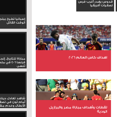
قدوس يهدر أغرب فرص
تصفيات أفريقيا
إسبانيا تطيح ببل
الوقت القاتل
اهداف كاس العالم 2026
مباراة للتاريخ.. إنج
فرنسا 6-4 ف
تُنسى
عدد الملفات 27
عدد المشاهدات 1977
شاهد تعادل دينام
أمام ثون في تصف
الأبطال وعدم مشار
لقطات وأهداف مباراة مصر والبرازيل
الودية