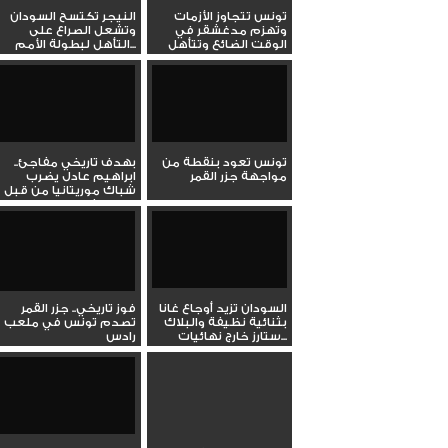
تونس تتجاوز الأزمات
النيجر تكتسح السودان
وتهزم مدغشقر في
وتشعل الصراع على
الوقت الضائع وتتأهل
التأهل لبطولة الأمم...
لنهائيات...
تونس تعود بنقطة من
بهدف تاريخي مفاجئ..
مواجهة جزر القمر
ابراهيم عادل يضرب
شباك موريتانيا من قبل
منتصف...
السودان تزيد أوجاع غانا
فوز تاريخي.. جزر القمر
بثنائية نظيفة والبلاك
تصدم تونس في ملعب
ستارز خارج نهائيات...
رادس