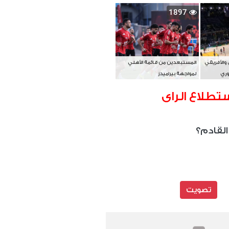
بطل آسيا
1897
 والأفريقي
المستبعدين من قائمة الأهلي
وري
لمواجهة بيراميدز
تطلاع الراى
القادم؟
تصويت