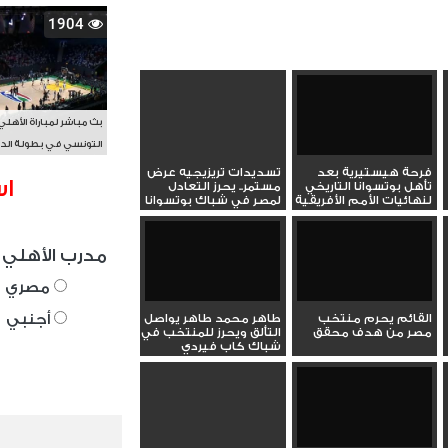
1904
بث مباشر لمباراة الأهلي
التونسي في بطولة الد
الأفريقي BAL
فرحة هيستيرية بعد
تسديدات تريزيجيه عرض
اس
تأهل بوتسوانا التاريخي
مستمر.. يحرز التعادل
لنهائيات الأمم الأفريقية
لمصر في شباك بوتسوانا
مدرب الأهلي 
مصري
أجنبي
القائم يحرم منتخب
طاهر محمد طاهر يواصل
مصر من هدف محقق
التألق ويحرز للمنتخب في
شباك كاب فيردي