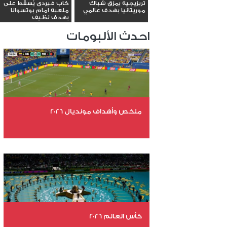
تريزيجيه يمزق شباك
كاب فيردى يُسقط على
موريتانيا بهدف عالمي
ملعبه امام بوتسوانا
بهدف نظيف
احدث الألبومات
ملخص وأهداف مونديال 2026
عدد الملفات 29
عدد المشاهدات 4674
كأس العالم 2026