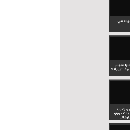
جيكا في
لترا تهزم
ي ملحمة كروية لا
و زغرب
يات دوري
كة...