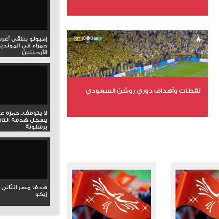
عدد الملفات 6
عدد المشاهدات 15584
إمبولو يتلقى أغر
حمراء في المونديا
الأرجنتين
لقطات وأهداف دوري روشن السعودي
لا يتوقف.. حمزة ع
عدد الملفات 5
يسجل هدفه الثان
برشلونة
عدد المشاهدات 3175
هدف مصر الثاني 
زيكو