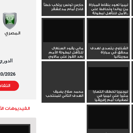
ليبيا تعود بنقاط المباراة
حارس تونس يرتكب خطأ
من رواندا وتحافظ على
فادح أمام مدغشقر
الأمل للتأهل لبطولة...
المصري
الشناوي يتصدى لهدف
ماني يقود السنغال
محقق في مباراة
للتأهل لبطولة الأمم
موريتانيا
بعد الفوز على مالاوي
الدوري العا
<
5/20/2026 التوقيت 
التفا
نيجيريا تخطف انتصارا
محمد صلاح يضيف
مثيرا على ليبيا في
الهدف الثاني للمنتخب
تصفيات أمم إفريقيا
الفيديوهات ال