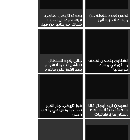
تونس تعود بنقطة من
بهدف تاريخي مفاجئ..
مواجهة جزر القمر
ابراهيم عادل يضرب
شباك موريتانيا من قبل
منتصف...
الشناوي يتصدى لهدف
ماني يقود السنغال
محقق في مباراة
للتأهل لبطولة الأمم
موريتانيا
بعد الفوز على مالاوي
السودان تزيد أوجاع غانا
فوز تاريخي.. جزر القمر
بثنائية نظيفة والبلاك
تصدم تونس في ملعب
ستارز خارج نهائيات...
رادس
<