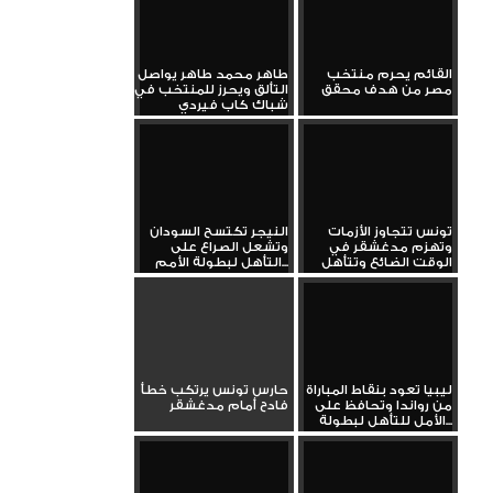
القائم يحرم منتخب
طاهر محمد طاهر يواصل
مصر من هدف محقق
التألق ويحرز للمنتخب في
شباك كاب فيردي
تونس تتجاوز الأزمات
النيجر تكتسح السودان
وتهزم مدغشقر في
وتشعل الصراع على
الوقت الضائع وتتأهل
التأهل لبطولة الأمم...
لنهائيات...
ليبيا تعود بنقاط المباراة
حارس تونس يرتكب خطأ
من رواندا وتحافظ على
فادح أمام مدغشقر
الأمل للتأهل لبطولة...