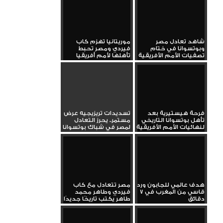
شاهد تعادل مصر
موريتانيا تهزم كاب
وبوتسوانا في ختام
فيردي ومصر تحبط
تصفيات الأمم الأفريقية
تأهلها لأمم أفريقيا
فرحة هيستيرية بعد
تسديدات تريزيجيه عرض
تأهل بوتسوانا التاريخي
مستمر.. يحرز التعادل
لنهائيات الأمم الأفريقية
لمصر في شباك بوتسوانا
هدف عالمي للجابون ورد
مصر تتعادل مع كاب
قاسي من المغرب في 7
فيردي وطاهر محمد
دقائق
طاهر يكتب تاريخًا جديدًا