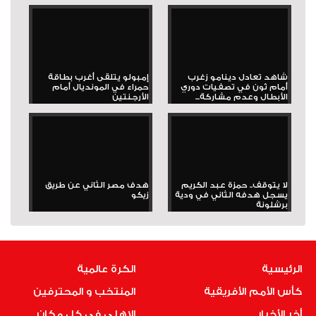
شاهد تعادل دينامو زغرب
إمبولو يتلقى أغرب بطاقة
أمام ثون في تصفيات دوري
حمراء في المونديال أمام
الأبطال وعدم مشاركة...
الأرجنتين
لا يتوقف.. حمزة عبد الكريم
هدف مصر الثاني عن طريق
يسجل هدفه الثاني في ودية
زيكو
برشلونة
الرئيسية
الكرة عالمية
كأس الأمم الأفريقية
المنتخب و المحترفين
أخر الأخبار
الاهلى فى كل مكان