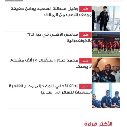
vious
Next
وكيل عبدالله السعيد يوضح حقيقة
خبر
موقف اللاعب مع الزمالك
منافس الأهلي في دور الـ32
خبر
بالكونفدرالية
محمد صلاح: استقبال 25 ألف مشجع
خبر
لا يوصف
بعثة الأهلي تتوافد إلى مطار القاهرة
خبر
استعدادًا للسفر إلى إسبانيا
الأكثر قراءة