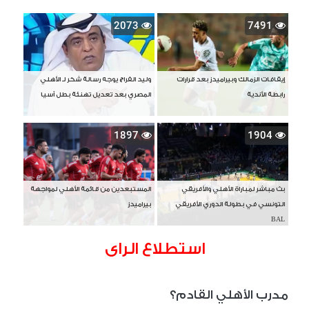
2073
7491
إيقافات الزمالك وبيراميدز بعد قرارات
وليد الفراج يوجه رسالة شكر لـ الأهلي
رابطة الأندية
المصري بعد تعديل تهنئة بطل آسيا
1897
1904
بث مباشر لمباراة الأهلي والأفريقي
المستبعدين من قائمة الأهلي لمواجهة
التونسي في بطولة الدوري الأفريقي
بيراميدز
BAL
استطلاع الراى
مدرب الأهلي القادم؟