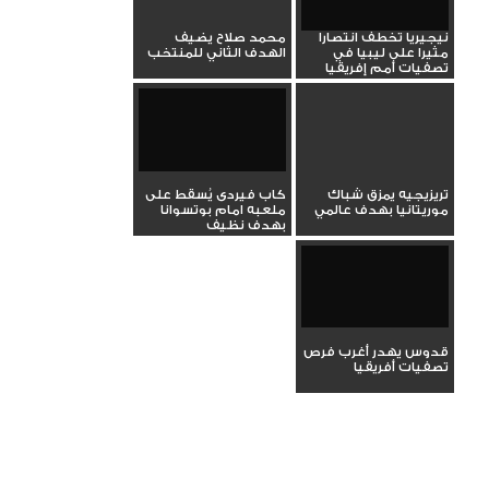
نيجيريا تخطف انتصارا
محمد صلاح يضيف
مثيرا على ليبيا في
الهدف الثاني للمنتخب
تصفيات أمم إفريقيا
تريزيجيه يمزق شباك
كاب فيردى يُسقط على
موريتانيا بهدف عالمي
ملعبه امام بوتسوانا
بهدف نظيف
قدوس يهدر أغرب فرص
تصفيات أفريقيا