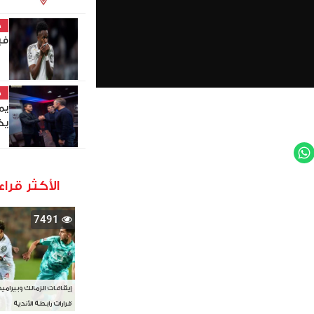
خ
في
خ
يم
يخ
WhatsApp
Twit
الأكثر قراء
7491
إيقافات الزمالك وبيرامي
قرارات رابطة الأندية