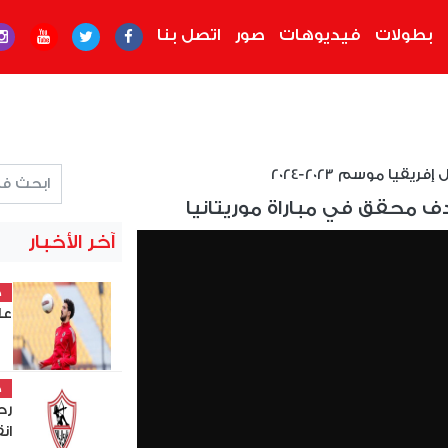
بطولات
فيديوهات
صور
اتصل بنا
ريقيا موسم 2023-2024
ف محقق في مباراة موريتانيا
آخر الأخبار
خ
عل
خ
رح
ان