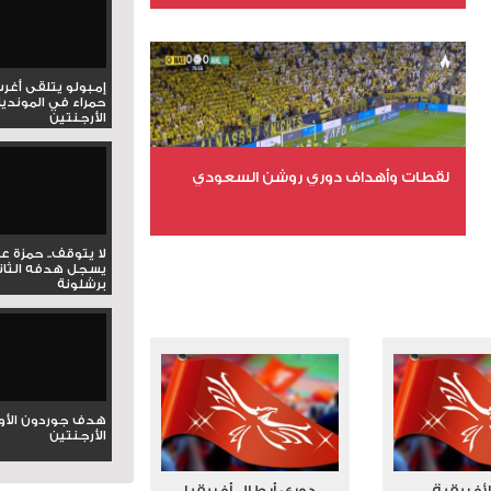
عدد الملفات 6
عدد المشاهدات 15743
إمبولو يتلقى أغر
حمراء في المونديا
الأرجنتين
لقطات وأهداف دوري روشن السعودي
عدد الملفات 5
لا يتوقف.. حمزة ع
يسجل هدفه الثان
عدد المشاهدات 3181
برشلونة
هدف جوردون الأو
الأرجنتين
لأفريقية
دوري أبطال أفريقيا