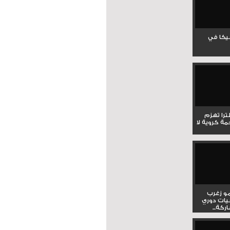
جيكا في
لترا تهزم
ي ملحمة كروية لا
و زغرب
يات دوري
كة...