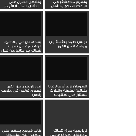
وتهزم مدغشقر في
وتشعل الصراع على
الوقت الضائع وتتأهل
التأهل لبطولة الأمم...
لنهائيات...
تونس تعود بنقطة من
بهدف تاريخي مفاجئ..
مواجهة جزر القمر
ابراهيم عادل يضرب
شباك موريتانيا من قبل
منتصف...
السودان تزيد أوجاع غانا
فوز تاريخي.. جزر القمر
بثنائية نظيفة والبلاك
تصدم تونس في ملعب
ستارز خارج نهائيات...
رادس
تريزيجيه يمزق شباك
كاب فيردى يُسقط على
موريتانيا بهدف عالمي
ملعبه امام بوتسوانا