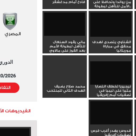
من رواندا وتحافظ على
فادح أمام مدغشقر
الأمل للتأهل لبطولة...
المصري
الشناوي يتصدى لهدف
ماني يقود السنغال
محقق في مباراة
للتأهل لبطولة الأمم
موريتانيا
بعد الفوز على مالاوي
<
الدوري العا
5/20/2026 التوقيت 
نيجيريا تخطف انتصارا
محمد صلاح يضيف
التفا
مثيرا على ليبيا في
الهدف الثاني للمنتخب
تصفيات أمم إفريقيا
الفيديوهات ال
قدوس يهدر أغرب فرص
تصفيات أفريقيا