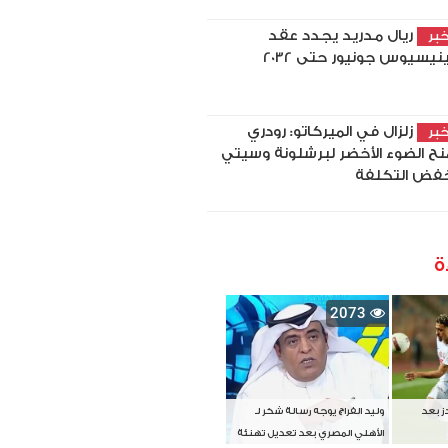
ريال مدريد يجدد عقد
بر
نيسيوس جونيور حتى 2032
زلزال في الميركاتو: رودري
بر
نح الضوء الأخضر لبرشلونة وسيتي
فض التكلفة
ة
2073
دز بعد
وليد الفراج يوجه رسالة شكر لـ
الأهلي المصري بعد تعديل تهنئة