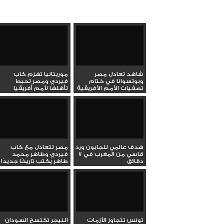
شاهد تعادل مصر
موريتانيا تهزم كاب
وبوتسوانا في ختام
فيردي ومصر تحبط
تصفيات الأمم الأفريقية
تأهلها لأمم أفريقيا
هدف عالمي للجابون ورد
مصر تتعادل مع كاب
قاسي من المغرب في 7
فيردي وطاهر محمد
دقائق
طاهر يكتب تاريخًا جديدًا
تونس تتجاوز الأزمات
النيجر تكتسح السودان