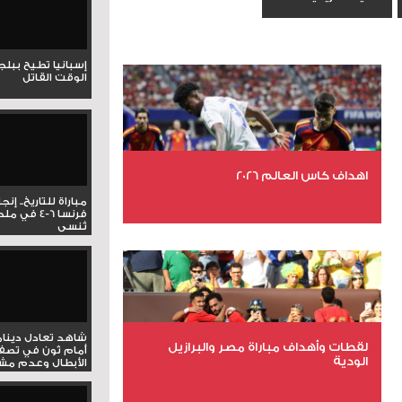
إسبانيا تطيح ببل
الوقت القاتل
اهداف كاس العالم 2026
مباراة للتاريخ.. إنج
فرنسا 6-4 ف
تُنسى
عدد الملفات 27
عدد المشاهدات 1983
شاهد تعادل دينام
لقطات وأهداف مباراة مصر والبرازيل
أمام ثون في تصف
الودية
الأبطال وعدم مشار