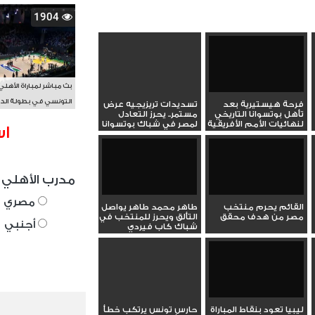
1904
بث مباشر لمباراة الأهلي
التونسي في بطولة الد
فرحة هيستيرية بعد
تسديدات تريزيجيه عرض
تأهل بوتسوانا التاريخي
مستمر.. يحرز التعادل
الأفريقي BAL
لنهائيات الأمم الأفريقية
لمصر في شباك بوتسوانا
اس
مدرب الأهلي 
مصري
القائم يحرم منتخب
طاهر محمد طاهر يواصل
مصر من هدف محقق
التألق ويحرز للمنتخب في
أجنبي
شباك كاب فيردي
ليبيا تعود بنقاط المباراة
حارس تونس يرتكب خطأ