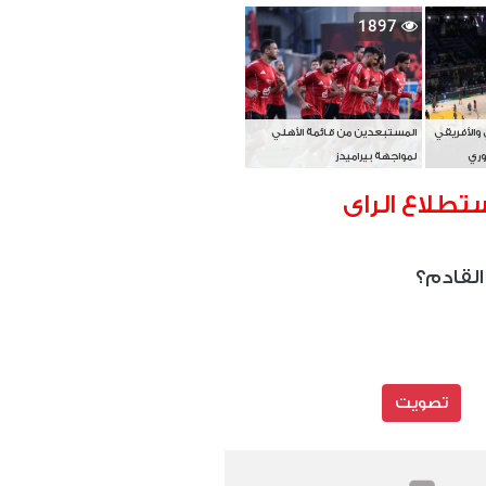
بطل آسيا
1897
 والأفريقي
المستبعدين من قائمة الأهلي
وري
لمواجهة بيراميدز
تطلاع الراى
القادم؟
تصويت