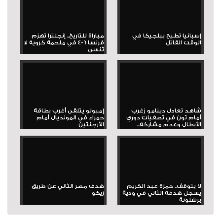
إسبانيا تطيح ببلجيكا في
مباراة للتاريخ.. إنجلترا تهزم
الوقت القاتل
فرنسا 6-4 في ملحمة كروية لا
تُنسى
شاهد تعادل دينامو زغرب
إمبولو يتلقى أغرب بطاقة
أمام ثون في تصفيات دوري
حمراء في المونديال أمام
الأبطال وعدم مشاركة...
الأرجنتين
لا يتوقف.. حمزة عبد الكريم
هدف مصر الثاني عن طريق
يسجل هدفه الثاني في ودية
زيكو
برشلونة