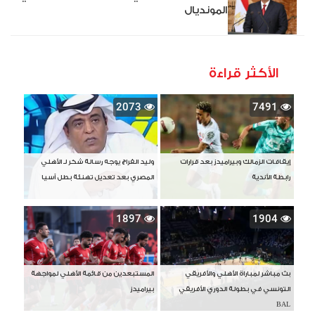
المونديال
الأكثر قراءة
2073
7491
إيقافات الزمالك وبيراميدز بعد قرارات
وليد الفراج يوجه رسالة شكر لـ الأهلي
رابطة الأندية
المصري بعد تعديل تهنئة بطل آسيا
1897
1904
بث مباشر لمباراة الأهلي والأفريقي
المستبعدين من قائمة الأهلي لمواجهة
التونسي في بطولة الدوري الأفريقي
بيراميدز
BAL