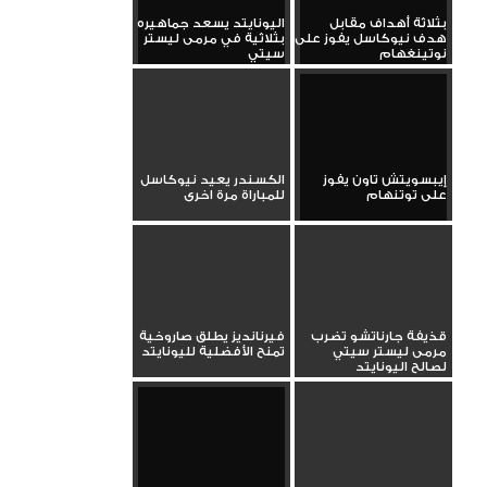
بثلاثة أهداف مقابل
اليونايتد يسعد جماهيره
هدف نيوكاسل يفوز على
بثلاثية في مرمى ليستر
نوتينغهام
سيتي
إيبسويتش تاون يفوز
الكسندر يعيد نيوكاسل
على توتنهام
للمباراة مرة اخرى
قذيفة جارناتشو تضرب
فيرنانديز يطلق صاروخية
مرمى ليستر سيتي
تمنح الأفضلية لليونايتد
لصالح اليونايتد