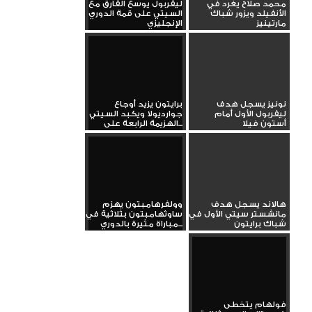
محمد صلاح يغرد في
ليفربول يوسع الفارق مع
الأنفيلد ويزور شباك
السيتي على قمة الدوري
مارتينيز
الإنجليزي
نونيز يسجل هدف
برايتون يزيد أوجاع
ليفربول الأول أمام
جوارديولا ويكبد السيتي
أستون فيلا
الهزيمة الرابعة على...
هالاند يسجل هدف
وولفرهامبتون يهزم
مانشستر سيتي الأول في
ساوثهامبتون بثلاثية في
شباك برايتون
مباراة مثيرة بالدوري...
فولهام يتخطى