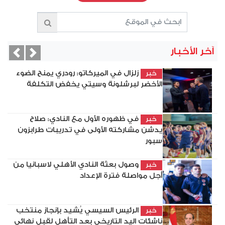
آخر الأخبار
vious
Next
زلزال في الميركاتو: رودري يمنح الضوء
خبر
الأخضر لبرشلونة وسيتي يخفض التكلفة
في ظهوره الأول مع النادي: صلاح
خبر
يدشن مشاركته الأولى في تدريبات طرابزون
سبور
وصول بعثة النادي الأهلي لاسبانيا من
خبر
أجل مواصلة فترة الإعداد
الرئيس السيسي يُشيد بإنجاز منتخب
خبر
ناشئات اليد التاريخي بعد التأهل لقبل نهائي