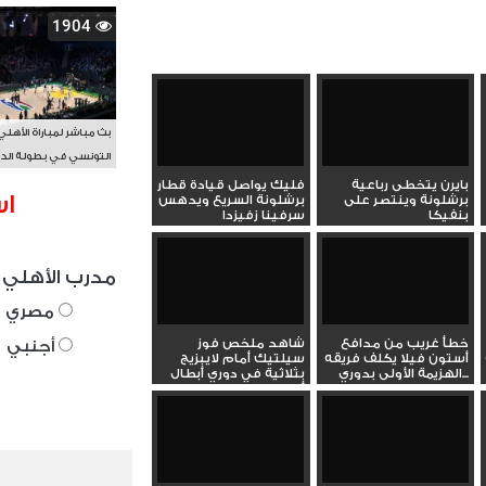
1904
بث مباشر لمباراة الأهلي
التونسي في بطولة الد
الأفريقي BAL
بايرن يتخطى رباعية
فليك يواصل قيادة قطار
اس
برشلونة وينتصر على
برشلونة السريع ويدهس
بنفيكا
سرفينا زفيزدا
مدرب الأهلي 
مصري
خطأ غريب من مدافع
شاهد ملخص فوز
أجنبي
أستون فيلا يكلف فريقه
سيلتيك أمام لايبزيج
الهزيمة الأولى بدوري...
بثلاثية في دوري أبطال
أوروبا