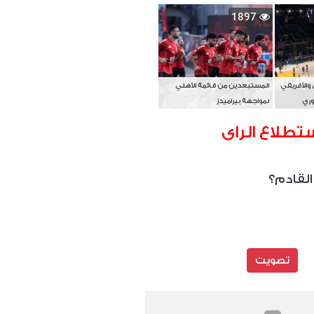
بطل آسيا
1897
 والأفريقي
المستبعدين من قائمة الأهلي
وري
لمواجهة بيراميدز
تطلاع الراى
القادم؟
تصويت