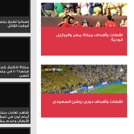
عدد المشاهدات 1983
إسبانيا تطيح ببل
الوقت القاتل
لقطات وأهداف مباراة مصر والبرازيل
الودية
عدد الملفات 6
عدد المشاهدات 15690
مباراة للتاريخ.. إنج
فرنسا 6-4 ف
تُنسى
لقطات وأهداف دوري روشن السعودي
شاهد تعادل دينام
أمام ثون في تصف
عدد الملفات 5
الأبطال وعدم مشار
عدد المشاهدات 3179