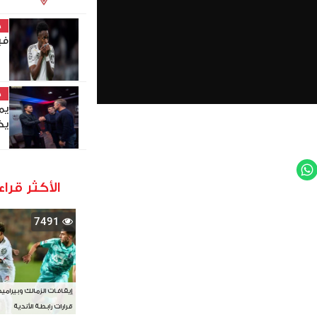
خ
في
خ
يم
يخ
WhatsApp
Twit
الأكثر قراء
7491
إيقافات الزمالك وبيرامي
قرارات رابطة الأندية