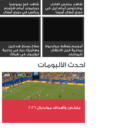
شاهد ملخص تعادل
شاهد فوز بوروسيا
يوفنتوس أمام ليل في
دورتموند أمام شتورم
دوري أبطال أوروبا
جراتس في دوري أبطال
أوروبا
أموريم يُسقط جوارديولا
صلاح يصنع هدفين
برباعية قبل الانتقال
وهاتريك دياز في رباعية
لليونايتد
ليفربول في شباك
ليفركوزن
احدث الألبومات
ملخص وأهداف مونديال 2026
عدد الملفات 29