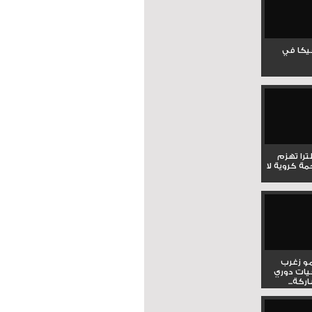
جيكا في
لترا تهزم
ي ملحمة كروية لا
و زغرب
يات دوري
كة...