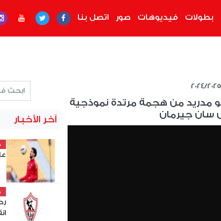
بطولات
فيديوهات
صور
اتصل بنا
لتيكو مدريد من هجمة مرتدة نموذجية
 سان جيرمان
آخر الأخبار
خ
عل
خ
رح
ان