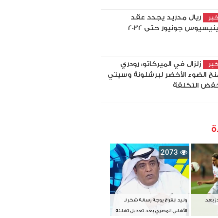
ريال مدريد يجدد عقد
بر
نيسيوس جونيور حتى 2032
زلزال في الميركاتو: رودري
بر
نح الضوء الأخضر لبرشلونة وسيتي
فض التكلفة
ة
2073
دز بعد
وليد الفراج يوجه رسالة شكر لـ
الأهلي المصري بعد تعديل تهنئة