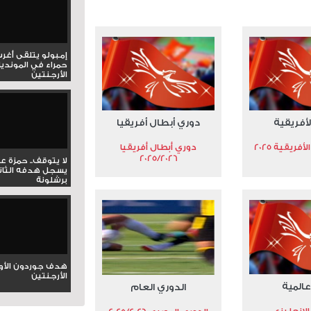
إمبولو يتلقى أغر
حمراء في المونديا
الأرجنتين
لأفريقية
دوري أبطال أفريقيا
فريقية 2025
دوري أبطال أفريقيا
2025/2026
لا يتوقف.. حمزة ع
يسجل هدفه الثان
برشلونة
هدف جوردون الأو
الأرجنتين
عالمية
الدوري العام
الإنجليزي