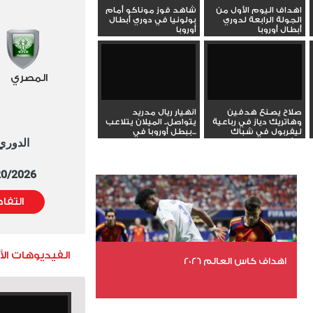
اهداف اليوم الأول من
شاهد فوز موناكو أمام
الجولة الرابعة لدوري
بولونيا في دوري أبطال
أبطال أوروبا
أوروبا
المصري
صلاح يصنع هدفين
انهيار ريال مدريد
وهاتريك دياز في رباعية
يتواصل.. الميلان يتلاعب
ليفربول في شباك
ببطل أوروبا في...
الدوري العا
ليفركوزن
5/20/2026 التوقيت 
التفا
الفيديوهات ال
اهداف كاس العالم 2026
عدد الملفات 27