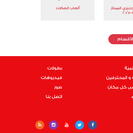
جليزي الممتاز
ألعاب الصالات
2
لأقسام
لمية
بطولات
و المحترفين
فيديوهات
فى كل مكان
صور
ء
اتصل بنا