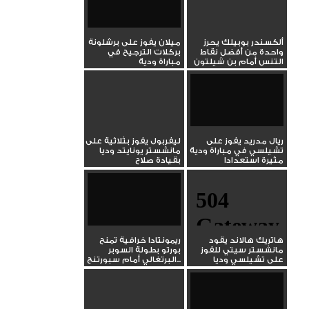
ألكسندر بوبيلك يحرز
ميلان يفوز على برشلونة
واحدة من أفضل نقاط
بركلات الترجيح في
التنس أمام بن شيلتون
مباراة ودية
في...
ريال مدريد يفوز على
ليفربول يفوز بثلاثية على
تشيلسي في مباراة ودية
مانشستر يونايتد وديا
مثيرة استعدادا
بقيادة صلاح
للموسم...
هاتريك هالاند يقود
ريمونتادا خرافية تمنح
مانشستر سيتي للفوز
بورتو بطولة السوبر
على تشيلسي وديا
البرتغالي أمام سبورتنج...