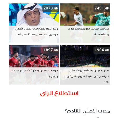
2073
7491
إيقافات الزمالك وبيراميدز بعد قرارات
وليد الفراج يوجه رسالة شكر لـ الأهلي
رابطة الأندية
المصري بعد تعديل تهنئة بطل آسيا
1897
1904
بث مباشر لمباراة الأهلي والأفريقي
المستبعدين من قائمة الأهلي لمواجهة
التونسي في بطولة الدوري الأفريقي
بيراميدز
BAL
استطلاع الراى
مدرب الأهلي القادم؟