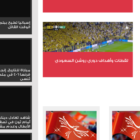
عدد الملفات 6
إسبانيا تطيح ببل
عدد المشاهدات 15799
الوقت القاتل
لقطات وأهداف دوري روشن السعودي
مباراة للتاريخ.. إنج
فرنسا 6-4 ف
عدد الملفات 5
تُنسى
عدد المشاهدات 3185
شاهد تعادل دينام
أمام ثون في تصف
الأبطال وعدم مشار