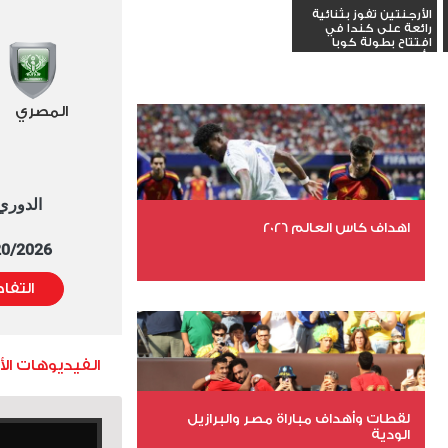
الأرجنتين تفوز بثنائية
رائعة على كندا في
افتتاح بطولة كوبا
أمريكا...
المصري
الدوري العا
اهداف كاس العالم 2026
5/20/2026 التوقيت 
عدد الملفات 27
التفا
عدد المشاهدات 1993
الفيديوهات ال
لقطات وأهداف مباراة مصر والبرازيل
الودية