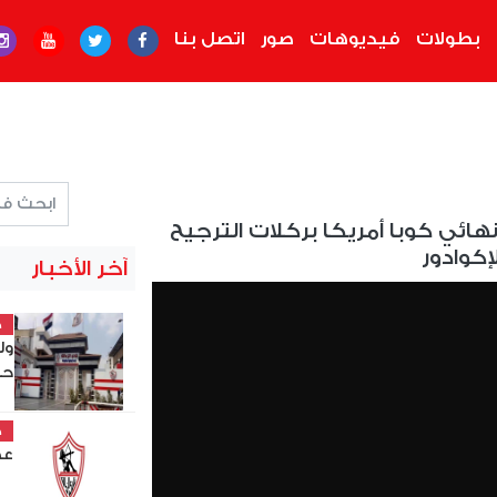
بطولات
فيديوهات
صور
اتصل بنا
هائي كوبا أمريكا بركلات الترجيح
إكوادور
آخر الأخبار
خ
ول
حص
خ
عص