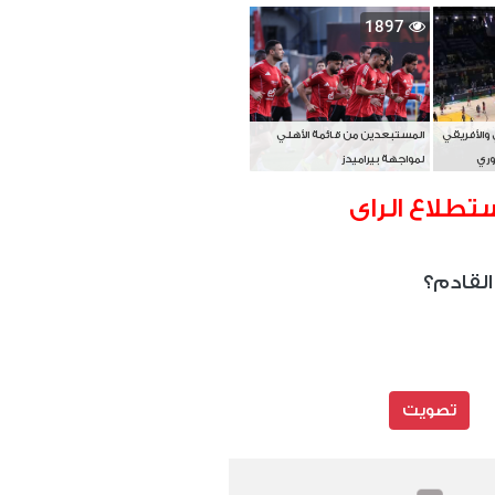
بطل آسيا
1897
 والأفريقي
المستبعدين من قائمة الأهلي
وري
لمواجهة بيراميدز
تطلاع الراى
القادم؟
تصويت