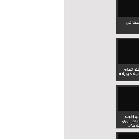
جيكا في
لترا تهزم
ي ملحمة كروية لا
و زغرب
يات دوري
كة...