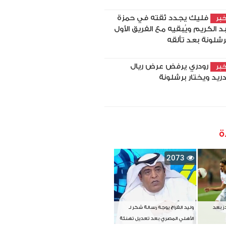
فليك يجدد ثقته في حمزة
بر
د الكريم ويُبقيه مع الفريق الأول
رشلونة بعد تألقه
رودري يرفض عرض ريال
بر
ريد ويختار برشلونة
ة
2073
دز بعد
وليد الفراج يوجه رسالة شكر لـ
الأهلي المصري بعد تعديل تهنئة