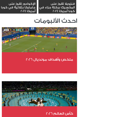
فنزويلا تفوز على
الإكوادور تفوز على
المكسيك بركلة جزاء في
جامايكا بثلاثية في كوبا
كوبا أمريكا 2024
أمريكا 2024
احدث الألبومات
ملخص وأهداف مونديال 2026
عدد الملفات 29
عدد المشاهدات 4951
كأس العالم 2026