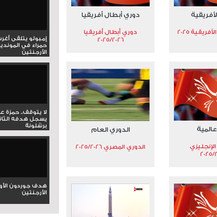
لأفريقية
دوري أبطال أفريقيا
فريقية 2025
دوري أبطال أفريقيا
إمبولو يتلقى أغر
2025/2026
حمراء في المونديا
الأرجنتين
لا يتوقف.. حمزة ع
يسجل هدفه الثان
برشلونة
عالمية
الدوري العام
الإنجليزي
الدوري المصري 2025/2026
2025/
هدف جوردون الأو
الأرجنتين