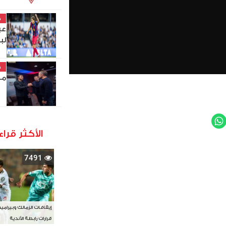
خ
عب
لب
خ
مد
WhatsApp
Twit
الأكثر قراء
7491
إيقافات الزمالك وبيرامي
قرارات رابطة الأندية