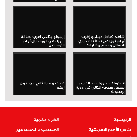
شاهد تعادل دينامو زغرب
إمبولو يتلقى أغرب بطاقة
أمام ثون في تصفيات دوري
حمراء في المونديال أمام
الأبطال وعدم مشاركة...
الأرجنتين
لا يتوقف.. حمزة عبد الكريم
هدف مصر الثاني عن طريق
يسجل هدفه الثاني في ودية
زيكو
برشلونة
الرئيسية
الكرة عالمية
كأس الأمم الأفريقية
المنتخب و المحترفين