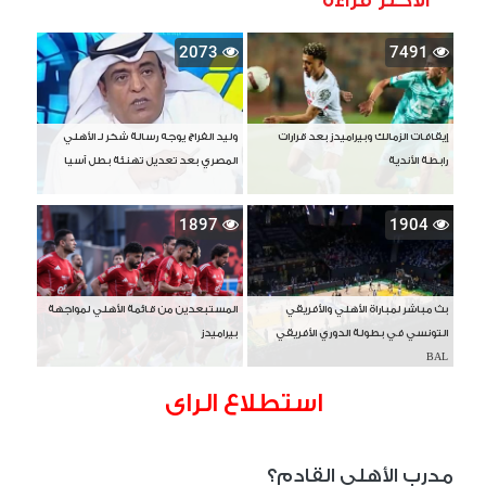
2073
7491
إيقافات الزمالك وبيراميدز بعد قرارات
وليد الفراج يوجه رسالة شكر لـ الأهلي
رابطة الأندية
المصري بعد تعديل تهنئة بطل آسيا
1897
1904
بث مباشر لمباراة الأهلي والأفريقي
المستبعدين من قائمة الأهلي لمواجهة
التونسي في بطولة الدوري الأفريقي
بيراميدز
BAL
استطلاع الراى
مدرب الأهلي القادم؟