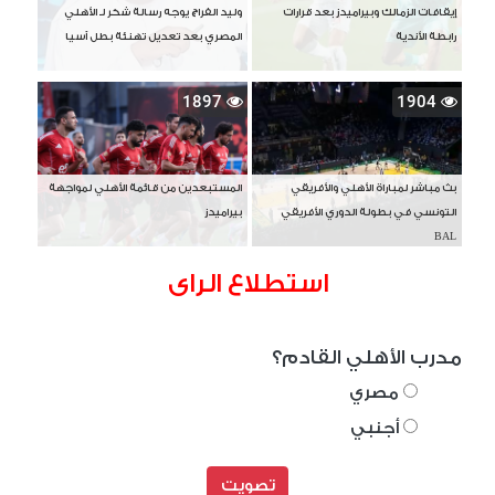
إيقافات الزمالك وبيراميدز بعد قرارات
وليد الفراج يوجه رسالة شكر لـ الأهلي
رابطة الأندية
المصري بعد تعديل تهنئة بطل آسيا
1897
1904
بث مباشر لمباراة الأهلي والأفريقي
المستبعدين من قائمة الأهلي لمواجهة
التونسي في بطولة الدوري الأفريقي
بيراميدز
BAL
استطلاع الراى
مدرب الأهلي القادم؟
مصري
أجنبي
تصويت