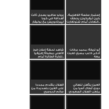
إستمرار سلسة اللاهزيمة..
برونو سافيو يسجل ثالث
بايرن ليفركوزن يخطف
أهدافه في كوبا
التعادل أمام شتوتغارت...
ليبرتادوريس مع بوليفار
أمام...
أبو تريكة: محمد بركات
شاهد لحظة إعلان فوز
أذكى لاعب مصري لعبت
الأهلي ببطولة إفريقيا
معه
للكرة الطائرة أمام...
العين يتأهل لنهائي
الهلال يتقدم مجددا
دوري أبطال آسيا من
على العين بتسديدة من
ملعب الهلال السعودي
سالم الدوسري