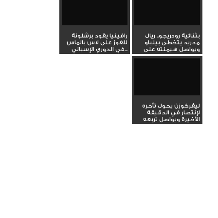
بثنائية رودريجو.. ريال
رافينيا يقود برشلونة
مدريد يتخطى بيلباو
للفوز على لاس بالماس
ويواصل هيمنته على
في الدوري الإسباني...
صدارة...
ليفركوزن يحول تأخره
لإنتصار في الدقيقة
الأخيرة ويواصل تربعه
على...