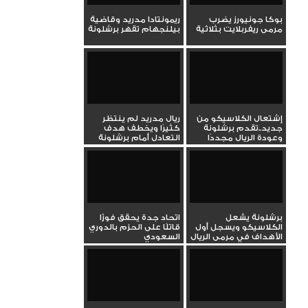
بوكا جونيورز يضرب
ريمونتادا مدريد وقاضية
مرمى ريفربلايت بثلاثية
بيلنجهام تقهر برشلونة
إشتعال الكلاسيكو من
ريال مدريد لم ينتظر
جديد..تقدم برشلونة
كثيرًا ويخطف هدف
وعودة الريال مجددًا
التعادل أمام برشلونة
برشلونة يشعل
اتحاد جدة يحقق فوزًا
الكلاسيكو ويسجل أول
قاتلًا على الحزم بالدوري
الأهداف في مرمى الريال
السعودي