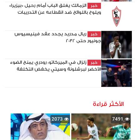
الزمالك يغلق الباب أمام رحيل «بيزيرا»
خبر
ويلوح باللوائح ضد انقطاعه عن التدريبات
ريال مدريد يجدد عقد فينيسيوس
خبر
جونيور حتى 2032
زلزال في الميركاتو: رودري يمنح الضوء
خبر
الأخضر لبرشلونة وسيتي يخفض التكلفة
الأكثر قراءة
2073
7491