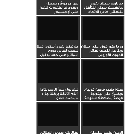
بيرناردو سيلفا يقود
عمر مرموش يسجل
مانشستر سيتي للتأهل
ويقود فرانكفورت للفوز
لنهائي كأس الاتحاد...
على أوجسبورج
روما يكرر فوزه على ميلان
مارتينيز يقود أستون فيلا
ويتأهل لنصف نهائي
لنصف نهائي دوري
الدوري الأوروبي
المؤتمر على حساب ليل
صلاح يهدر فرصة غريبة..
ليفربول يبدأ الريمونتادا
ويضيع على ليفربول
أمام أتالانتا بركلة جزاء
فرصة مضاعفة النتيجة
«محمد صلاح»
أمام...
العين يكسر سلسلة
بهاتريك رحيمي الفتاك..