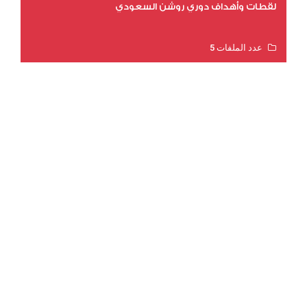
لقطات وأهداف دوري روشن السعودي
عدد الملفات 5
عدد المشاهدات 3179