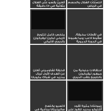
انتصارات الهلال والحسم
العين يقسو على الهلال
في الرياض
بثلاثية في 45 دقيقة
في لقطات مخيفة..
ملخص كامل لتتويج
سقوط لاعب روما بهبوط
تاريخي لبايرن ليفركوزن
في الدورة الدموية
بالدوري الالماني
والغاء...
احتفالات جنونية من
قذيفة تشاوميني تُعلن
جمهور ليفركوزن
عن الهدف الأول لريال
بالتتويج بلقب الدوري
مدريد في شباك مايوركا
الالماني
ريمونتادا مثيرة تقود
لاتسيو يكتسح
أتلتيكو مدريد للفوز على
ساليرنيتانا برباعية في