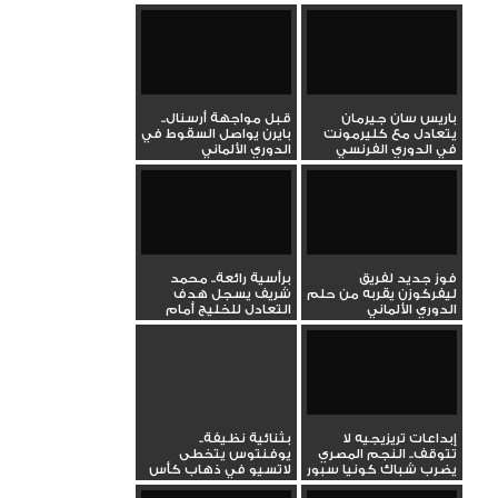
باريس سان جيرمان
قبل مواجهة أرسنال..
يتعادل مع كليرمونت
بايرن يواصل السقوط في
في الدوري الفرنسي
الدوري الألماني
الممتاز
فوز جديد لفريق
برأسية رائعة.. محمد
ليفركوزن يقربه من حلم
شريف يسجل هدف
الدوري الألماني
التعادل للخليج أمام
الهلال في...
إبداعات تريزيجيه لا
بثنائية نظيفة..
تتوقف.. النجم المصري
يوفنتوس يتخطى
يضرب شباك كونيا سبور
لاتسيو في ذهاب كأس
بهدف...
إيطاليا