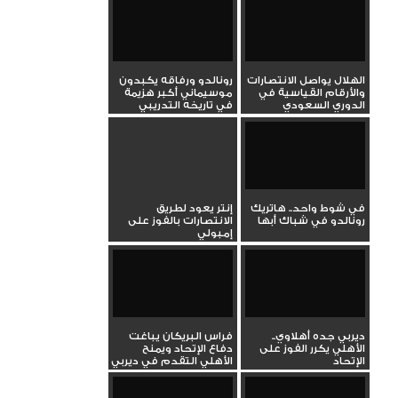
الهلال يواصل الانتصارات
رونالدو ورفاقه يكبدون
والأرقام القياسية في
موسيماني أكبر هزيمة
الدوري السعودي
في تاريخه التدريبي
في شوط واحد.. هاتريك
إنتر يعود لطريق
رونالدو في شباك أبها
الانتصارات بالفوز على
إمبولي
ديربي جده أهلاوي..
فراس البريكان يباغت
الأهلي يكرر الفوز على
دفاع الإتحاد ويمنح
الإتحاد
الأهلي التقدم في ديربي
جده