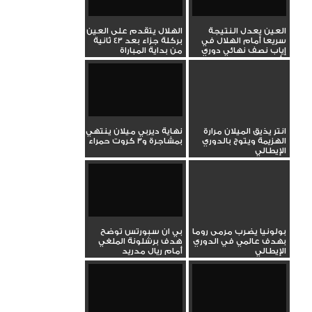
العين يعدل النتيجة
الهلال يتقدم على العين
سريعا أمام الهلال في
بركلة جزاء بعد 43 ثانية
إياب نصف نهائي دوري
من بداية المباراة
أبطال...
انتر يذيق الميلان مرارة
نهاية ديربي ميلان ينتهي
الهزيمة ويتوج بالدوري
بمشاجرة و3 كروت حمراء
الإيطالي
بولونيا يضرب مرمى روما
بي ان سبورتس توضح
بهدف عالمي في الدوري
هدف برشلونة الملغي
الإيطالي
أمام ريال مدريد